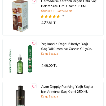
Dermaderm Keratinli Argan Özlü Saç
keratin bakımı, evde keratin nasıl yapılır, evde keratin bakımı nasıl
Bakım Sütü Hızlı Uzama 250ML
yapılır, evde keratin bakımı yapanlar, evde keratin yapımı, evde
Ücretsiz / 24 Saatte Kargo
keratin düzleştirme nasıl yapılır, evde keratin bakım seti, evde
keratin bakımı için en iyi marka, evde keratin saç bakımı nasıl yapılır,
(2)
evde keratin nasıl uygulanır,
427
,81 TL
Ürün Kodu:
kcm74325020
Yeşilmarka Doğal Biberiye Yağı -
Saç Dökülmesi ve Cansız, Güçsüz
Saçlar İçin Saç Bakımı Serumu 50 ml
Kargo Bedava
449
,00 TL
Avon Depply Purifying Yağlı Saçlar
için Arındırıcı Saç Kremi 250 Ml.
Kargo Bedava