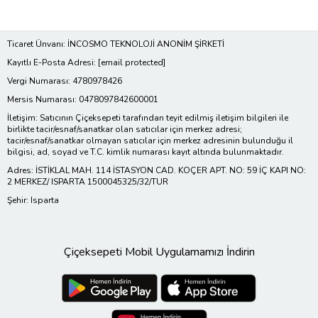
Ticaret Ünvanı: İNCOSMO TEKNOLOJİ ANONİM ŞİRKETİ
Kayıtlı E-Posta Adresi:
[email protected]
Vergi Numarası: 4780978426
Mersis Numarası: 0478097842600001
İletişim: Satıcının Çiçeksepeti tarafından teyit edilmiş iletişim bilgileri ile
birlikte tacir/esnaf/sanatkar olan satıcılar için merkez adresi;
tacir/esnaf/sanatkar olmayan satıcılar için merkez adresinin bulunduğu il
bilgisi, ad, soyad ve T.C. kimlik numarası kayıt altında bulunmaktadır.
Adres: İSTİKLAL MAH. 114 İSTASYON CAD. KOÇER APT. NO: 59 İÇ KAPI NO:
2 MERKEZ/ ISPARTA 1500045325/32/TUR
Şehir: Isparta
Çiçeksepeti Mobil Uygulamamızı İndirin