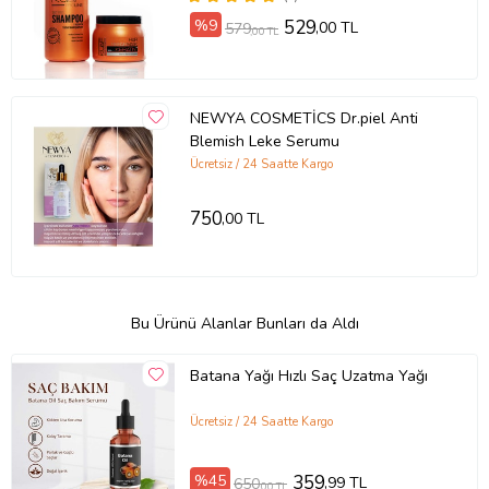
%9
529
,00 TL
579
,00 TL
NEWYA COSMETİCS Dr.piel Anti
Blemish Leke Serumu
Ücretsiz / 24 Saatte Kargo
750
,00 TL
Bu Ürünü Alanlar Bunları da Aldı
Batana Yağı Hızlı Saç Uzatma Yağı
Ücretsiz / 24 Saatte Kargo
%45
359
,99 TL
650
,00 TL