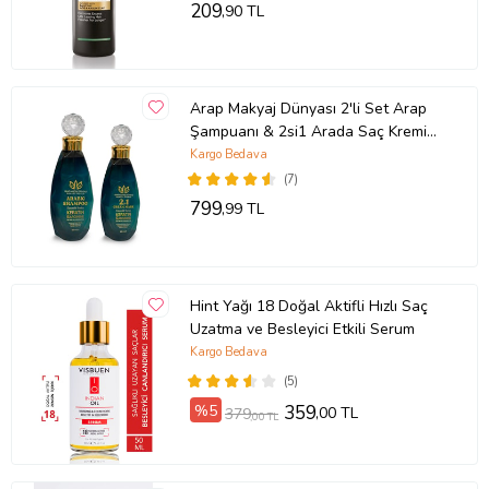
209
,90 TL
Arap Makyaj Dünyası 2'li Set Arap
Şampuanı & 2si1 Arada Saç Kremi
ve Maskesi
Kargo Bedava
(7)
799
,99 TL
Hint Yağı 18 Doğal Aktifli Hızlı Saç
Uzatma ve Besleyici Etkili Serum
Kargo Bedava
(5)
%5
359
,00 TL
379
,00 TL