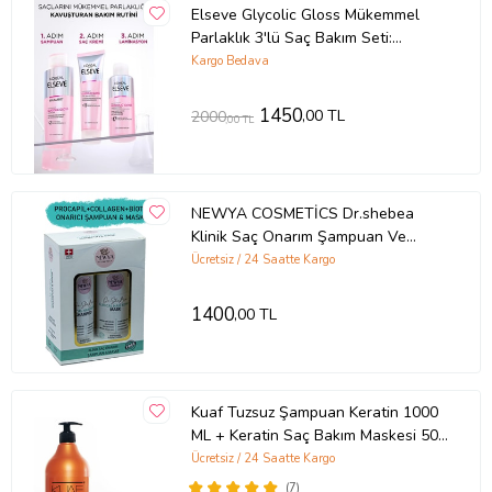
Elseve Glycolic Gloss Mükemmel
Parlaklık 3'lü Saç Bakım Seti:
Şampuan , Saç Kremi, Laminasyon
Kargo Bedava
Bakım
1450
,00 TL
2000
,00 TL
NEWYA COSMETİCS Dr.shebea
Klinik Saç Onarım Şampuan Ve
Maske
Ücretsiz / 24 Saatte Kargo
1400
,00 TL
Kuaf Tuzsuz Şampuan Keratin 1000
ML + Keratin Saç Bakım Maskesi 500
ML SET
Ücretsiz / 24 Saatte Kargo
(7)