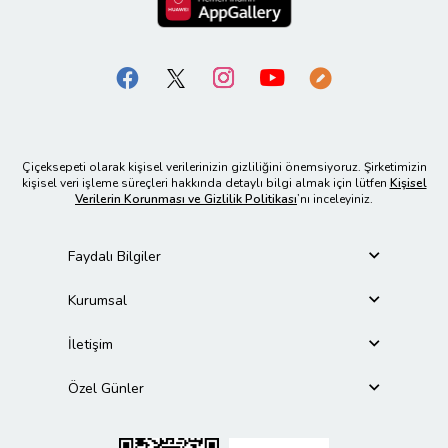
Çiçeksepeti olarak kişisel verilerinizin gizliliğini önemsiyoruz. Şirketimizin
kişisel veri işleme süreçleri hakkında detaylı bilgi almak için lütfen
Kişisel
Verilerin Korunması ve Gizlilik Politikası
’nı inceleyiniz.
Faydalı Bilgiler
Kurumsal
İletişim
Özel Günler