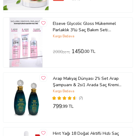
Elseve Glycolic Gloss Mükemmel
Parlaklık 3'lü Saç Bakım Seti:
Şampuan , Saç Kremi, Laminasyon
Kargo Bedava
Bakım
1450
,00 TL
2000
,00 TL
Arap Makyaj Dünyası 2'li Set Arap
Şampuanı & 2si1 Arada Saç Kremi
ve Maskesi
Kargo Bedava
(7)
799
,99 TL
Hint Yağı 18 Doğal Aktifli Hızlı Saç