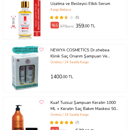
Uzatma ve Besleyici Etkili Serum
Kargo Bedava
(5)
%5
359
,00 TL
379
,00 TL
NEWYA COSMETİCS Dr.shebea
Klinik Saç Onarım Şampuan Ve
Maske
Ücretsiz / 24 Saatte Kargo
1400
,00 TL
Kuaf Tuzsuz Şampuan Keratin 1000
ML + Keratin Saç Bakım Maskesi 500
ML SET
Ücretsiz / 24 Saatte Kargo
(7)