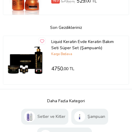
%9
529
,00 TL
579
,00 TL
Son Gezdikleriniz
Liquid Keratin Evde Keratin Bakım
Seti Süper Set (Şampuanlı)
Kargo Bedava
4750
,00 TL
Daha Fazla Kategori
Setler ve Kitler
Şampuan