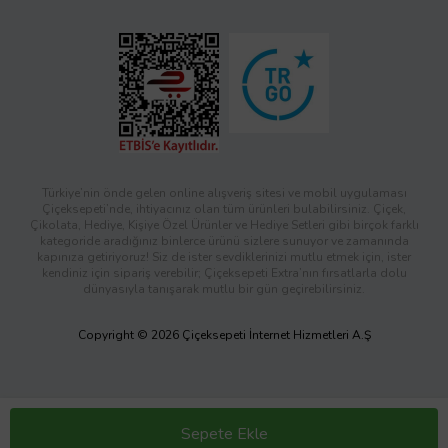
Türkiye’nin önde gelen online alışveriş sitesi ve mobil uygulaması
Çiçeksepeti’nde, ihtiyacınız olan tüm ürünleri bulabilirsiniz. Çiçek,
Çikolata, Hediye, Kişiye Özel Ürünler ve Hediye Setleri gibi birçok farklı
kategoride aradığınız binlerce ürünü sizlere sunuyor ve zamanında
kapınıza getiriyoruz! Siz de ister sevdiklerinizi mutlu etmek için, ister
kendiniz için sipariş verebilir; Çiçeksepeti Extra’nın fırsatlarla dolu
dünyasıyla tanışarak mutlu bir gün geçirebilirsiniz.
Copyright © 2026 Çiçeksepeti İnternet Hizmetleri A.Ş
Sepete Ekle