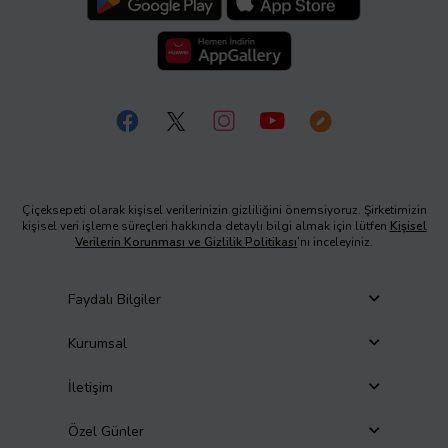
Çiçeksepeti olarak kişisel verilerinizin gizliliğini önemsiyoruz. Şirketimizin
kişisel veri işleme süreçleri hakkında detaylı bilgi almak için lütfen
Kişisel
Verilerin Korunması ve Gizlilik Politikası
’nı inceleyiniz.
Faydalı Bilgiler
Kurumsal
İletişim
Özel Günler