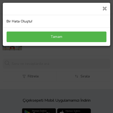
Bir Hata Oluştu!
Evin Kralı Tasarımlı Çift Ahşap Tabaklı Kişiye Özel
Tamam
Türk Kahvesi Fincanı Seti
Filtrele
Sırala
Çiçeksepeti Mobil Uygulamamızı İndirin