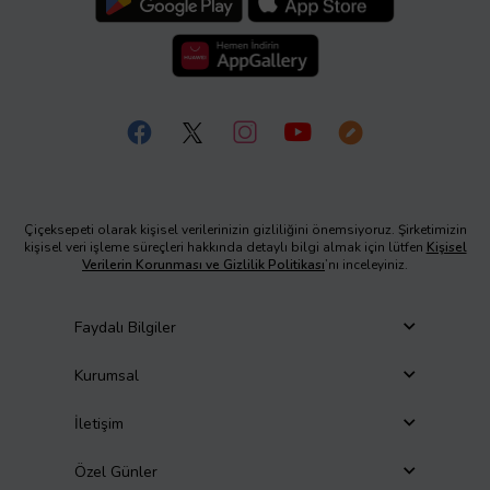
Çiçeksepeti olarak kişisel verilerinizin gizliliğini önemsiyoruz. Şirketimizin
kişisel veri işleme süreçleri hakkında detaylı bilgi almak için lütfen
Kişisel
Verilerin Korunması ve Gizlilik Politikası
’nı inceleyiniz.
Faydalı Bilgiler
Kurumsal
İletişim
Özel Günler