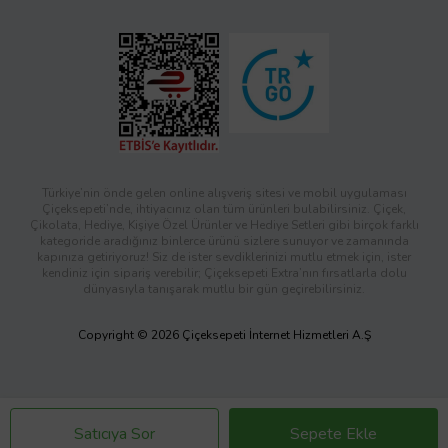
Türkiye’nin önde gelen online alışveriş sitesi ve mobil uygulaması
Çiçeksepeti’nde, ihtiyacınız olan tüm ürünleri bulabilirsiniz. Çiçek,
Çikolata, Hediye, Kişiye Özel Ürünler ve Hediye Setleri gibi birçok farklı
kategoride aradığınız binlerce ürünü sizlere sunuyor ve zamanında
kapınıza getiriyoruz! Siz de ister sevdiklerinizi mutlu etmek için, ister
kendiniz için sipariş verebilir; Çiçeksepeti Extra’nın fırsatlarla dolu
dünyasıyla tanışarak mutlu bir gün geçirebilirsiniz.
Copyright © 2026 Çiçeksepeti İnternet Hizmetleri A.Ş
Satıcıya Sor
Sepete Ekle