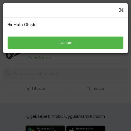
Bir Hata Oluştu!
Fakir Uyumlu Pixie Saç Düzleştirici Kablosu
Tamam
561,
80 TL
Kargo Bedava
Filtrele
Sırala
Çiçeksepeti Mobil Uygulamamızı İndirin