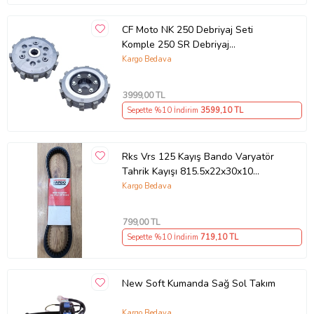
CF Moto NK 250 Debriyaj Seti
Komple 250 SR Debriyaj
Balata+Göbek Set 7Li Hepsi
Kargo Bedava
İnce(2018-22)Arasmto (Siyah)
3999
,00 TL
Sepette %10 İndirim
3599
,10 TL
Rks Vrs 125 Kayış Bando Varyatör
Tahrik Kayışı 815.5x22x30x10
Supermoto
Kargo Bedava
799
,00 TL
Sepette %10 İndirim
719
,10 TL
New Soft Kumanda Sağ Sol Takım
Kargo Bedava