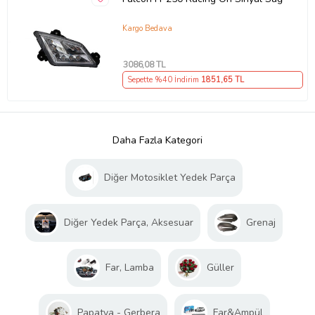
Kargo Bedava
3086
,08 TL
Sepette %40 İndirim
1851
,65 TL
Daha Fazla Kategori
Diğer Motosiklet Yedek Parça
Diğer Yedek Parça, Aksesuar
Grenaj
Far, Lamba
Güller
Papatya - Gerbera
Far&Ampül