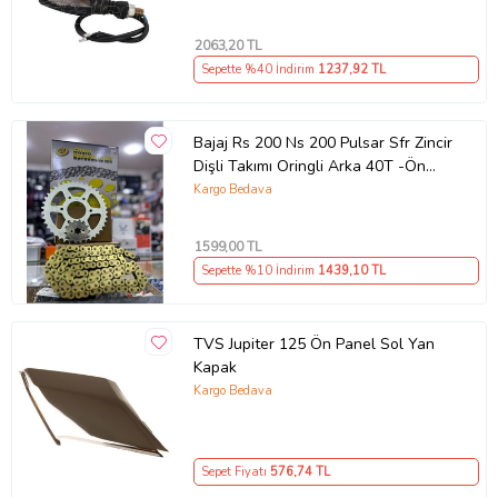
2063
,20 TL
Sepette %40 İndirim
1237
,92 TL
Bajaj Rs 200 Ns 200 Pulsar Sfr Zincir
Dişli Takımı Oringli Arka 40T -Ön
14T 108 Bakla Supermto
Kargo Bedava
1599
,00 TL
Sepette %10 İndirim
1439
,10 TL
TVS Jupiter 125 Ön Panel Sol Yan
Kapak
Kargo Bedava
Sepet Fiyatı
576
,74 TL