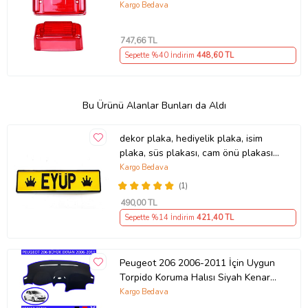
Kargo Bedava
747
,66 TL
Sepette %40 İndirim
448
,60 TL
Bu Ürünü Alanlar Bunları da Aldı
dekor plaka, hediyelik plaka, isim
plaka, süs plakası, cam önü plakası,
tırcı plakası (Sarı-Siyah)
Kargo Bedava
(1)
490
,00 TL
Sepette %14 İndirim
421
,40 TL
Peugeot 206 2006-2011 İçin Uygun
Torpido Koruma Halısı Siyah Kenar
Renk Mavi
Kargo Bedava