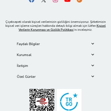
Çiçeksepeti olarak kişisel verilerinizin gizliliğini önemsiyoruz. Şirketimizin
kişisel veri işleme süreçleri hakkında detaylı bilgi almak için lütfen
Kişisel
Verilerin Korunması ve Gizlilik Politikası
’nı inceleyiniz.
Faydalı Bilgiler
Kurumsal
İletişim
Özel Günler