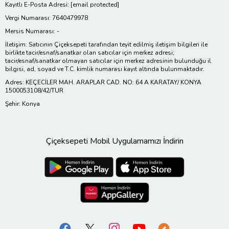
Kayıtlı E-Posta Adresi:
[email protected]
Vergi Numarası: 7640479978
Mersis Numarası: -
İletişim: Satıcının Çiçeksepeti tarafından teyit edilmiş iletişim bilgileri ile
birlikte tacir/esnaf/sanatkar olan satıcılar için merkez adresi;
tacir/esnaf/sanatkar olmayan satıcılar için merkez adresinin bulunduğu il
bilgisi, ad, soyad ve T.C. kimlik numarası kayıt altında bulunmaktadır.
Adres: KEÇECİLER MAH. ARAPLAR CAD. NO: 64 A KARATAY/ KONYA
1500053108/42/TUR
Şehir: Konya
Çiçeksepeti Mobil Uygulamamızı İndirin