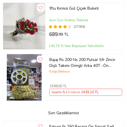
9'lu Kırmızı Gül Çiçek Buketi
Aynı Gün Ücretsiz Teslimat
(37066)
689
,99 TL
143,74 TL'den Başlayan Taksitlerle
Bajaj Rs 200 Ns 200 Pulsar Sfr Zincir
Dişli Takımı Oringli Arka 40T -Ön
14T 108 Bakla Supermto
Kargo Bedava
1599
,00 TL
Sepette %10 İndirim
1439
,10 TL
Son Gezdikleriniz
Falcon Fr 250 Racıng Ön Sinyal Sağ