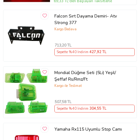
69,33 TL'den Başlayan Taksitlerle
Falcon Sırt Dayama Demiri- Atv
Strong 377
Kargo Bedava
713
,20 TL
Sepette %40 İndirim
427
,92 TL
Mondial Düğme Seti (5Li) Yeşil/
Şeffaf Rs/Rmz/Ft
Kargo ile Teslimat
507
,58 TL
Sepette %40 İndirim
304
,55 TL
Yamaha Rx115 Uyumlu Stop Camı