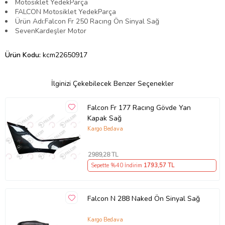
Motosiklet YedekParça
FALCON Motosiklet YedekParça
Ürün Adı:Falcon Fr 250 Racıng Ön Sinyal Sağ
SevenKardeşler Motor
Ürün Kodu:
kcm22650917
İlginizi Çekebilecek Benzer Seçenekler
Falcon Fr 177 Racıng Gövde Yan
Kapak Sağ
Kargo Bedava
2989
,28 TL
Sepette %40 İndirim
1793
,57 TL
Falcon N 288 Naked Ön Sinyal Sağ
Kargo Bedava