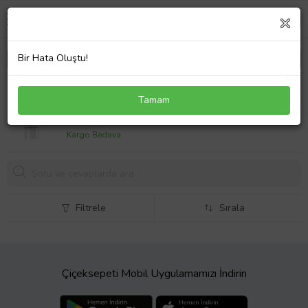
Bir Hata Oluştu!
FARMASİ BB KREM ORTA 50 ML 03
Tamam
550,
00 TL
Kargo Bedava
Filtrele
Sırala
Çiçeksepeti Mobil Uygulamamızı İndirin