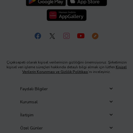
Çiçeksepeti olarak kişisel verilerinizin gizliliğini önemsiyoruz. Şirketimizin
kişisel veri işleme süreçleri hakkında detaylı bilgi almak için lütfen
Kişisel
Verilerin Korunması ve Gizlilik Politikası
’nı inceleyiniz.
Faydalı Bilgiler
Kurumsal
İletişim
Özel Günler