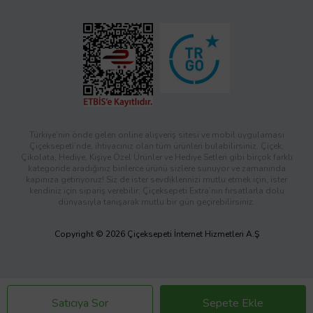
Türkiye’nin önde gelen online alışveriş sitesi ve mobil uygulaması
Çiçeksepeti’nde, ihtiyacınız olan tüm ürünleri bulabilirsiniz. Çiçek,
Çikolata, Hediye, Kişiye Özel Ürünler ve Hediye Setleri gibi birçok farklı
kategoride aradığınız binlerce ürünü sizlere sunuyor ve zamanında
kapınıza getiriyoruz! Siz de ister sevdiklerinizi mutlu etmek için, ister
kendiniz için sipariş verebilir; Çiçeksepeti Extra’nın fırsatlarla dolu
dünyasıyla tanışarak mutlu bir gün geçirebilirsiniz.
Copyright © 2026 Çiçeksepeti İnternet Hizmetleri A.Ş
Satıcıya Sor
Sepete Ekle