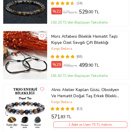
(34)
%22
529
,00 TL
675
,00 TL
192,20 TL'den Başlayan Taksitlerle
Mors Alfabesi Bileklik Hematit Taşlı
Kişiye Özel Sevgili Çift Bilekliği
Kargo Bedava
(88)
%29
499
,90 TL
700
,90 TL
181,63 TL'den Başlayan Taksitlerle
Alnis Atelier Kaplan Gözü, Obsidyen
Ve Hematit Doğal Taş Erkek Bileklik
(KAHVE-BRONZ)
Kargo Bedava
(83)
571
,83 TL
2 Adet ve Üzeri 75 TL İndirim