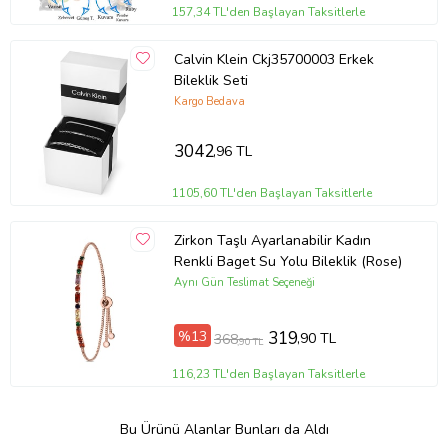
157,34 TL'den Başlayan Taksitlerle
Calvin Klein Ckj35700003 Erkek
Bileklik Seti
Kargo Bedava
3042
,96 TL
1105,60 TL'den Başlayan Taksitlerle
Zirkon Taşlı Ayarlanabilir Kadın
Renkli Baget Su Yolu Bileklik (Rose)
Aynı Gün Teslimat Seçeneği
%13
319
,90 TL
368
,90 TL
116,23 TL'den Başlayan Taksitlerle
Bu Ürünü Alanlar Bunları da Aldı