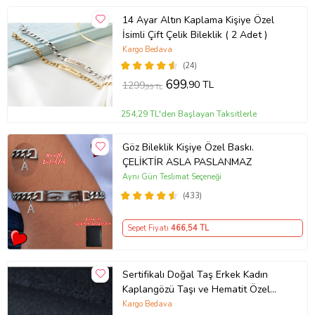
14 Ayar Altın Kaplama Kişiye Özel
İsimli Çift Çelik Bileklik ( 2 Adet )
Kargo Bedava
(24)
699
,90 TL
1299
,99 TL
254,29 TL'den Başlayan Taksitlerle
Göz Bileklik Kişiye Özel Baskı.
ÇELİKTİR ASLA PASLANMAZ
Aynı Gün Teslimat Seçeneği
(433)
Sepet Fiyatı
466
,54 TL
Sertifikalı Doğal Taş Erkek Kadın
Kaplangözü Taşı ve Hematit Özel
Tasarım Hediye 6mm Bileklik
Kargo Bedava