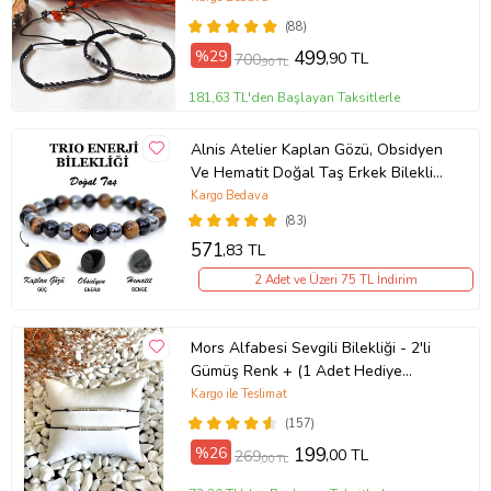
(88)
%29
499
,90 TL
700
,90 TL
181,63 TL'den Başlayan Taksitlerle
Alnis Atelier Kaplan Gözü, Obsidyen
Ve Hematit Doğal Taş Erkek Bileklik
(KAHVE-BRONZ)
Kargo Bedava
(83)
571
,83 TL
2 Adet ve Üzeri 75 TL İndirim
Mors Alfabesi Sevgili Bilekliği - 2'li
Gümüş Renk + (1 Adet Hediye
Bileklik)
Kargo ile Teslimat
(157)
%26
199
,00 TL
269
,00 TL