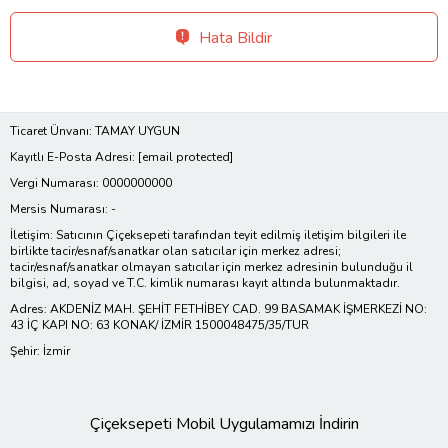
Hata Bildir
Ticaret Ünvanı: TAMAY UYGUN
Kayıtlı E-Posta Adresi:
[email protected]
Vergi Numarası: 0000000000
Mersis Numarası: -
İletişim: Satıcının Çiçeksepeti tarafından teyit edilmiş iletişim bilgileri ile
birlikte tacir/esnaf/sanatkar olan satıcılar için merkez adresi;
tacir/esnaf/sanatkar olmayan satıcılar için merkez adresinin bulunduğu il
bilgisi, ad, soyad ve T.C. kimlik numarası kayıt altında bulunmaktadır.
Adres: AKDENİZ MAH. ŞEHİT FETHİBEY CAD. 99 BASAMAK İŞMERKEZİ NO:
43 İÇ KAPI NO: 63 KONAK/ İZMİR 1500048475/35/TUR
Şehir: İzmir
Çiçeksepeti Mobil Uygulamamızı İndirin