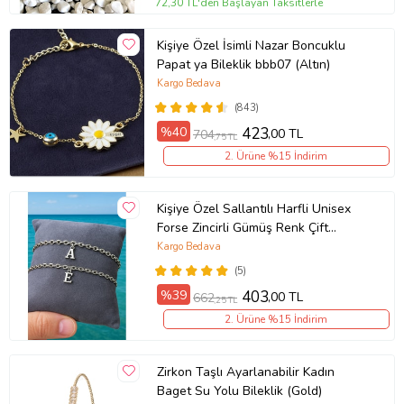
72,30 TL'den Başlayan Taksitlerle
Kişiye Özel İsimli Nazar Boncuklu
Papat ya Bileklik bbb07 (Altın)
Kargo Bedava
(843)
%40
423
,00 TL
704
,75 TL
2. Ürüne %15 İndirim
Kişiye Özel Sallantılı Harfli Unisex
Forse Zincirli Gümüş Renk Çift
Bilekliği eck09c (Metal)
Kargo Bedava
(5)
%39
403
,00 TL
662
,25 TL
2. Ürüne %15 İndirim
Zirkon Taşlı Ayarlanabilir Kadın
Baget Su Yolu Bileklik (Gold)