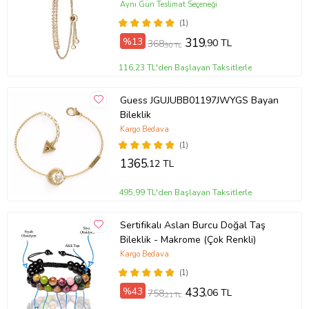
Aynı Gün Teslimat Seçeneği
(1)
%13
319
,90 TL
368
,90 TL
116,23 TL'den Başlayan Taksitlerle
Guess JGUJUBB01197JWYGS Bayan
Bileklik
Kargo Bedava
(1)
1365
,12 TL
495,99 TL'den Başlayan Taksitlerle
Sertifikalı Aslan Burcu Doğal Taş
Bileklik - Makrome (Çok Renkli)
Kargo Bedava
(1)
%43
433
,06 TL
758
,21 TL