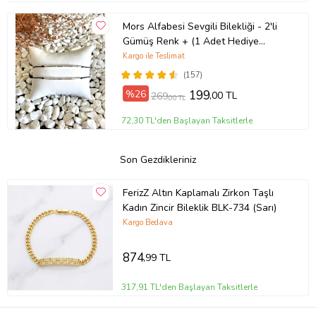
Mors Alfabesi Sevgili Bilekliği - 2'li
Gümüş Renk + (1 Adet Hediye
Bileklik)
Kargo ile Teslimat
(157)
%26
199
,00 TL
269
,00 TL
72,30 TL'den Başlayan Taksitlerle
Son Gezdikleriniz
FerizZ Altın Kaplamalı Zirkon Taşlı
Kadın Zincir Bileklik BLK-734 (Sarı)
Kargo Bedava
874
,99 TL
317,91 TL'den Başlayan Taksitlerle