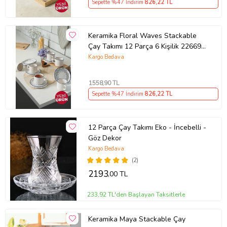
Sepette %47 İndirim
826
,22 TL
Keramika Floral Waves Stackable
Çay Takımı 12 Parça 6 Kişilik 22669-
71
Kargo Bedava
1558
,90 TL
Sepette %47 İndirim
826
,22 TL
12 Parça Çay Takımı Eko - İncebelli -
Göz Dekor
Kargo Bedava
(2)
2193
,00 TL
233,92 TL'den Başlayan Taksitlerle
Keramika Maya Stackable Çay