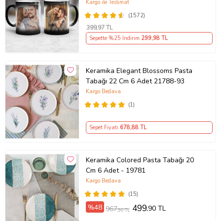
Sevgiliye Hediye Anneye Babaya
Kargo ile Teslimat
Ablaya Abiye Kız Erkek Kardeşe
(1572)
Arkadaşa Resimli Günü Yıl Dönümü
399
,97 TL
Hediyesi
Sepette %25 İndirim
299
,98 TL
Keramika Elegant Blossoms Pasta
Tabağı 22 Cm 6 Adet 21788-93
Kargo Bedava
(1)
Sepet Fiyatı
678
,88 TL
Keramika Colored Pasta Tabağı 20
Cm 6 Adet - 19781
Kargo Bedava
(15)
%48
499
,90 TL
967
,90 TL