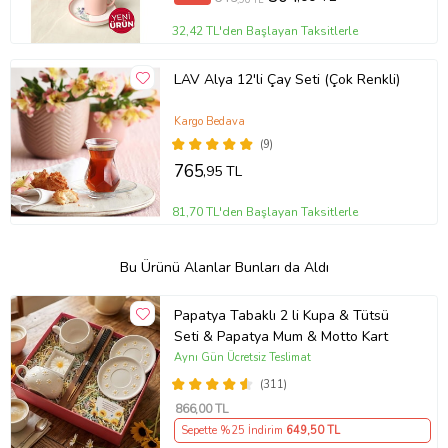
32,42 TL'den Başlayan Taksitlerle
LAV Alya 12'li Çay Seti (Çok Renkli)
Kargo Bedava
(9)
765
,95 TL
81,70 TL'den Başlayan Taksitlerle
Bu Ürünü Alanlar Bunları da Aldı
Papatya Tabaklı 2 li Kupa & Tütsü
Seti & Papatya Mum & Motto Kart
Aynı Gün Ücretsiz Teslimat
(311)
866
,00 TL
Sepette %25 İndirim
649
,50 TL