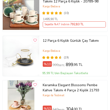
Takımı 12 Parça 6 Kişilik - 20789-98
Kargo Bedava
(10)
1495
,90 TL
Sepette %47 İndirim
792
,83 TL
12 Parça 6 Kişilik Günlük Çay Takımı
Kargo Bedava
(19)
%10
899
,95 TL
999
,98 TL
95,99 TL'den Başlayan Taksitlerle
Keramika Elegant Blossoms Pembe
Kahve Takımı 4 Parça 2 Kişilik 21793
Kargo ile Teslimat
%53
304
,00 TL
649
,90 TL