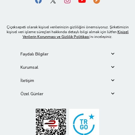
Çiçeksepeti olarak kişisel verilerinizin gizliliğini önemsiyoruz. Şirketimizin
kişisel veri işleme süreçleri hakkında detaylı bilgi almak için lütfen
Kişisel
Verilerin Korunması ve Gizlilik Politikası
’nı inceleyiniz.
Faydalı Bilgiler
Kurumsal
İletişim
Özel Günler