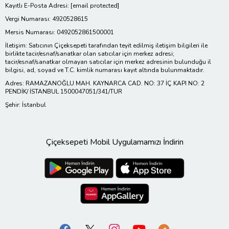
Kayıtlı E-Posta Adresi:
[email protected]
Vergi Numarası: 4920528615
Mersis Numarası: 0492052861500001
İletişim: Satıcının Çiçeksepeti tarafından teyit edilmiş iletişim bilgileri ile
birlikte tacir/esnaf/sanatkar olan satıcılar için merkez adresi;
tacir/esnaf/sanatkar olmayan satıcılar için merkez adresinin bulunduğu il
bilgisi, ad, soyad ve T.C. kimlik numarası kayıt altında bulunmaktadır.
Adres: RAMAZANOĞLU MAH. KAYNARCA CAD. NO: 37 İÇ KAPI NO: 2
PENDİK/ İSTANBUL 1500047051/341/TUR
Şehir: İstanbul
Çiçeksepeti Mobil Uygulamamızı İndirin