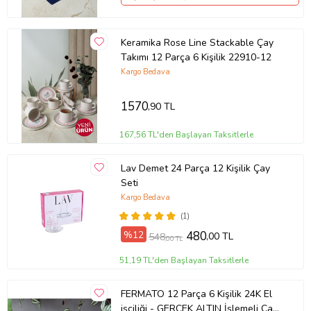
6 Adet FERMATO 24K El İşçiliği GERÇEK ALTIN İşlemeli Çay Tabağı,
bulunmaktadır.
Keramika Rose Line Stackable Çay
24K El İşçiliği GERÇEK ALTIN İşlemeli Çay Bardağı hacmi 155 cc
Takımı 12 Parça 6 Kişilik 22910-12
Kargo Bedava
Ürün Kodu:
kcm12688032
1570
,90 TL
167,56 TL'den Başlayan Taksitlerle
Lav Demet 24 Parça 12 Kişilik Çay
Seti
Kargo Bedava
(1)
%12
480
,00 TL
548
,00 TL
51,19 TL'den Başlayan Taksitlerle
FERMATO 12 Parça 6 Kişilik 24K El
işçiliği - GERÇEK ALTIN İşlemeli Çay