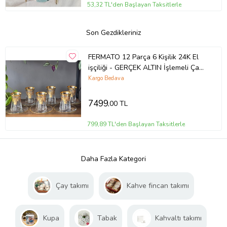
53,32 TL'den Başlayan Taksitlerle
Son Gezdikleriniz
FERMATO 12 Parça 6 Kişilik 24K El
işçiliği - GERÇEK ALTIN İşlemeli Çay
Seti Victoria Mix
Kargo Bedava
7499
,00 TL
799,89 TL'den Başlayan Taksitlerle
Daha Fazla Kategori
Çay takımı
Kahve fincan takımı
Kupa
Tabak
Kahvaltı takımı