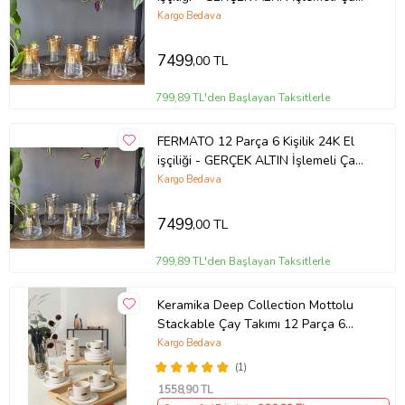
Seti Alda Mix
Kargo Bedava
7499
,00 TL
799,89 TL'den Başlayan Taksitlerle
FERMATO 12 Parça 6 Kişilik 24K El
işçiliği - GERÇEK ALTIN İşlemeli Çay
Seti Horse Mix
Kargo Bedava
7499
,00 TL
799,89 TL'den Başlayan Taksitlerle
Keramika Deep Collection Mottolu
Stackable Çay Takımı 12 Parça 6
Kişilik 22650-55
Kargo Bedava
(1)
1558
,90 TL