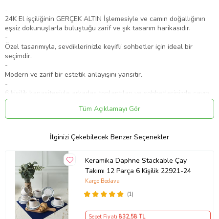
-
24K El işçiliğinin GERÇEK ALTIN İşlemesiyle ve camın doğallığının
eşsiz dokunuşlarla buluştuğu zarif ve şık tasarım harikasıdır.
-
Özel tasarımıyla, sevdiklerinizle keyifli sohbetler için ideal bir
seçimdir.
-
Modern ve zarif bir estetik anlayışını yansıtır.
-
6 kişilik kapasitesiyle arkadaş toplantıları ve sohbetlerinizde çayın
eşsiz lezzetiyle ikram için ideal bir seçim sunar.
Tüm Açıklamayı Gör
-
FERMATO markamıza özel tasarımları ile hem göze hem de evinize
şıklık katar.
İlginizi Çekebilecek Benzer Seçenekler
-
TÜRKİYE Menşei ile yerel üretime sahiptir.
-
Keramika Daphne Stackable Çay
Tüm kalite standartlarına uygun olarak üretilmiştir.
Takımı 12 Parça 6 Kişilik 22921-24
-
Kargo Bedava
Yaldız detayları nedeni ile elde yıkanması tavsiye edilir.
(1)
Takım içerisinde;
6 Adet FERMATO 24K El İşçiliği GERÇEK ALTIN İşlemeli Çay
Sepet Fiyatı
832
,58 TL
Bardağı,