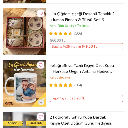
Lila Çiğdem çiçeği Desenli Tabaklı 2
lı Jumbo Fincan & Tütsü Seti &
Papatya Mum &
Aynı Gün Ücretsiz Teslimat
(106)
866
,00 TL
Sepette %25 İndirim
649
,50 TL
Fotoğraflı ve Yazılı Kişiye Özel Kupa
– Herkese Uygun Anlamlı Hediye
Porselen Baskılı Kupa (Beyaz)
Kargo Bedava
(104)
Sepet Fiyatı
525
,20 TL
2 Fotoğraflı Sihirli Kupa Bardak
Kişiye Özel Doğum Günü Hediyesi