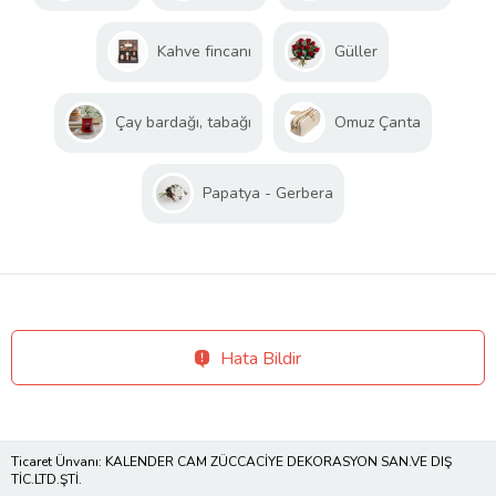
Kahve fincanı
Güller
Çay bardağı, tabağı
Omuz Çanta
Papatya - Gerbera
Hata Bildir
Ticaret Ünvanı: KALENDER CAM ZÜCCACİYE DEKORASYON SAN.VE DIŞ
TİC.LTD.ŞTİ.