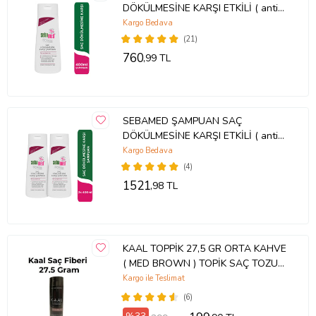
DÖKÜLMESİNE KARŞI ETKİLİ ( anti
hairloss ) 400 ml
Kargo Bedava
(21)
760
,99 TL
SEBAMED ŞAMPUAN SAÇ
DÖKÜLMESİNE KARŞI ETKİLİ ( anti
hairloss ) 400 ml x 2
Kargo Bedava
(4)
1521
,98 TL
KAAL TOPPİK 27,5 GR ORTA KAHVE
( MED BROWN ) TOPİK SAÇ TOZU
SAÇ FİBERİ KERATİN
Kargo ile Teslimat
(6)