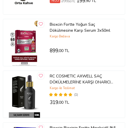
%33
199
,90 TL
299
,90 TL
Bioxcin Fortte Yoğun Saç
Dökülmesine Karşı Serum 3x50ml
Kargo Bedava
899
,00 TL
RC COSMETIC AXWELL SAÇ
DÖKÜLMELERİNE KARŞI ONARICI
BAKIM SERUMU 50ml
Kargo ile Teslimat
(1)
319
,00 TL
Bioxcin Bioxinin Fortte Minoksidil %5