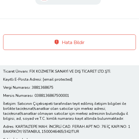
Hata Bildir
Ticaret Ünvanı: FİX KOZMETİK SANAYİ VE DIŞ TİCARET LTD.ŞTİ.
Kayıtlı E-Posta Adresi:
[email protected]
Vergi Numarası: 3881368675
Mersis Numarası: 0388136867500001
İletişim: Satıcının Çiçeksepeti tarafından teyit edilmiş iletişim bilgileri ile
birlikte tacir/esnaf/sanatkar olan satıcılar için merkez adresi;
tacir/esnaf/sanatkar olmayan satıcılar için merkez adresinin bulunduğu il
bilgisi, ad, soyad ve T.C. kimlik numarası kayıt altında bulunmaktadır.
Adres: KARTALTEPE MAH. İNCİRLİ CAD. FERAH APT NO: 76 İÇ KAPI NO: 1
BAKIRKÖY/ İSTANBUL 1500046465/342/TUR