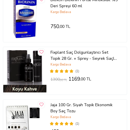
Deri Spreyi 60 ml
Kargo Bedava
750
,00 TL
Fixplant Saç Dolgunlaştırıcı Set
Topik 28 Gr. + Sprey - Seyrek Saçlar
için Saç Tozu - Fixplant Saç Fiberi -
Kargo Bedava
Koyu Kahve
(1)
1169
,00 TL
1300
,00 TL
Jaja 100 Gr. Siyah Topik Ekonomik
Boy Saç Tozu
Kargo Bedava
(1)