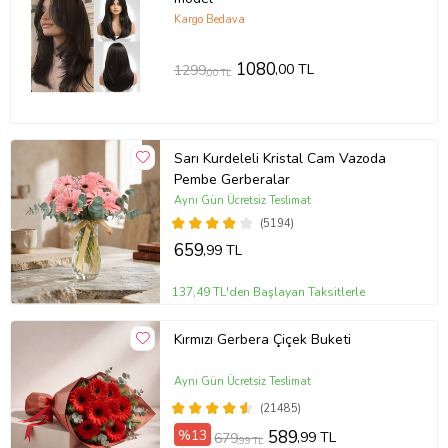
Kargo Bedava
1080
,00 TL
1299
,00 TL
Sarı Kurdeleli Kristal Cam Vazoda
Pembe Gerberalar
Aynı Gün Ücretsiz Teslimat
(5194)
659
,99 TL
137,49 TL'den Başlayan Taksitlerle
Kırmızı Gerbera Çiçek Buketi
Aynı Gün Ücretsiz Teslimat
(21485)
%13
589
,99 TL
679
,99 TL