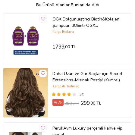
Bu Ürünü Alanlar Bunları da Aldı
OGX Dolgunlaştırıcı Biotin&Kolajen
Şampuan 385ml+OGX
Dolgunlaştırıcı Biotin&Kolajen Bakım
Kargo Bedava
Kremi 385ml
1799
,00 TL
Daha Uzun ve Gür Saçlar için Secret
Extensions-Misinalı Postiş! (Kumral)
Kargo ile Teslimat
(34)
%25
299
,90 TL
399
,90 TL
PerukAvm Luxury perçemli kahve vip
model