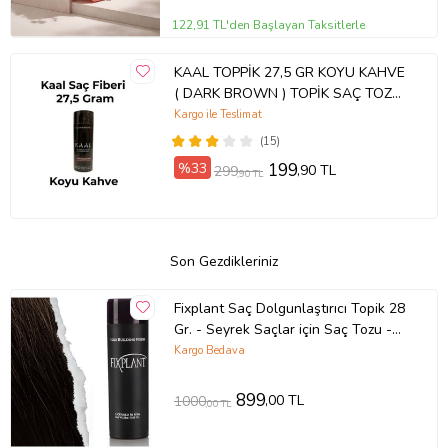
122,91 TL'den Başlayan Taksitlerle
KAAL TOPPİK 27,5 GR KOYU KAHVE
( DARK BROWN ) TOPİK SAÇ TOZU
SAÇ FİBERİ KERATİN
Kargo ile Teslimat
(15)
%33
199
,90 TL
299
,90 TL
Son Gezdikleriniz
Fixplant Saç Dolgunlaştırıcı Topik 28
Gr. - Seyrek Saçlar için Saç Tozu -
Fixplant Saç Fiberi - Orta Kahve
Kargo Bedava
899
,00 TL
1000
,00 TL