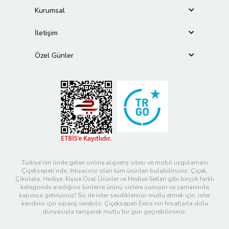
Kurumsal
İletişim
Özel Günler
Türkiye’nin önde gelen online alışveriş sitesi ve mobil uygulaması
Çiçeksepeti’nde, ihtiyacınız olan tüm ürünleri bulabilirsiniz. Çiçek,
Çikolata, Hediye, Kişiye Özel Ürünler ve Hediye Setleri gibi birçok farklı
kategoride aradığınız binlerce ürünü sizlere sunuyor ve zamanında
kapınıza getiriyoruz! Siz de ister sevdiklerinizi mutlu etmek için, ister
kendiniz için sipariş verebilir; Çiçeksepeti Extra’nın fırsatlarla dolu
dünyasıyla tanışarak mutlu bir gün geçirebilirsiniz.