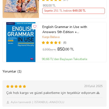
900
,00 TL
Sepette 251 TL İndirim
649
,00 TL
English Grammar in Use with
Answers 5th Edition +
Downloadable Audios CD
Kargo Bedava
(6)
850
,00 TL
1200
,00 TL
90,66 TL'den Başlayan Taksitlerle
Yorumlar (1)
20 Eylül 2025
Çok hızlı kargo ve güzel paketleme için teşekkür ediyorum 🙏
Aylin tanrıverdi
İSTANBUL-ANADOLU