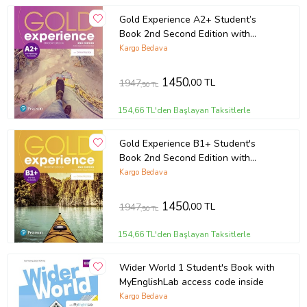
Gold Experience A2+ Student’s
Book 2nd Second Edition with
Online Practice
Kargo Bedava
1450
,00 TL
1947
,50 TL
154,66 TL'den Başlayan Taksitlerle
Gold Experience B1+ Student's
Book 2nd Second Edition with
Online Practice
Kargo Bedava
1450
,00 TL
1947
,50 TL
154,66 TL'den Başlayan Taksitlerle
Wider World 1 Student's Book with
MyEnglishLab access code inside
Kargo Bedava