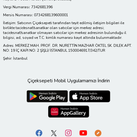
Vergi Numarası: 7342681396
Mersis Numarası: 0734268139600001
İletişim: Satıcının Çiçeksepeti tarafından teyit edilmiş iletişim bilgileri ile
birlikte tacir/esnaf/sanatkar olan satıcılar için merkez adresi;
tacir/esnaf/sanatkar olmayan satıcılar için merkez adresinin bulunduğu il
bilgisi, ad, soyad ve T.C. kimlik numarası kayıt altında bulunmaktadır.
Adres: MERKEZ MAH. PROF. DR. NURETTİN MAZHAR ÖKTEL SK. DILEK APT.
NO: 19 İÇ KAPI NO: 2 ŞİŞLİ/ İSTANBUL 1500046917/342/TUR
Şehir: İstanbul
Çiçeksepeti Mobil Uygulamamızı İndirin