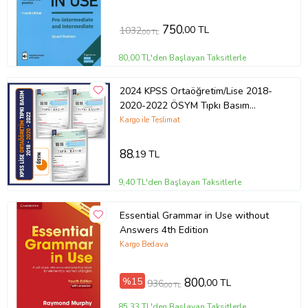
750
,00 TL
1032
,00 TL
80,00 TL'den Başlayan Taksitlerle
2024 KPSS Ortaöğretim/Lise 2018-
2020-2022 ÖSYM Tıpkı Basım
Türkiye Geneli D.Çözü
Kargo ile Teslimat
88
,19 TL
9,40 TL'den Başlayan Taksitlerle
Essential Grammar in Use without
Answers 4th Edition
Kargo Bedava
%15
800
,00 TL
936
,00 TL
85,33 TL'den Başlayan Taksitlerle