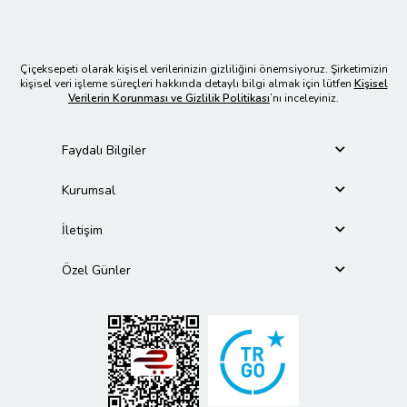
Çiçeksepeti olarak kişisel verilerinizin gizliliğini önemsiyoruz. Şirketimizin
kişisel veri işleme süreçleri hakkında detaylı bilgi almak için lütfen
Kişisel
Verilerin Korunması ve Gizlilik Politikası
’nı inceleyiniz.
Faydalı Bilgiler
Kurumsal
İletişim
Özel Günler