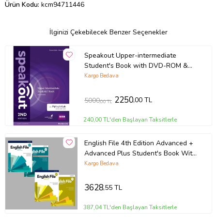
Ürün Kodu:
kcm94711446
İlginizi Çekebilecek Benzer Seçenekler
Speakout Upper-intermediate
Student's Book with DVD-ROM &
MyEnglishLab access code inside
Kargo Bedava
2250
,00 TL
5000
,00 TL
240,00 TL'den Başlayan Taksitlerle
English File 4th Edition Advanced +
Advanced Plus Student's Book With
Online Practice + Workbook (Access
Kargo Bedava
Code VARDIR) ( 2 li SET)
3628
,55 TL
387,04 TL'den Başlayan Taksitlerle