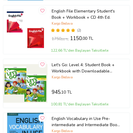
English File Elementary Student's
Book + Workbook + CD 4th Ed.
Kargo Bedava
(2)
1150
,00 TL
1750
,00 TL
122,66 TL'den Başlayan Taksitlerle
Let's Go: Level 4: Student Book +
Workbook with Downloadable
Audios
Kargo Bedava
945
,10 TL
100,81 TL'den Başlayan Taksitlerle
English Vocabulary in Use Pre-
intermediate and Intermediate Book
and CD
Kargo Bedava