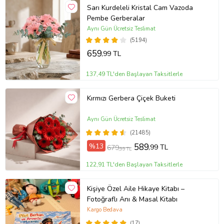
Sarı Kurdeleli Kristal Cam Vazoda
Pembe Gerberalar
Aynı Gün Ücretsiz Teslimat
(5194)
659
,99 TL
137,49 TL'den Başlayan Taksitlerle
Kırmızı Gerbera Çiçek Buketi
Aynı Gün Ücretsiz Teslimat
(21485)
%13
589
,99 TL
679
,99 TL
122,91 TL'den Başlayan Taksitlerle
Kişiye Özel Aile Hikaye Kitabı –
Fotoğraflı Anı & Masal Kitabı
Kargo Bedava
(17)