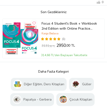
0
Son Gezdikleriniz
Focus 4 Student's Book + Workbook
2nd Edition with Online Practice
(Online Access Code lu)
Kargo Bedava
(1)
2950
,00 TL
3131
,50 TL
314,66 TL'den Başlayan Taksitlerle
Daha Fazla Kategori
Diğer Eğitim, Ders Kitapları
Güller
Papatya - Gerbera
Çocuk Kitapları