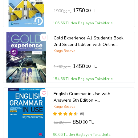
1750
,00 TL
1900
,00 TL
186,66 TL'den Başlayan Taksitlerle
Gold Experience A1 Student’s Book
2nd Second Edition with Online
Practice
Kargo Bedava
1450
,00 TL
1762
,50 TL
154,66 TL'den Başlayan Taksitlerle
English Grammar in Use with
Answers 5th Edition +
Downloadable Audios CD
Kargo Bedava
(6)
850
,00 TL
1200
,00 TL
90,66 TL'den Başlayan Taksitlerle