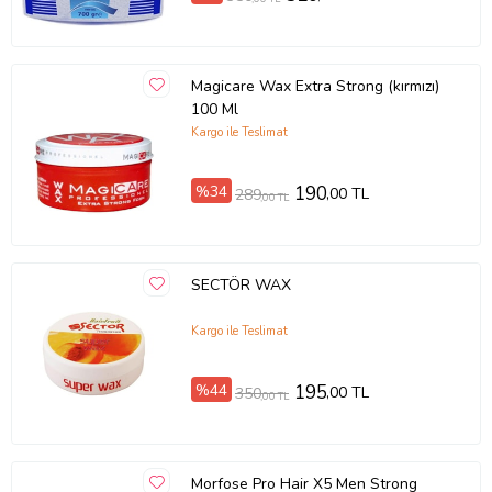
Magicare Wax Extra Strong (kırmızı)
100 Ml
Kargo ile Teslimat
%34
190
,00 TL
289
,00 TL
SECTÖR WAX
Kargo ile Teslimat
%44
195
,00 TL
350
,00 TL
Morfose Pro Hair X5 Men Strong