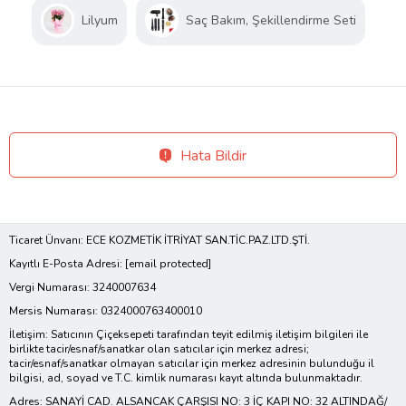
Lilyum
Saç Bakım, Şekillendirme Seti
Hata Bildir
Ticaret Ünvanı: ECE KOZMETİK İTRİYAT SAN.TİC.PAZ.LTD.ŞTİ.
Kayıtlı E-Posta Adresi:
[email protected]
Vergi Numarası: 3240007634
Mersis Numarası: 0324000763400010
İletişim: Satıcının Çiçeksepeti tarafından teyit edilmiş iletişim bilgileri ile
birlikte tacir/esnaf/sanatkar olan satıcılar için merkez adresi;
tacir/esnaf/sanatkar olmayan satıcılar için merkez adresinin bulunduğu il
bilgisi, ad, soyad ve T.C. kimlik numarası kayıt altında bulunmaktadır.
Adres: SANAYİ CAD. ALSANCAK ÇARŞISI NO: 3 İÇ KAPI NO: 32 ALTINDAĞ/