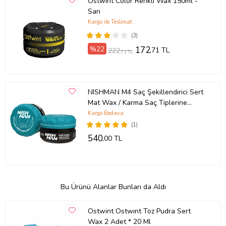
Ostwint Color Renkli Wax 150ml -
Sarı
Kargo ile Teslimat
(3)
%22
172
,71 TL
222
,71 TL
NISHMAN M4 Saç Şekillendirici Sert
Mat Wax / Karma Saç Tiplerine
Yönelik 100 ML
Kargo Bedava
(1)
540
,00 TL
Bu Ürünü Alanlar Bunları da Aldı
Ostwint Ostwınt Toz Pudra Sert
Wax 2 Adet * 20 Ml