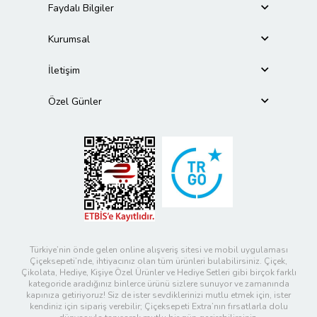
Faydalı Bilgiler
Kurumsal
İletişim
Özel Günler
Türkiye’nin önde gelen online alışveriş sitesi ve mobil uygulaması
Çiçeksepeti’nde, ihtiyacınız olan tüm ürünleri bulabilirsiniz. Çiçek,
Çikolata, Hediye, Kişiye Özel Ürünler ve Hediye Setleri gibi birçok farklı
kategoride aradığınız binlerce ürünü sizlere sunuyor ve zamanında
kapınıza getiriyoruz! Siz de ister sevdiklerinizi mutlu etmek için, ister
kendiniz için sipariş verebilir; Çiçeksepeti Extra’nın fırsatlarla dolu