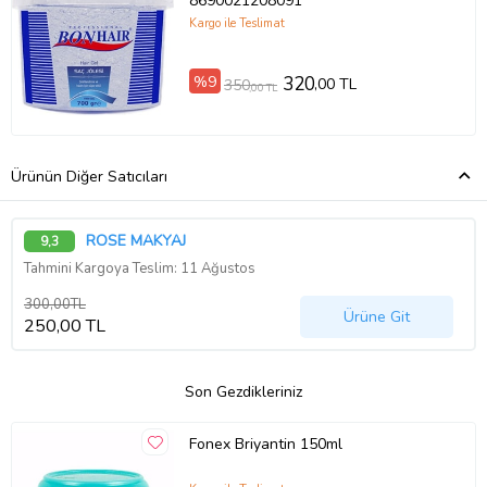
8690021208091
Kargo ile Teslimat
%9
320
,00 TL
350
,00 TL
Ürünün Diğer Satıcıları
ROSE MAKYAJ
9,3
Tahmini Kargoya Teslim: 11 Ağustos
300,00TL
Ürüne Git
250,00 TL
Son Gezdikleriniz
Fonex Briyantin 150ml