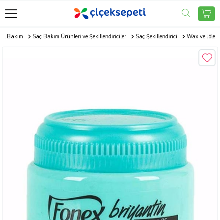
isel Bakım
Saç Bakım Ürünleri ve Şekillendiriciler
Saç Şekillendirici
Wax ve Jöle