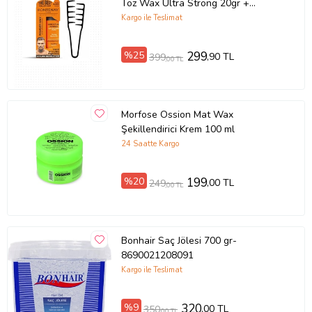
Toz Wax Ultra Strong 20gr +
Mucizevi Saç Tarağı 2'li Set
Kargo ile Teslimat
%25
299
,90 TL
399
,00 TL
Morfose Ossion Mat Wax
Şekillendirici Krem 100 ml
24 Saatte Kargo
%20
199
,00 TL
249
,00 TL
Bonhair Saç Jölesi 700 gr-
8690021208091
Kargo ile Teslimat
%9
320
,00 TL
350
,00 TL