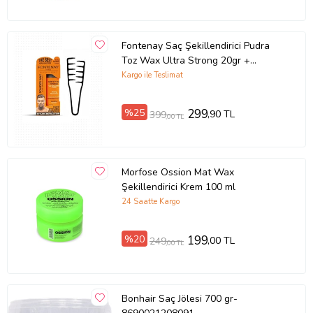
Fontenay Saç Şekillendirici Pudra
Toz Wax Ultra Strong 20gr +
Mucizevi Saç Tarağı 2'li Set
Kargo ile Teslimat
%25
299
,90 TL
399
,00 TL
Morfose Ossion Mat Wax
Şekillendirici Krem 100 ml
24 Saatte Kargo
%20
199
,00 TL
249
,00 TL
Bonhair Saç Jölesi 700 gr-