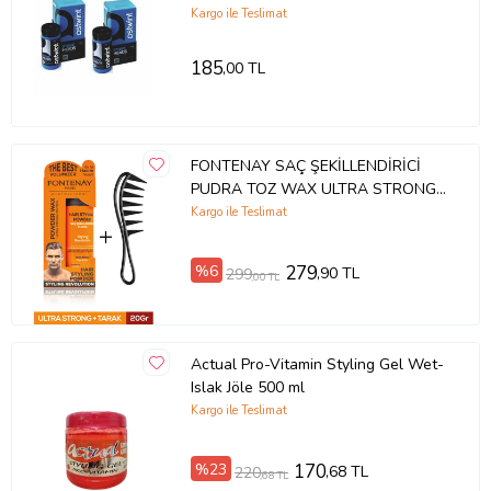
Kargo ile Teslimat
185
,00 TL
FONTENAY SAÇ ŞEKİLLENDİRİCİ
PUDRA TOZ WAX ULTRA STRONG
TURUNCU 20GR + ŞEKİL TARAĞI
Kargo ile Teslimat
2'Lİ SET
%6
279
,90 TL
299
,00 TL
Actual Pro-Vitamin Styling Gel Wet-
Islak Jöle 500 ml
Kargo ile Teslimat
%23
170
,68 TL
220
,68 TL