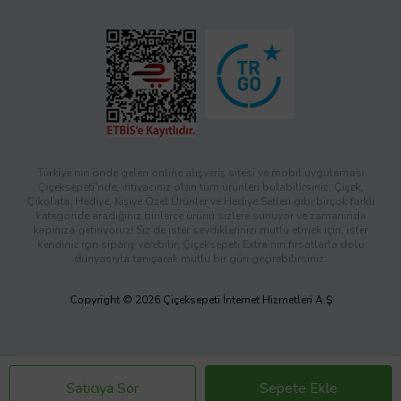
Türkiye’nin önde gelen online alışveriş sitesi ve mobil uygulaması
Çiçeksepeti’nde, ihtiyacınız olan tüm ürünleri bulabilirsiniz. Çiçek,
Çikolata, Hediye, Kişiye Özel Ürünler ve Hediye Setleri gibi birçok farklı
kategoride aradığınız binlerce ürünü sizlere sunuyor ve zamanında
kapınıza getiriyoruz! Siz de ister sevdiklerinizi mutlu etmek için, ister
kendiniz için sipariş verebilir; Çiçeksepeti Extra’nın fırsatlarla dolu
dünyasıyla tanışarak mutlu bir gün geçirebilirsiniz.
Copyright © 2026 Çiçeksepeti İnternet Hizmetleri A.Ş
Satıcıya Sor
Sepete Ekle