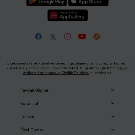
Çiçeksepeti olarak kişisel verilerinizin gizliliğini önemsiyoruz. Şirketimizin
kişisel veri işleme süreçleri hakkında detaylı bilgi almak için lütfen
Kişisel
Verilerin Korunması ve Gizlilik Politikası
’nı inceleyiniz.
Faydalı Bilgiler
Kurumsal
İletişim
Özel Günler