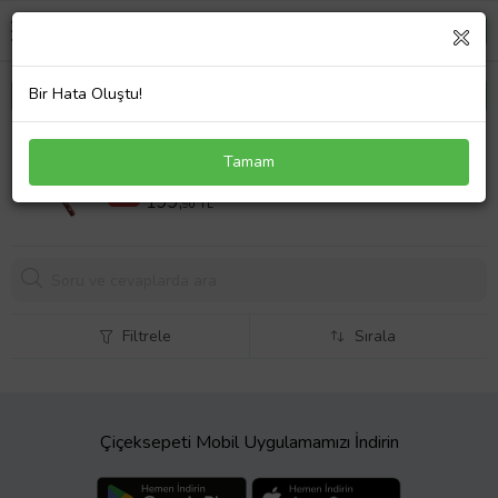
Bir Hata Oluştu!
Fontenay Profesyonel Ahşap Saç Fırçası No:42
Tamam
299,00 TL
%33
199,
90 TL
Filtrele
Sırala
Çiçeksepeti Mobil Uygulamamızı İndirin