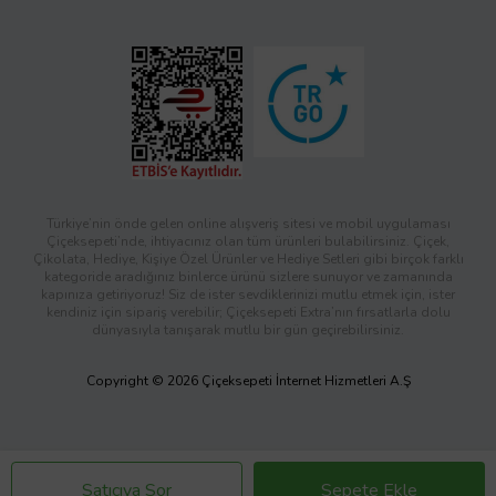
Türkiye’nin önde gelen online alışveriş sitesi ve mobil uygulaması
Çiçeksepeti’nde, ihtiyacınız olan tüm ürünleri bulabilirsiniz. Çiçek,
Çikolata, Hediye, Kişiye Özel Ürünler ve Hediye Setleri gibi birçok farklı
kategoride aradığınız binlerce ürünü sizlere sunuyor ve zamanında
kapınıza getiriyoruz! Siz de ister sevdiklerinizi mutlu etmek için, ister
kendiniz için sipariş verebilir; Çiçeksepeti Extra’nın fırsatlarla dolu
dünyasıyla tanışarak mutlu bir gün geçirebilirsiniz.
Copyright © 2026 Çiçeksepeti İnternet Hizmetleri A.Ş
Satıcıya Sor
Sepete Ekle