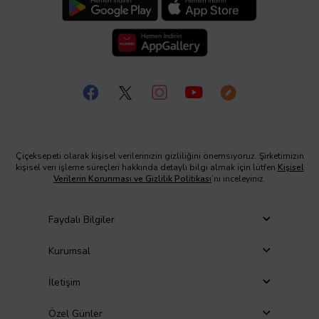
Çiçeksepeti olarak kişisel verilerinizin gizliliğini önemsiyoruz. Şirketimizin
kişisel veri işleme süreçleri hakkında detaylı bilgi almak için lütfen
Kişisel
Verilerin Korunması ve Gizlilik Politikası
’nı inceleyiniz.
Faydalı Bilgiler
Kurumsal
İletişim
Özel Günler