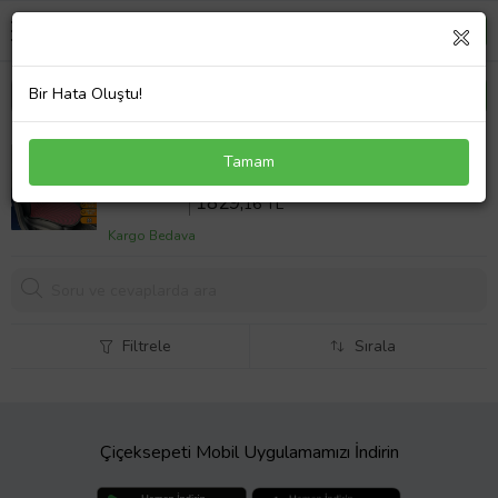
Bir Hata Oluştu!
Ford B-Max Uyumlu Koltuk Kılıfı Minder Çizgili Siyah
Tamam
Kırmızı 2+1 Ön Arka Set
Sepette %18 İndirim
2230
,68 TL
1829,
16 TL
Kargo Bedava
Filtrele
Sırala
Çiçeksepeti Mobil Uygulamamızı İndirin