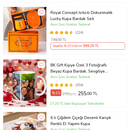
Royal Consept Isıtıcılı Dokunmatik
Lucky Kupa Bardak Seti
Aynı Gün Ücretsiz Teslimat
(224)
749
,00 TL
Sepette %20 İndirim
599
,20 TL
BK Gift Kişiye Özel 3 Fotoğraflı
Beyaz Kupa Bardak, Sevgiliye
Hediye, Arkadaşa Hediye
Aynı Gün Ücretsiz Teslimat
(356)
%15
255
,00 TL
299
,00 TL
27,20 TL'den Başlayan Taksitlerle
6 li Çiğdem Çiçeği Desenli Karışık
Renkli El Yapımı Kupa
Aynı Gün Ücretsiz Teslimat