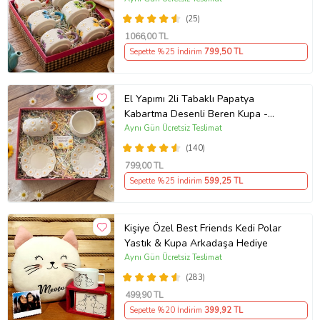
(25)
1066
,00 TL
Sepette %25 İndirim
799
,50 TL
El Yapımı 2li Tabaklı Papatya
Kabartma Desenli Beren Kupa -
Seviyor Sevmiyor
Aynı Gün Ücretsiz Teslimat
(140)
799
,00 TL
Sepette %25 İndirim
599
,25 TL
Kişiye Özel Best Friends Kedi Polar
Yastık & Kupa Arkadaşa Hediye
Aynı Gün Ücretsiz Teslimat
(283)
499
,90 TL
Sepette %20 İndirim
399
,92 TL