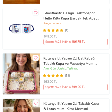
Ghostbastır Design Trabzonspor
Hello Kitty Kupa Bardak Tek Adet
089
Kargo Bedava
(1)
649
,00 TL
Sepette %25 İndirim
486
,75 TL
Kütahya El Yapımı 2LI Bal Kabağı
Tabaklı Kupa ve Papaptya Mum-
Papatya ve Mor Kurdela Desenli
Aynı Gün Ücretsiz Teslimat
(13)
932
,00 TL
Sepette %25 İndirim
699
,00 TL
Kütahya El Yapımı 2LI Tabaklı Kupa
& Lotus Mum- Kiraz Mevsimi