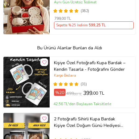
Aynı Gün Ücretsiz Teslimat
(382)
799
,00 TL
Sepette %25 İndirim
599
,25 TL
Bu Ürünü Alanlar Bunları da Aldı
Kişiye Özel Fotoğraflı Kupa Bardak –
Kendin Tasarla - Fotoğrafını Gönder
Kargo Bedava
(31)
%20
399
,00 TL
499
,00 TL
42,56 TL'den Başlayan Taksitlerle
2 Fotoğraflı Sihirli Kupa Bardak
Kişiye Özel Doğum Günü Hediyesi
Sevgiliye Hediye Anneye Babaya
Ablaya Abiye Kız Erkek Kardeşe