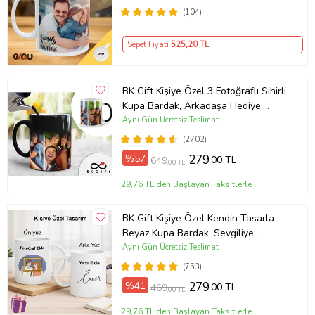
(104)
Sepet Fiyatı
525
,20 TL
BK Gift Kişiye Özel 3 Fotoğraflı Sihirli
Kupa Bardak, Arkadaşa Hediye,
Sevgiliye Hediye
Aynı Gün Ücretsiz Teslimat
(2702)
%57
279
,00 TL
649
,00 TL
29,76 TL'den Başlayan Taksitlerle
BK Gift Kişiye Özel Kendin Tasarla
Beyaz Kupa Bardak, Sevgiliye
Hediye, Arkadaşa Hediye, Doğum
Aynı Gün Ücretsiz Teslimat
Günü Hediyesi
(753)
%41
279
,00 TL
469
,00 TL
29,76 TL'den Başlayan Taksitlerle