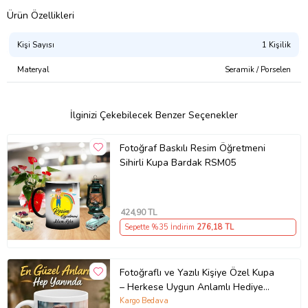
Ürün Özellikleri
Kişi Sayısı
1 Kişilik
Materyal
Seramik / Porselen
İlginizi Çekebilecek Benzer Seçenekler
Fotoğraf Baskılı Resim Öğretmeni
Sihirli Kupa Bardak RSM05
424
,90 TL
Sepette %35 İndirim
276
,18 TL
Fotoğraflı ve Yazılı Kişiye Özel Kupa
– Herkese Uygun Anlamlı Hediye
Porselen Baskılı Kupa (Beyaz)
Kargo Bedava