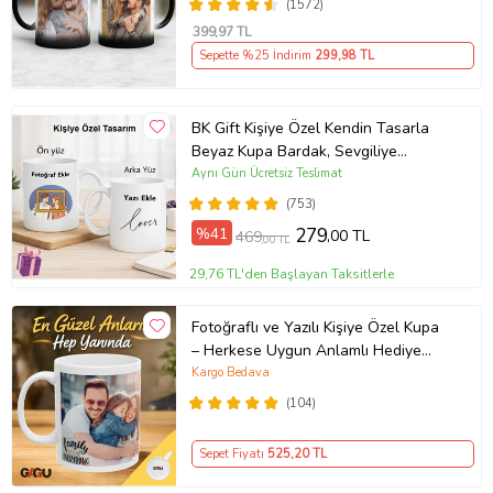
(1572)
Arkadaşa Resimli Günü Yıl Dönümü
399
,97 TL
Hediyesi
Sepette %25 İndirim
299
,98 TL
BK Gift Kişiye Özel Kendin Tasarla
Beyaz Kupa Bardak, Sevgiliye
Hediye, Arkadaşa Hediye, Doğum
Aynı Gün Ücretsiz Teslimat
Günü Hediyesi
(753)
%41
279
,00 TL
469
,00 TL
29,76 TL'den Başlayan Taksitlerle
Fotoğraflı ve Yazılı Kişiye Özel Kupa
– Herkese Uygun Anlamlı Hediye
Porselen Baskılı Kupa (Beyaz)
Kargo Bedava
(104)
Sepet Fiyatı
525
,20 TL