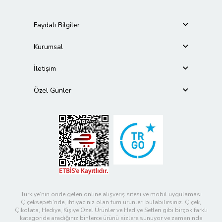
Faydalı Bilgiler
Kurumsal
İletişim
Özel Günler
Türkiye’nin önde gelen online alışveriş sitesi ve mobil uygulaması
Çiçeksepeti’nde, ihtiyacınız olan tüm ürünleri bulabilirsiniz. Çiçek,
Çikolata, Hediye, Kişiye Özel Ürünler ve Hediye Setleri gibi birçok farklı
kategoride aradığınız binlerce ürünü sizlere sunuyor ve zamanında