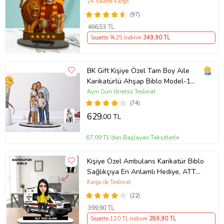
24 Saatte Kargo
(97)
466
,53 TL
Sepette %25 İndirim
349
,90 TL
BK Gift Kişiye Özel Tam Boy Aile
Karikatürlü Ahşap Biblo Model-1
(Beyaz)
Aynı Gün Ücretsiz Teslimat
(74)
629
,00 TL
67,09 TL'den Başlayan Taksitlerle
Kişiye Özel Ambulans Karikatür Biblo
Sağlıkçıya En Anlamlı Hediye, ATT
teknisyeni hediyesi
Kargo ile Teslimat
(22)
399
,90 TL
Sepette 110 TL İndirim
289
,90 TL