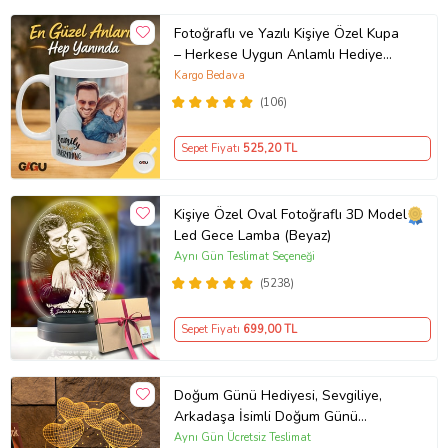
Fotoğraflı ve Yazılı Kişiye Özel Kupa
– Herkese Uygun Anlamlı Hediye
Porselen Baskılı Kupa (Beyaz)
Kargo Bedava
(106)
Sepet Fiyatı
525
,20 TL
Kişiye Özel Oval Fotoğraflı 3D Model
Led Gece Lamba (Beyaz)
Aynı Gün Teslimat Seçeneği
(5238)
Sepet Fiyatı
699
,00 TL
Doğum Günü Hediyesi, Sevgiliye,
Arkadaşa İsimli Doğum Günü
Hediyesi, Kişiye Özel Balon Kalpler
Aynı Gün Ücretsiz Teslimat