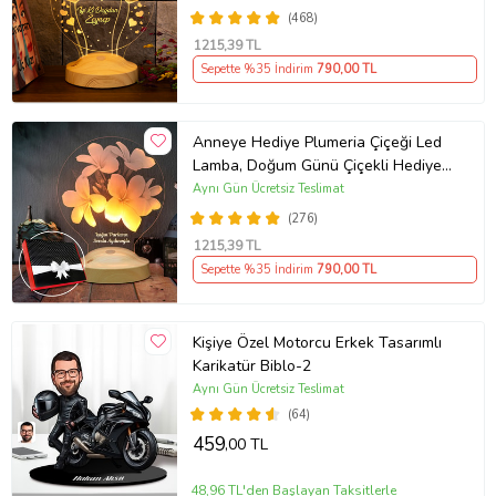
Kişiye Özel 3D Led Lamba
(468)
1215
,39 TL
Sepette %35 İndirim
790
,00 TL
Anneye Hediye Plumeria Çiçeği Led
Lamba, Doğum Günü Çiçekli Hediye,
Kişiye Özel İsimli Hediye
Aynı Gün Ücretsiz Teslimat
(276)
1215
,39 TL
Sepette %35 İndirim
790
,00 TL
Kişiye Özel Motorcu Erkek Tasarımlı
Karikatür Biblo-2
Aynı Gün Ücretsiz Teslimat
(64)
459
,00 TL
48,96 TL'den Başlayan Taksitlerle