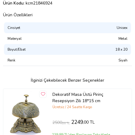
Ürün Kodu:
kcm21846924
Ürün Özellikleri
Cinsiyet
Unisex
Materyal
Metal
Boyut/Ebat
18 x 20
Renk
Siyah
İlginizi Çekebilecek Benzer Seçenekler
Dekoratif Masa Üstü Pirinç
Resepsiyon Zili 18*15 cm
Ücretsiz / 24 Saatte Kargo
2249
,00 TL
2500
,00 TL
239,89 TL'den Başlayan Taksitlerle