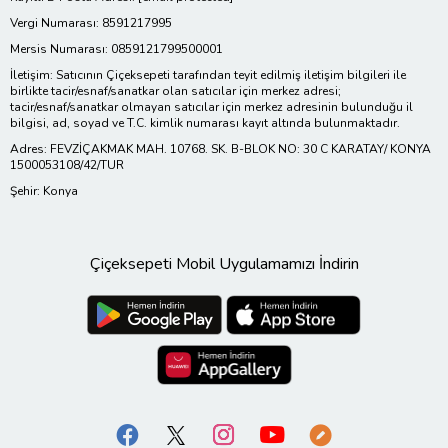
Vergi Numarası: 8591217995
Mersis Numarası: 0859121799500001
İletişim: Satıcının Çiçeksepeti tarafından teyit edilmiş iletişim bilgileri ile
birlikte tacir/esnaf/sanatkar olan satıcılar için merkez adresi;
tacir/esnaf/sanatkar olmayan satıcılar için merkez adresinin bulunduğu il
bilgisi, ad, soyad ve T.C. kimlik numarası kayıt altında bulunmaktadır.
Adres: FEVZİÇAKMAK MAH. 10768. SK. B-BLOK NO: 30 C KARATAY/ KONYA
1500053108/42/TUR
Şehir: Konya
Çiçeksepeti Mobil Uygulamamızı İndirin