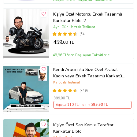
Kişiye Özel Motorcu Erkek Tasarımlı
Karikatür Biblo-2
Aynı Gün Ücretsiz Teslimat
(64)
459
,00 TL
48,96 TL'den Başlayan Taksitlerle
Kendi Aracınızla Size Özel Arabalı
Kadın veya Erkek Tasarımlı Karikatür
Biblo , Babalar Günü Hediyesi,
Kargo ile Teslimat
Erkeğe Hediye, Rent A Car Hediyesi
(749)
399
,90 TL
Sepette 110 TL İndirim
289
,90 TL
Kişiye Özel Sarı Kırmızı Taraftar
Karikatür Biblo