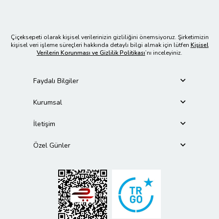
Çiçeksepeti olarak kişisel verilerinizin gizliliğini önemsiyoruz. Şirketimizin
kişisel veri işleme süreçleri hakkında detaylı bilgi almak için lütfen
Kişisel
Verilerin Korunması ve Gizlilik Politikası
’nı inceleyiniz.
Faydalı Bilgiler
Kurumsal
İletişim
Özel Günler