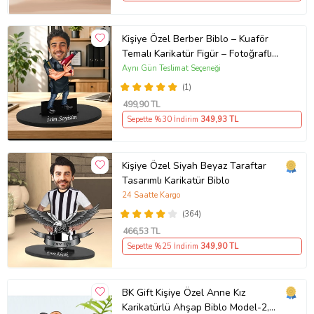
Kişiye Özel Berber Biblo – Kuaför
Temalı Karikatür Figür – Fotoğraflı
İsim Yazılı Hediye Saç Tasarım
Aynı Gün Teslimat Seçeneği
Uzmanına Hediye Karikatür Biblo -
(1)
Fön Makinesi ve Tarak Detaylı Erkek
499
,90 TL
Kuaförüne Özel Esprili Karikatür
Sepette %30 İndirim
349
,93 TL
Biblo
Kişiye Özel Siyah Beyaz Taraftar
Tasarımlı Karikatür Biblo
24 Saatte Kargo
(364)
466
,53 TL
Sepette %25 İndirim
349
,90 TL
BK Gift Kişiye Özel Anne Kız
Karikatürlü Ahşap Biblo Model-2,