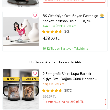
BK Gift Kişiye Özel Bayan Patroniçe
Karikatür Ahşap Biblo - 1 (Çok
Renkli)
Aynı Gün Ücretsiz Teslimat
(108)
439
,00 TL
46,82 TL'den Başlayan Taksitlerle
Bu Ürünü Alanlar Bunları da Aldı
2 Fotoğraflı Sihirli Kupa Bardak
Kişiye Özel Doğum Günü Hediyesi
Sevgiliye Hediye Anneye Babaya
Kargo ile Teslimat
Ablaya Abiye Kız Erkek Kardeşe
(1572)
Arkadaşa Resimli Günü Yıl Dönümü
399
,97 TL
Hediyesi
Sepette %25 İndirim
299
,98 TL