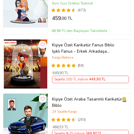
Anneye Hediye, Doğum Günü
Aynı Gün Ücretsiz Teslimat
Hediyesi (Beyaz)
(473)
459
,00 TL
48,96 TL'den Başlayan Taksitlerle
Kişiye Özel Karikatür Fanus Biblo
Işıklı Fanus - Erkek Arkadaşa
Taraftar Hediyesi
Kargo Bedava
(89)
649
,90 TL
Sepette 200 TL İndirim
449
,90 TL
Kişiye Özel Araba Tasarımlı Karikatür
Biblo
24 Saatte Kargo
(293)
466
,53 TL
Sepette %25 İndirim
349
,90 TL