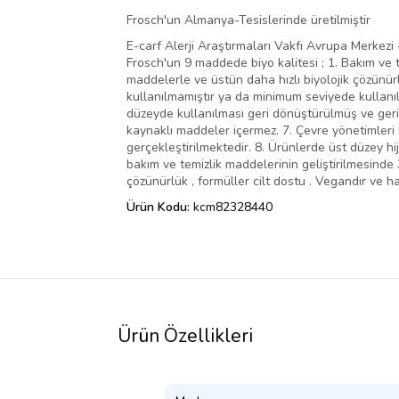
Frosch'un Almanya-Tesislerinde üretilmiştir
E-carf Alerji Araştırmaları Vakfı Avrupa Merkezi
Frosch'un 9 maddede biyo kalitesi ; 1. Bakım ve t
maddelerle ve üstün daha hızlı biyolojik çözünürl
kullanılmamıştır ya da minimum seviyede kullanılm
düzeyde kullanılması geri dönüştürülmüş ve geri
kaynaklı maddeler içermez. 7. Çevre yönetimleri E
gerçekleştirilmektedir. 8. Ürünlerde üst düzey hi
bakım ve temizlik maddelerinin geliştirilmesinde 
çözünürlük , formüller cilt dostu . Vegandır ve 
Ürün Kodu:
kcm82328440
Ürün Özellikleri