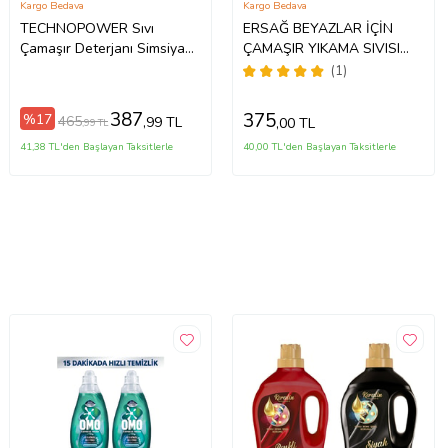
Kargo Bedava
Kargo Bedava
TECHNOPOWER Sıvı
ERSAĞ BEYAZLAR İÇİN
Çamaşır Deterjanı Simsiyah
ÇAMAŞIR YIKAMA SIVISI
2.7 lt 1 Adet
1000 ML
(1)
387
375
%17
465
,99 TL
,00 TL
,99 TL
41,38 TL'den Başlayan Taksitlerle
40,00 TL'den Başlayan Taksitlerle