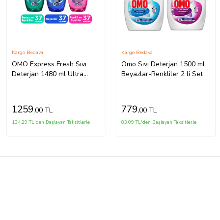
Kargo Bedava
Kargo Bedava
OMO Express Fresh Sıvı
Omo Sıvı Deterjan 1500 ml
Deterjan 1480 ml Ultra
Beyazlar-Renkliler 2 li Set
Beyaz X1 Renkli Ve Siyahlar
X1 Kötü Koku Karşıtı X1
1259
779
,00 TL
,00 TL
134,29 TL'den Başlayan Taksitlerle
83,09 TL'den Başlayan Taksitlerle