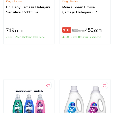
Kargo Bedava
Kargo Bedava
Uni Baby Camasır Deterjanı
Mom's Green Bitkisel
Sensitive 1500ml ve
Çamaşır Deterjanı KIR
Yumusatıcı 1500ml
ÇİÇEKLERİ 40 Yıkama
450
719
%10
500
,00 TL
,00 TL
,00 TL
76,69 TL'den Başlayan Taksitlerle
48,00 TL'den Başlayan Taksitlerle