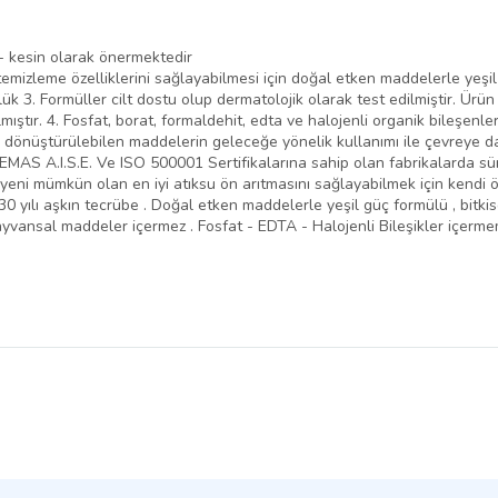
 - kesin olarak önermektedir
emizleme özelliklerini sağlayabilmesi için doğal etken maddelerle yeşil 
ük 3. Formüller cilt dostu olup dermatolojik olarak test edilmiştir. Ürün
ıştır. 4. Fosfat, borat, formaldehit, edta ve halojenli organik bileşenl
 dönüştürülebilen maddelerin geleceğe yönelik kullanımı ile çevreye da
MAS A.I.S.E. Ve ISO 500001 Sertifikalarına sahip olan fabrikalarda sürüd
jyeni mümkün olan en iyi atıksu ön arıtmasını sağlayabilmek için kendi ö
30 yılı aşkın tecrübe . Doğal etken maddelerle yeşil güç formülü , bitki
hayvansal maddeler içermez . Fosfat - EDTA - Halojenli Bileşikler içerme