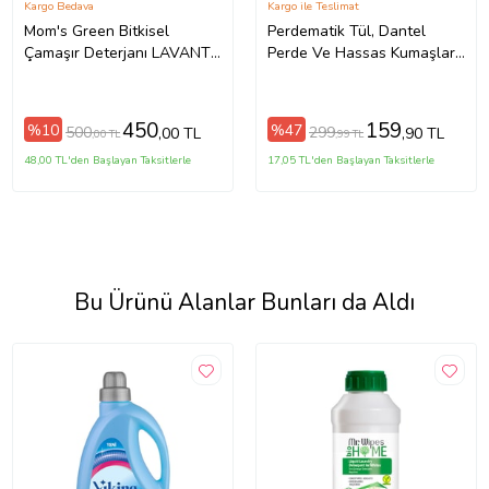
Kargo Bedava
Kargo ile Teslimat
Mom's Green Bitkisel
Perdematik Tül, Dantel
Çamaşır Deterjanı LAVANTA
Perde Ve Hassas Kumaşlar
40 Yıkama
Için Sıvı Vegan %100 Yerli
Çamaşır Deterjanı 1200 ml
450
159
%10
%47
500
299
,00 TL
,90 TL
,00 TL
,99 TL
48,00 TL'den Başlayan Taksitlerle
17,05 TL'den Başlayan Taksitlerle
Bu Ürünü Alanlar Bunları da Aldı