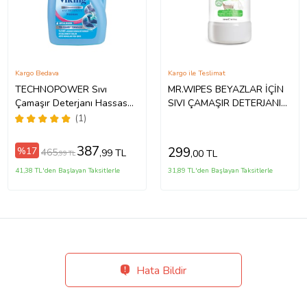
Kargo Bedava
Kargo ile Teslimat
TECHNOPOWER Sıvı
MR.WIPES BEYAZLAR İÇİN
Çamaşır Deterjanı Hassas
SIVI ÇAMAŞIR DETERJANI
2.7 lt 1 Adet
500 ML
(1)
387
299
%17
465
,99 TL
,00 TL
,99 TL
41,38 TL'den Başlayan Taksitlerle
31,89 TL'den Başlayan Taksitlerle
Hata Bildir