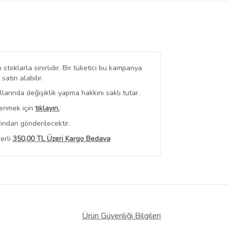
stoklarla sınırlıdır. Bir tüketici bu kampanya
tın alabilir.
arında değişiklik yapma hakkını saklı tutar.
renmek için
tıklayın.
ından gönderilecektir.
erli
350,00 TL Üzeri Kargo Bedava
 Görüntüle
iyat bilgileri, satıcı tarafından
Ürün Güvenliği Bilgileri