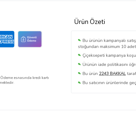
Ürün Özeti
Bu ürünün kampanyalı satışı 
stoğundan maksimum 10 adet sa
Çiçeksepeti kampanya koşull
Ürünün iade politikasını öğ
Bu ürün
2243 BAKKAL
taraf
. Ödeme esnasında kredi kartı
Bu satıcının ürünlerinde geç
mektedir.
Bu Satıcının
Tüm Ürünlerini
Ürün sayfasında gördüğünüz f
belirlenmektedir.