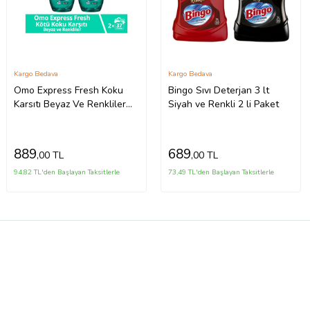
Kargo Bedava
Kargo Bedava
Omo Express Fresh Koku
Bingo Sıvı Deterjan 3 lt
Karsıtı Beyaz Ve Renkliler
Siyah ve Renkli 2 li Paket
Sıvı Camasır Deterjanı 1480
ml X2
889
689
,00 TL
,00 TL
94,82 TL'den Başlayan Taksitlerle
73,49 TL'den Başlayan Taksitlerle