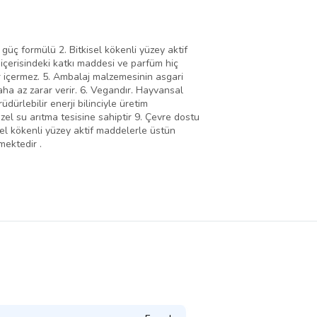
güç formülü 2. Bitkisel kökenli yüzey aktif
 içerisindeki katkı maddesi ve parfüm hiç
er içermez. 5. Ambalaj malzemesinin asgari
ha az zarar verir. 6. Vegandır. Hayvansal
ürlebilir enerji bilinciyle üretim
zel su arıtma tesisine sahiptir 9. Çevre dostu
sel kökenli yüzey aktif maddelerle üstün
mektedir .