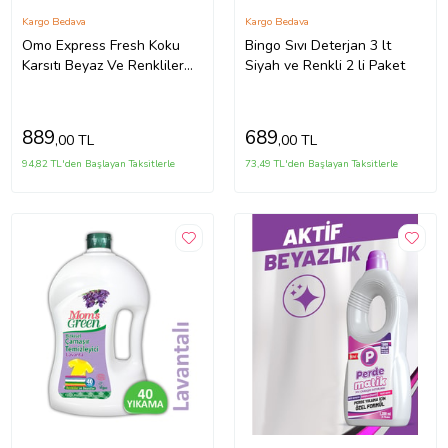
Kargo Bedava
Kargo Bedava
Omo Express Fresh Koku
Bingo Sıvı Deterjan 3 lt
Karsıtı Beyaz Ve Renkliler
Siyah ve Renkli 2 li Paket
Sıvı Camasır Deterjanı 1480
ml X2
889
689
,00 TL
,00 TL
94,82 TL'den Başlayan Taksitlerle
73,49 TL'den Başlayan Taksitlerle