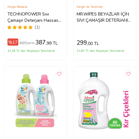
Kargo Bedava
Kargo ile Teslimat
TECHNOPOWER Sıvı
MR.WIPES BEYAZLAR İÇİN
Çamaşır Deterjanı Hassas
SIVI ÇAMAŞIR DETERJANI
2.7 lt 1 Adet
500 ML
(1)
387
299
%17
465
,99 TL
,00 TL
,99 TL
41,38 TL'den Başlayan Taksitlerle
31,89 TL'den Başlayan Taksitlerle