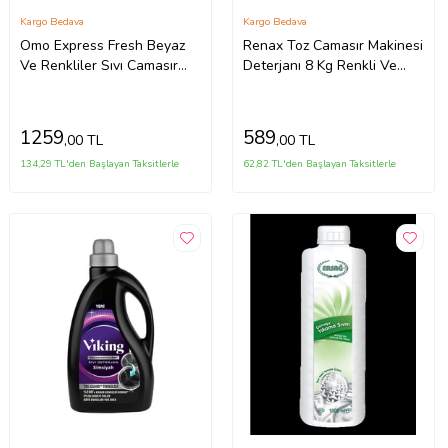
Kargo Bedava
Kargo Bedava
Omo Express Fresh Beyaz
Renax Toz Camasır Makinesi
Ve Renkliler Sıvı Camasır
Deterjanı 8 Kg Renkli Ve
Deterjanı 1480 ml X3
Beyazlar
1259
589
,00 TL
,00 TL
134,29 TL'den Başlayan Taksitlerle
62,82 TL'den Başlayan Taksitlerle