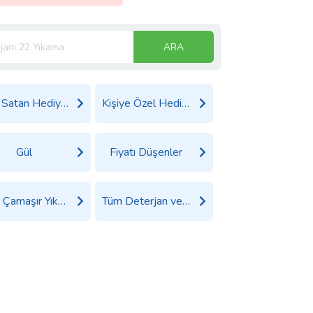
ARA
Çok Satan Hediyeler
Kişiye Özel Hediyeler
Gül
Fiyatı Düşenler
Tüm Çamaşır Yıkama Ürünleri Ürünleri
Tüm Deterjan ve Temizlik Ürünleri Ürünleri