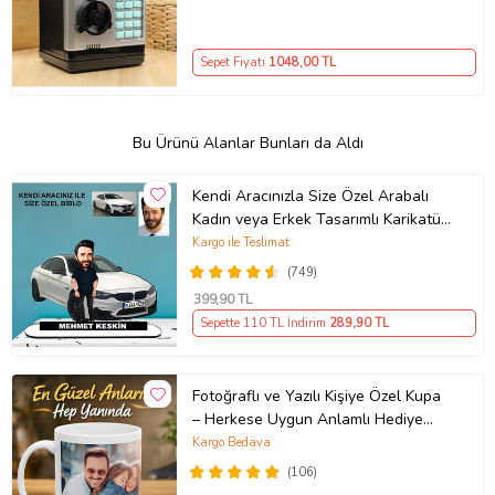
Sepet Fiyatı
1048
,00 TL
Bu Ürünü Alanlar Bunları da Aldı
Kendi Aracınızla Size Özel Arabalı
Kadın veya Erkek Tasarımlı Karikatür
Biblo , Babalar Günü Hediyesi,
Kargo ile Teslimat
Erkeğe Hediye, Rent A Car Hediyesi
(749)
399
,90 TL
Sepette 110 TL İndirim
289
,90 TL
Fotoğraflı ve Yazılı Kişiye Özel Kupa
– Herkese Uygun Anlamlı Hediye
Porselen Baskılı Kupa (Beyaz)
Kargo Bedava
(106)