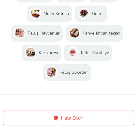
Müzik Kutusu
Güller
Peluş Hayvanlar
Kahve fincan takımı
Kar küresi
Kek - Kurabiye
Peluş Buketler
Hata Bildir