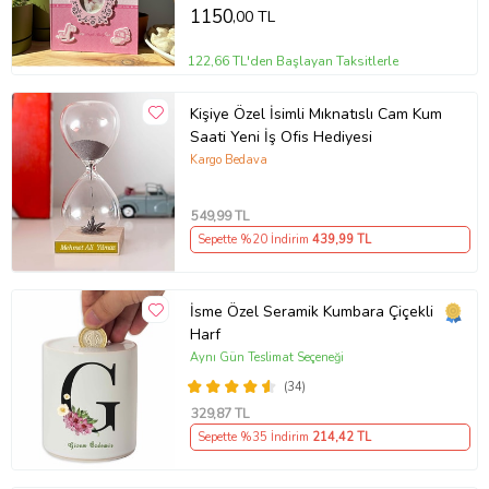
Para biriktirmeye teşvik eder
1150
,00 TL
Çocuk odaları için dekoratif ve işlevsel
122,66 TL'den Başlayan Taksitlerle
Doğum günlerinde, bayramlarda ya da karne hediyesi olarak
mükemmel bir seçenek!
Kişiye Özel İsimli Mıknatıslı Cam Kum
Ürün Kodu:
kcm19319624
Saati Yeni İş Ofis Hediyesi
Kargo Bedava
549
,99 TL
Sepette %20 İndirim
439
,99 TL
İsme Özel Seramik Kumbara Çiçekli
Harf
Aynı Gün Teslimat Seçeneği
(34)
329
,87 TL
Sepette %35 İndirim
214
,42 TL