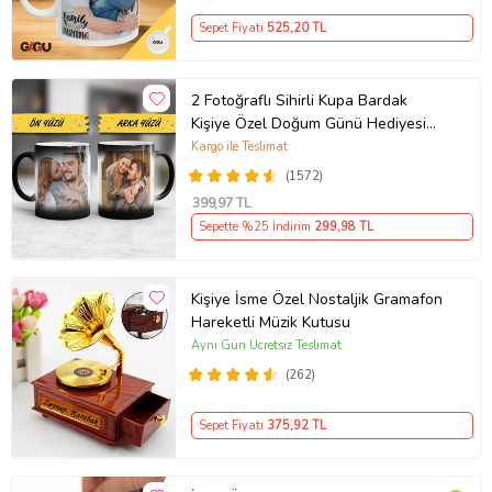
Sepet Fiyatı
525
,20 TL
2 Fotoğraflı Sihirli Kupa Bardak
Kişiye Özel Doğum Günü Hediyesi
Sevgiliye Hediye Anneye Babaya
Kargo ile Teslimat
Ablaya Abiye Kız Erkek Kardeşe
(1572)
Arkadaşa Resimli Günü Yıl Dönümü
399
,97 TL
Hediyesi
Sepette %25 İndirim
299
,98 TL
Kişiye İsme Özel Nostaljik Gramafon
Hareketli Müzik Kutusu
Aynı Gün Ücretsiz Teslimat
(262)
Sepet Fiyatı
375
,92 TL