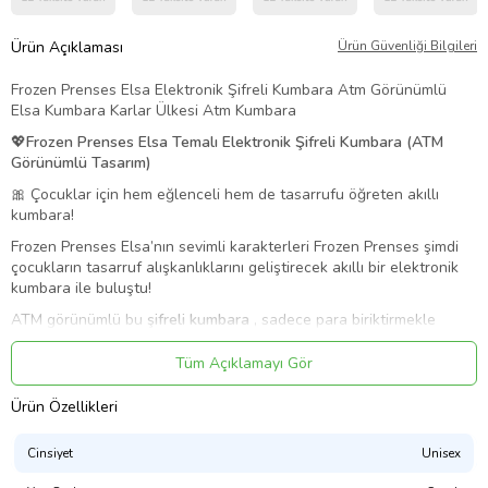
Ürün Açıklaması
Ürün Güvenliği Bilgileri
Frozen Prenses Elsa Elektronik Şifreli Kumbara Atm Görünümlü
Elsa Kumbara Karlar Ülkesi Atm Kumbara
💖
Frozen Prenses Elsa
Temalı Elektronik Şifreli Kumbara (ATM
Görünümlü Tasarım)
🎀 Çocuklar için hem eğlenceli hem de tasarrufu öğreten akıllı
kumbara!
Frozen Prenses Elsa’nın sevimli karakterleri Frozen Prenses şimdi
çocukların tasarruf alışkanlıklarını geliştirecek akıllı bir elektronik
kumbara ile buluştu!
ATM görünümlü bu
şifreli kumbara
, sadece para biriktirmekle
kalmaz; aynı zamanda çocuklara güvenli para saklamayı, şifre
korumayı ve tasarruf bilincini öğretir.
Tüm Açıklamayı Gör
✨
Öne Çıkan Özellikler:
Ürün Özellikleri
✅
Frozen Prenses Elsa
Tasarım:
Frozen Prenses Elsa karakterli
sevimli dış görünüm
Cinsiyet
Unisex
✅
Elektronik Şifre Sistemi:
Kişisel şifre belirlenebilir; çocuklara