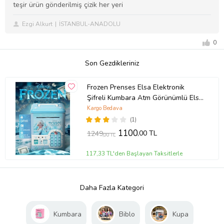
teşir ürün gönderilmiş çizik her yeri
Ezgi Alkurt
İSTANBUL-ANADOLU
0
Son Gezdikleriniz
Frozen Prenses Elsa Elektronik
Şifreli Kumbara Atm Görünümlü Elsa
Kumbara Karlar Ülkesi Atm Kumbara
Kargo Bedava
(Mavi)
(1)
1100
,00 TL
1249
,00 TL
117,33 TL'den Başlayan Taksitlerle
Daha Fazla Kategori
Kumbara
Biblo
Kupa