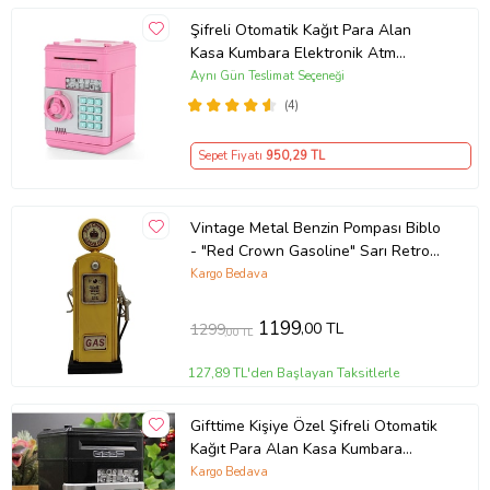
Şifreli Otomatik Kağıt Para Alan
Kasa Kumbara Elektronik Atm
(Pembe)
Aynı Gün Teslimat Seçeneği
(4)
Sepet Fiyatı
950
,29 TL
Vintage Metal Benzin Pompası Biblo
- "Red Crown Gasoline" Sarı Retro
Dekoratif Kumbara
Kargo Bedava
1199
,00 TL
1299
,00 TL
127,89 TL'den Başlayan Taksitlerle
Gifttime Kişiye Özel Şifreli Otomatik
Kağıt Para Alan Kasa Kumbara
(Siyah)
Kargo Bedava