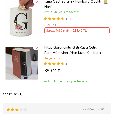
İsme Özel Seramik Kumbara Çiçekli
Harf
Aynı Gün Teslimat Seçeneği
(34)
329
,87 TL
Sepette %35 İndirim
214
,42 TL
Kitap Görünümlü Gizli Kasa Çelik
Para Mücevher Altın Kutu Kumbara
(Bordo)
Kargo Bedava
(9)
399
,90 TL
42,65 TL'den Başlayan Taksitlerle
Yorumlar (1)
29 Ağustos 2025