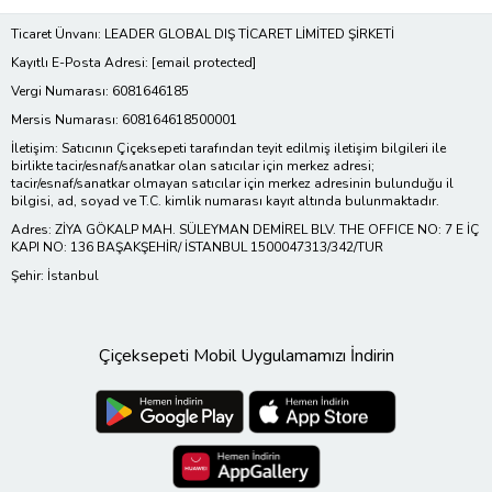
Ticaret Ünvanı: LEADER GLOBAL DIŞ TİCARET LİMİTED ŞİRKETİ
Kayıtlı E-Posta Adresi:
[email protected]
Vergi Numarası: 6081646185
Mersis Numarası: 608164618500001
İletişim: Satıcının Çiçeksepeti tarafından teyit edilmiş iletişim bilgileri ile
birlikte tacir/esnaf/sanatkar olan satıcılar için merkez adresi;
tacir/esnaf/sanatkar olmayan satıcılar için merkez adresinin bulunduğu il
bilgisi, ad, soyad ve T.C. kimlik numarası kayıt altında bulunmaktadır.
Adres: ZİYA GÖKALP MAH. SÜLEYMAN DEMİREL BLV. THE OFFICE NO: 7 E İÇ
KAPI NO: 136 BAŞAKŞEHİR/ İSTANBUL 1500047313/342/TUR
Şehir: İstanbul
Çiçeksepeti Mobil Uygulamamızı İndirin