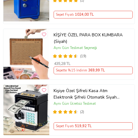
(1)
Sepet Fiyatı
1024
,00 TL
KİŞİYE ÖZEL PARA BOX KUMBARA
(Siyah)
Aynı Gün Teslimat Seçeneği
(19)
435
,28 TL
Sepette %15 İndirim
369
,99 TL
Kişiye Özel Şifreli Kasa Atm
Elektronik Şifreli Otomatik Siyah
Kumbara
Aynı Gün Ücretsiz Teslimat
(2)
Sepet Fiyatı
519
,92 TL