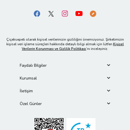
Çiçeksepeti olarak kişisel verilerinizin gizliliğini önemsiyoruz. Şirketimizin
kişisel veri işleme süreçleri hakkında detaylı bilgi almak için lütfen
Kişisel
Verilerin Korunması ve Gizlilik Politikası
’nı inceleyiniz.
Faydalı Bilgiler
Kurumsal
İletişim
Özel Günler