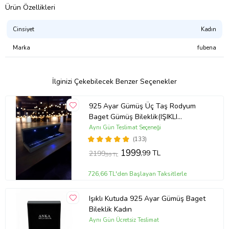
Ürün Özellikleri
Cinsiyet
Kadın
Marka
fubena
İlginizi Çekebilecek Benzer Seçenekler
925 Ayar Gümüş Üç Taş Rodyum
Baget Gümüş Bileklik(IŞIKLI
KUTULU)
Aynı Gün Teslimat Seçeneği
(133)
1999
,99 TL
2199
,99 TL
726,66 TL'den Başlayan Taksitlerle
Işıklı Kutuda 925 Ayar Gümüş Baget
Bileklik Kadın
Aynı Gün Ücretsiz Teslimat