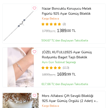
Nazar Boncuklu Koruyucu Melek
Figürlü 925 Ayar Gümüş Bileklik
Kargo Bedava
(2)
1389
,00 TL
1789
,00 TL
504,67 TL'den Başlayan Taksitlerle
(ÖZEL KUTULU)925 Ayar Gümüş
Rodyumlu Baget Taşlı Bileklik
Aynı Gün Teslimat Seçeneği
(113)
1699
,99 TL
1899
,99 TL
617,66 TL'den Başlayan Taksitlerle
Mors Alfabesi Çift Sevgili Bilekliği
925 Ayar Gümüş Örgülü (2 Adet) +
1 Adet Hediye Bileklik
Kargo Bedava