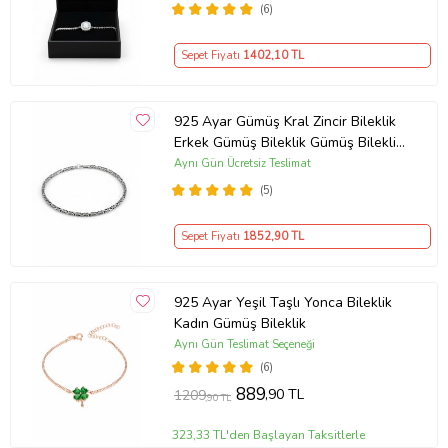
(6)
Sepet Fiyatı
1402
,10 TL
925 Ayar Gümüş Kral Zincir Bileklik
Erkek Gümüş Bileklik Gümüş Bileklik
(Çok Renkli)
Aynı Gün Ücretsiz Teslimat
(5)
Sepet Fiyatı
1852
,90 TL
925 Ayar Yeşil Taşlı Yonca Bileklik
Kadın Gümüş Bileklik
Aynı Gün Teslimat Seçeneği
(6)
889
,90 TL
1209
,90 TL
323,33 TL'den Başlayan Taksitlerle