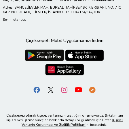
bilgisi, ad, soyad ve T.C. kimlik numarası kayıt altında bulunmaktadır.
Adres: BAHÇELİEVLER MAH. BURSALI TAHİRBEY SK. KIBRIS APT. NO: 7 İÇ
KAPI NO: 9 BAHÇELİEVLER/ İSTANBUL 1500047164/342/TUR
Şehir: İstanbul
Çiçeksepeti Mobil Uygulamamızı İndirin
Çiçeksepeti olarak kişisel verilerinizin gizliliğini önemsiyoruz. Şirketimizin
kişisel veri işleme süreçleri hakkında detaylı bilgi almak için lütfen
Kişisel
Verilerin Korunması ve Gizlilik Politikası
’nı inceleyiniz.