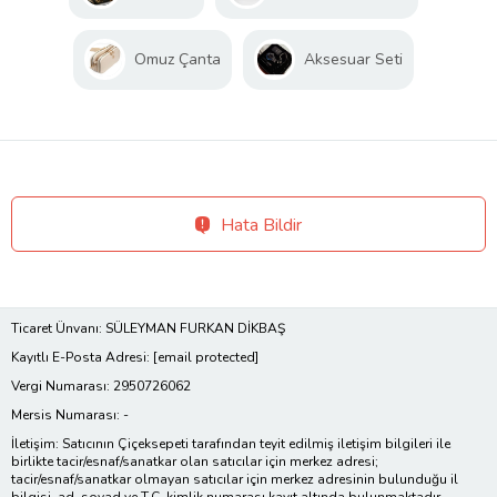
Omuz Çanta
Aksesuar Seti
Hata Bildir
Ticaret Ünvanı: SÜLEYMAN FURKAN DİKBAŞ
Kayıtlı E-Posta Adresi:
[email protected]
Vergi Numarası: 2950726062
Mersis Numarası: -
İletişim: Satıcının Çiçeksepeti tarafından teyit edilmiş iletişim bilgileri ile
birlikte tacir/esnaf/sanatkar olan satıcılar için merkez adresi;
tacir/esnaf/sanatkar olmayan satıcılar için merkez adresinin bulunduğu il