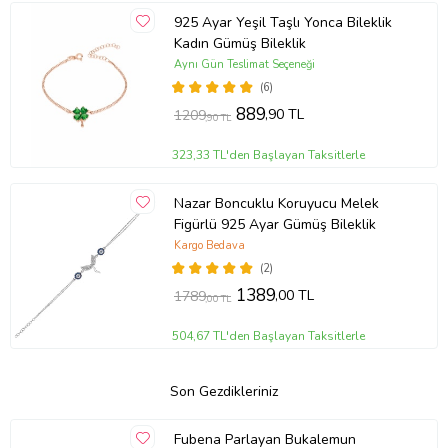
925 Ayar Yeşil Taşlı Yonca Bileklik
Kadın Gümüş Bileklik
Aynı Gün Teslimat Seçeneği
(6)
889
,90 TL
1209
,90 TL
323,33 TL'den Başlayan Taksitlerle
Nazar Boncuklu Koruyucu Melek
Figürlü 925 Ayar Gümüş Bileklik
Kargo Bedava
(2)
1389
,00 TL
1789
,00 TL
504,67 TL'den Başlayan Taksitlerle
Son Gezdikleriniz
Fubena Parlayan Bukalemun