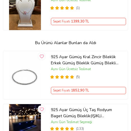
Aynı Gün Ücretsiz Teslimat
(1)
Sepet Fiyatı
1399
,30 TL
Bu Ürünü Alanlar Bunları da Aldı
925 Ayar Gümüş Kral Zincir Bileklik
Erkek Gümüş Bileklik Gümüş Bileklik
(Çok Renkli)
Aynı Gün Ücretsiz Teslimat
(5)
Sepet Fiyatı
1852
,90 TL
925 Ayar Gümüş Üç Taş Rodyum
Baget Gümüş Bileklik(IŞIKLI
KUTULU)
Aynı Gün Teslimat Seçeneği
(133)