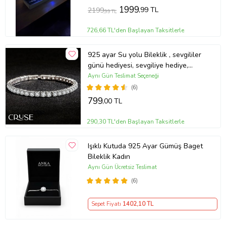
1999
,99 TL
2199
,99 TL
726,66 TL'den Başlayan Taksitlerle
925 ayar Su yolu Bileklik , sevgililer
günü hediyesi, sevgiliye hediye,
doğum günü hediyesi, yeni iş
Aynı Gün Teslimat Seçeneği
hediyesi, geçmiş olsun hediyesi, altın
(6)
kolye, kız arkadaş hediyesi, hediye
799
,00 TL
altın kolye
290,30 TL'den Başlayan Taksitlerle
Işıklı Kutuda 925 Ayar Gümüş Baget
Bileklik Kadın
Aynı Gün Ücretsiz Teslimat
(6)
Sepet Fiyatı
1402
,10 TL