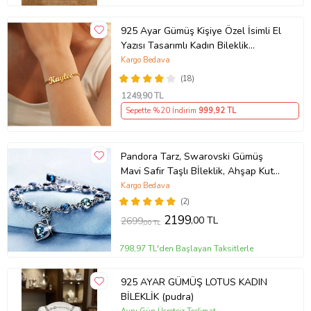
925 Ayar Gümüş Kişiye Özel İsimli El
Yazısı Tasarımlı Kadın Bileklik
So0063
Kargo Bedava
(18)
1249
,90 TL
Sepette %20 İndirim
999
,92 TL
Pandora Tarz, Swarovski Gümüş
Mavi Safir Taşlı Bİleklik, Ahşap Kutu
içerisinde
Kargo Bedava
(2)
2199
,00 TL
2699
,00 TL
798,97 TL'den Başlayan Taksitlerle
925 AYAR GÜMÜŞ LOTUS KADIN
BİLEKLİK (pudra)