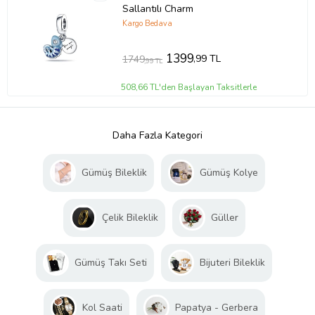
Sallantılı Charm
Kargo Bedava
1399
,99 TL
1749
,99 TL
508,66 TL'den Başlayan Taksitlerle
Daha Fazla Kategori
Gümüş Bileklik
Gümüş Kolye
Çelik Bileklik
Güller
Gümüş Takı Seti
Bijuteri Bileklik
Kol Saati
Papatya - Gerbera