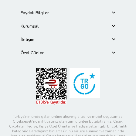
Faydalı Bilgiler
Kurumsal
İletişim
Özel Günler
Türkiye’nin önde gelen online alışveriş sitesi ve mobil uygulaması
Çiçeksepeti’nde, ihtiyacınız olan tüm ürünleri bulabilirsiniz. Çiçek,
Çikolata, Hediye, Kişiye Özel Ürünler ve Hediye Setleri gibi birçok farklı
kategoride aradığınız binlerce ürünü sizlere sunuyor ve zamanında