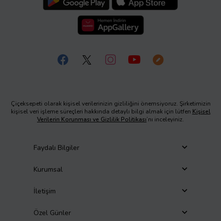
Çiçeksepeti olarak kişisel verilerinizin gizliliğini önemsiyoruz. Şirketimizin
kişisel veri işleme süreçleri hakkında detaylı bilgi almak için lütfen
Kişisel
Verilerin Korunması ve Gizlilik Politikası
’nı inceleyiniz.
Faydalı Bilgiler
Kurumsal
İletişim
Özel Günler