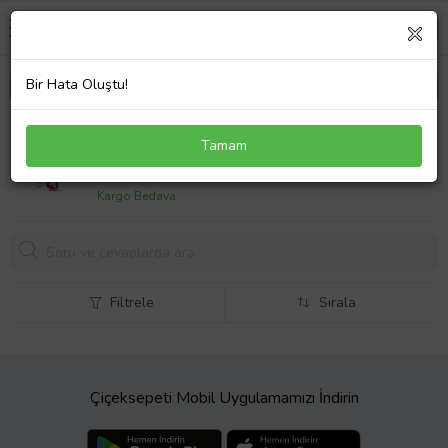
Bir Hata Oluştu!
Fubena Sol Anahtarı ve Gitar Sallantılı Charm
Tamam
599,
99 TL
Kargo Bedava
Filtrele
Sırala
Çiçeksepeti Mobil Uygulamamızı İndirin