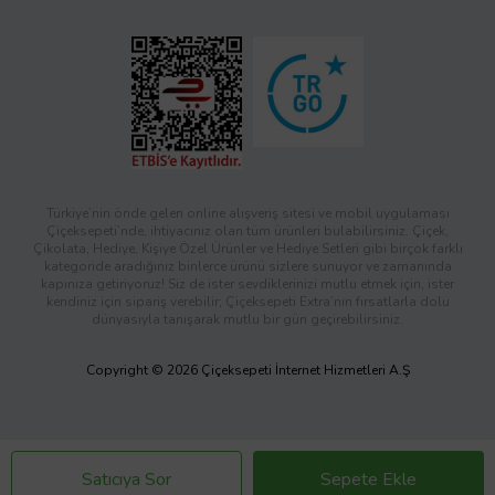
Türkiye’nin önde gelen online alışveriş sitesi ve mobil uygulaması
Çiçeksepeti’nde, ihtiyacınız olan tüm ürünleri bulabilirsiniz. Çiçek,
Çikolata, Hediye, Kişiye Özel Ürünler ve Hediye Setleri gibi birçok farklı
kategoride aradığınız binlerce ürünü sizlere sunuyor ve zamanında
kapınıza getiriyoruz! Siz de ister sevdiklerinizi mutlu etmek için, ister
kendiniz için sipariş verebilir; Çiçeksepeti Extra’nın fırsatlarla dolu
dünyasıyla tanışarak mutlu bir gün geçirebilirsiniz.
Copyright © 2026 Çiçeksepeti İnternet Hizmetleri A.Ş
Satıcıya Sor
Sepete Ekle