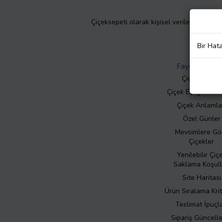
Çiçeksepeti olarak kişisel verilerinizin giz
Bir Hat
Faydalı Bilgil
Çiçek Bakımı
Çiçek Eşliğinde N
Çiçek Anlamla
Özel Günler
Mevsimlere Gö
Çiçekler
Yenilebilir Çiç
Saklama Koşull
Site Haritası
Ürün Sıralama Krit
Teslimat İpuçla
Sipariş Güncell