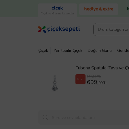
Çiçek ve Gurme Lezzetler
Çiçek
Yenilebilir Çiçek
Doğum Günü
Gönde
Fubena Spatula, Tava ve Çır
874,99 TL
%20
699,
99 TL