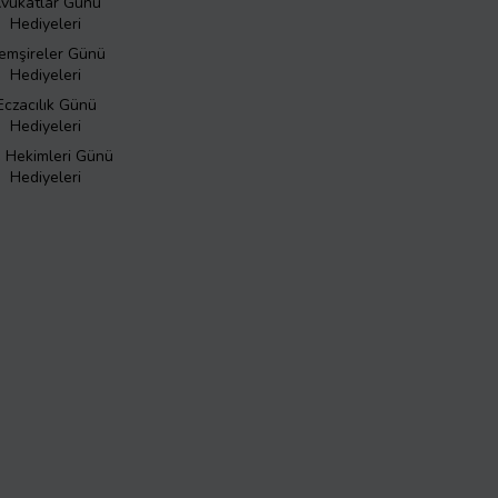
vukatlar Günü
Hediyeleri
emşireler Günü
Hediyeleri
Eczacılık Günü
Hediyeleri
ş Hekimleri Günü
Hediyeleri