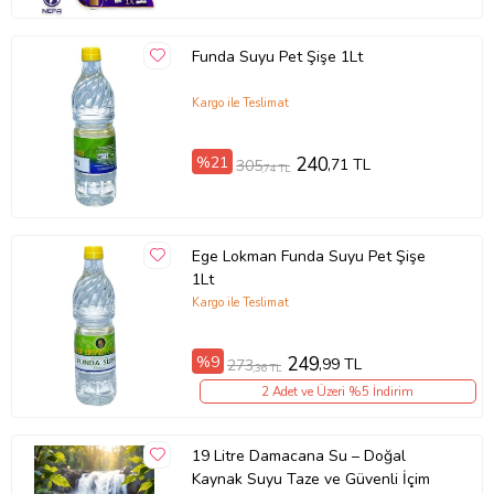
Funda Suyu Pet Şişe 1Lt
Kargo ile Teslimat
%21
240
,71 TL
305
,74 TL
Ege Lokman Funda Suyu Pet Şişe
1Lt
Kargo ile Teslimat
%9
249
,99 TL
273
,36 TL
2 Adet ve Üzeri %5 İndirim
19 Litre Damacana Su – Doğal
Kaynak Suyu Taze ve Güvenli İçim