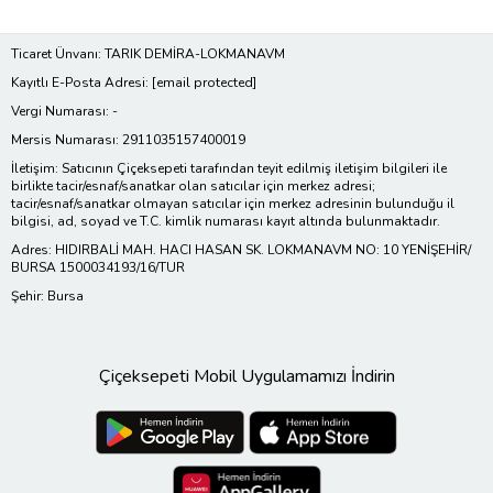
Ticaret Ünvanı: TARIK DEMİRA-LOKMANAVM
Kayıtlı E-Posta Adresi:
[email protected]
Vergi Numarası: -
Mersis Numarası: 2911035157400019
İletişim: Satıcının Çiçeksepeti tarafından teyit edilmiş iletişim bilgileri ile
birlikte tacir/esnaf/sanatkar olan satıcılar için merkez adresi;
tacir/esnaf/sanatkar olmayan satıcılar için merkez adresinin bulunduğu il
bilgisi, ad, soyad ve T.C. kimlik numarası kayıt altında bulunmaktadır.
Adres: HIDIRBALİ MAH. HACI HASAN SK. LOKMANAVM NO: 10 YENİŞEHİR/
BURSA 1500034193/16/TUR
Şehir: Bursa
Çiçeksepeti Mobil Uygulamamızı İndirin