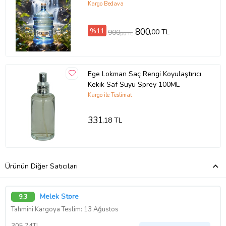
Kargo Bedava
%11
800
,00 TL
900
,00 TL
Ege Lokman Saç Rengi Koyulaştırıcı
Kekik Saf Suyu Sprey 100ML
Kargo ile Teslimat
331
,18 TL
Ürünün Diğer Satıcıları
Melek Store
9,3
Tahmini Kargoya Teslim: 13 Ağustos
305,74TL