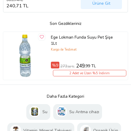
Ürüne Git
240,71 TL
Son Gezdikleriniz
Ege Lokman Funda Suyu Pet Şişe
1Lt
Kargo ile Teslimat
%9
249
,99 TL
273
,36 TL
2 Adet ve Üzeri %5 İndirim
Daha Fazla Kategori
Su
Su Arıtma cihazı
Vitamin, Mineral Takviyesi
Organik Ürün