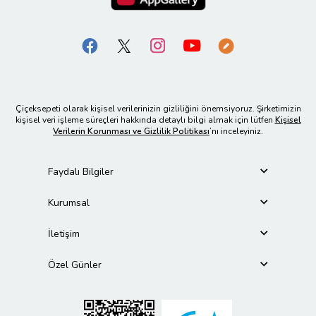
Çiçeksepeti olarak kişisel verilerinizin gizliliğini önemsiyoruz. Şirketimizin
kişisel veri işleme süreçleri hakkında detaylı bilgi almak için lütfen
Kişisel
Verilerin Korunması ve Gizlilik Politikası
’nı inceleyiniz.
Faydalı Bilgiler
Kurumsal
İletişim
Özel Günler