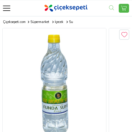
Çiçeksepeti.com
Süpermarket
İçecek
Su