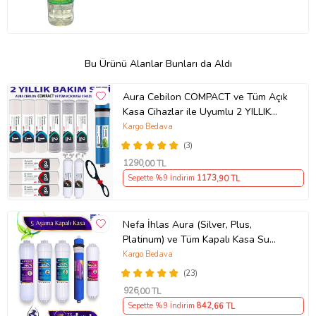
Bu Ürünü Alanlar Bunları da Aldı
Aura Cebilon COMPACT ve Tüm Açık
Kasa Cihazlar ile Uyumlu 2 YILLIK
Filtre Seti
Kargo Bedava
(3)
1290
,00 TL
Sepette %9 İndirim
1173
,90 TL
Nefa İhlas Aura (Silver, Plus,
Platinum) ve Tüm Kapalı Kasa Su
Arıtma 5'li Filtre Seti, 80 GPD
Kargo Bedava
Membran
(23)
926
,00 TL
Sepette %9 İndirim
842
,66 TL