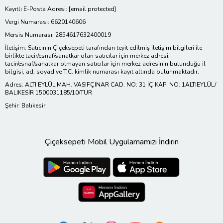
Kayıtlı E-Posta Adresi:
[email protected]
Vergi Numarası: 6620140606
Mersis Numarası: 2854617632400019
İletişim: Satıcının Çiçeksepeti tarafından teyit edilmiş iletişim bilgileri ile
birlikte tacir/esnaf/sanatkar olan satıcılar için merkez adresi;
tacir/esnaf/sanatkar olmayan satıcılar için merkez adresinin bulunduğu il
bilgisi, ad, soyad ve T.C. kimlik numarası kayıt altında bulunmaktadır.
Adres: ALTI EYLÜL MAH. VASIFÇINAR CAD. NO: 31 İÇ KAPI NO: 1ALTIEYLÜL/
BALIKESİR 1500031185/10/TUR
Şehir: Balıkesir
Çiçeksepeti Mobil Uygulamamızı İndirin