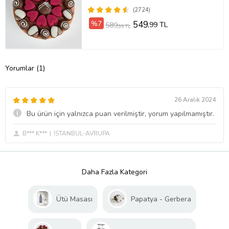
(2724)
%7
549
,99 TL
589
,99 TL
Yorumlar (1)
26 Aralık 2024
Bu ürün için yalnızca puan verilmiştir, yorum yapılmamıştır.
B*** K***
İSTANBUL-AVRUPA
Daha Fazla Kategori
Ütü Masası
Papatya - Gerbera