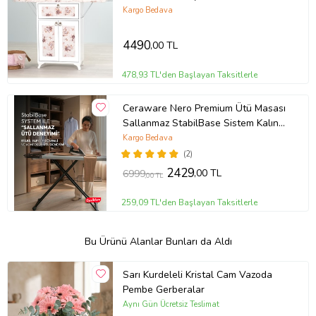
Kahverengi Çiçek Desenli (Beyaz -
Kargo Bedava
Kahverengi)
4490
,00 TL
478,93 TL'den Başlayan Taksitlerle
Ceraware Nero Premium Ütü Masası
Sallanmaz StabilBase Sistem Kalın
Boru Büyük Boy Profesyonel Ütü
Kargo Bedava
Deneyimi
(2)
2429
,00 TL
6999
,00 TL
259,09 TL'den Başlayan Taksitlerle
Bu Ürünü Alanlar Bunları da Aldı
Sarı Kurdeleli Kristal Cam Vazoda
Pembe Gerberalar
Aynı Gün Ücretsiz Teslimat