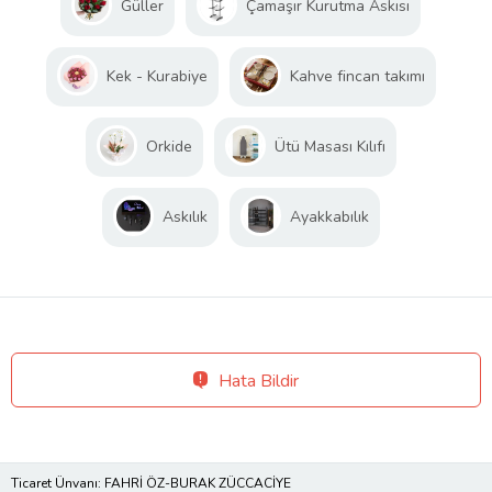
Güller
Çamaşır Kurutma Askısı
Kek - Kurabiye
Kahve fincan takımı
Orkide
Ütü Masası Kılıfı
Askılık
Ayakkabılık
Hata Bildir
Ticaret Ünvanı: FAHRİ ÖZ-BURAK ZÜCCACİYE