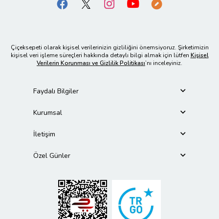
Çiçeksepeti olarak kişisel verilerinizin gizliliğini önemsiyoruz. Şirketimizin
kişisel veri işleme süreçleri hakkında detaylı bilgi almak için lütfen
Kişisel
Verilerin Korunması ve Gizlilik Politikası
’nı inceleyiniz.
Faydalı Bilgiler
Kurumsal
İletişim
Özel Günler