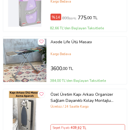
Kargo Bedava
%14
775
,00 TL
899
,00 TL
82,66 TL'den Başlayan Taksitlerle
Axode Life Ütü Masası
Kargo Bedava
3600
,00 TL
384,00 TL'den Başlayan Taksitlerle
Özel Üretim Kapı Arkası Organizer
Sağlam Dayanıklı Kolay Montajlu
Sprey Ütü Masası Asma Aparatı
Ücretsiz / 24 Saatte Kargo
Sepet Fiyatı
409
,92 TL