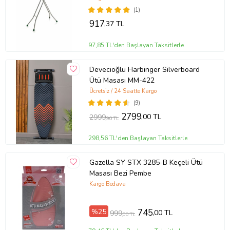
(1)
917
,37 TL
97,85 TL'den Başlayan Taksitlerle
Devecioğlu Harbinger Silverboard
Ütü Masası MM-422
Ücretsiz / 24 Saatte Kargo
(9)
2799
,00 TL
2999
,90 TL
298,56 TL'den Başlayan Taksitlerle
Gazella SY STX 3285-B Keçeli Ütü
Masası Bezi Pembe
Kargo Bedava
%25
745
,00 TL
999
,00 TL