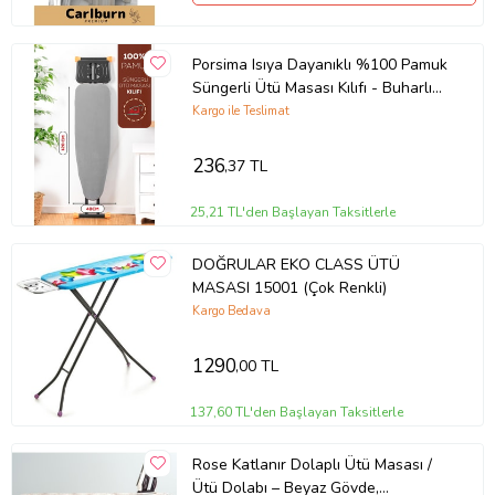
Porsima Isıya Dayanıklı %100 Pamuk
Süngerli Ütü Masası Kılıfı - Buharlı
Ütüleme Uyumlu 120x40cm
Kargo ile Teslimat
236
,37 TL
25,21 TL'den Başlayan Taksitlerle
DOĞRULAR EKO CLASS ÜTÜ
MASASI 15001 (Çok Renkli)
Kargo Bedava
1290
,00 TL
137,60 TL'den Başlayan Taksitlerle
Rose Katlanır Dolaplı Ütü Masası /
Ütü Dolabı – Beyaz Gövde,