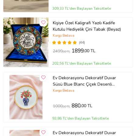
309,33 TL'den Başlayan Taksitlerle
Kişiye Özel Kaligrafi Yazılı Kadife
Kutulu Hediyelik Çini Tabak (Beyaz)
Kargo Bedava
(44)
1899
,00 TL
2499
,00 TL
202,56 TL'den Başlayan Taksitlerle
Ev Dekorasyonu Dekoratif Duvar
Süsü Blue Blanc Çiçek Desenli
Duvar Tabağı Vazo Biblo Tablo
Kargo Bedava
Hediyelik
880
,00 TL
1000
,00 TL
93,86 TL'den Başlayan Taksitlerle
Ev Dekorasyonu Dekoratif Duvar