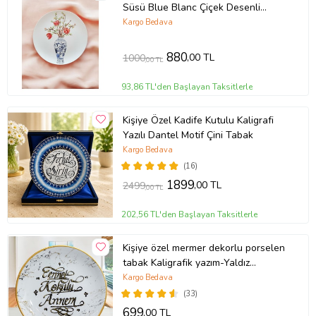
Süsü Blue Blanc Çiçek Desenli
Duvar Tabağı Vazo Biblo Tablo
Kargo Bedava
Hediyelik
880
,00 TL
1000
,00 TL
93,86 TL'den Başlayan Taksitlerle
Kişiye Özel Kadife Kutulu Kaligrafi
Yazılı Dantel Motif Çini Tabak
Kargo Bedava
(16)
1899
,00 TL
2499
,00 TL
202,56 TL'den Başlayan Taksitlerle
Kişiye özel mermer dekorlu porselen
tabak Kaligrafik yazım-Yaldız
Seçenekli (Gold)
Kargo Bedava
(33)
699
,00 TL