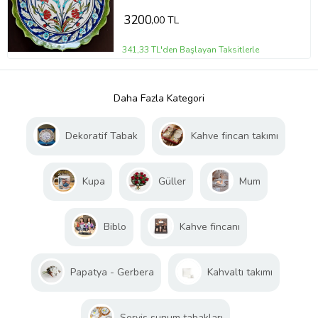
3200
,00 TL
341,33 TL'den Başlayan Taksitlerle
Daha Fazla Kategori
Dekoratif Tabak
Kahve fincan takımı
Kupa
Güller
Mum
Biblo
Kahve fincanı
Papatya - Gerbera
Kahvaltı takımı
Servis sunum tabakları