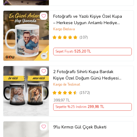
Fotoğraflı ve Yazılı Kişiye Özel Kupa
– Herkese Uygun Anlamlı Hediye
Porselen Baskılı Kupa (Beyaz)
Kargo Bedava
(107)
Sepet Fiyatı
525
,20 TL
2 Fotoğraflı Sihirli Kupa Bardak
Kişiye Özel Doğum Günü Hediyesi
Sevgiliye Hediye Anneye Babaya
Kargo ile Teslimat
Ablaya Abiye Kız Erkek Kardeşe
(1572)
Arkadaşa Resimli Günü Yıl Dönümü
399
,97 TL
Hediyesi
Sepette %25 İndirim
299
,98 TL
9'lu Kırmızı Gül Çiçek Buketi