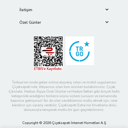
İletişim
Özel Günler
Türkiye’nin önde gelen online alışveriş sitesi ve mobil uygulaması
Çiçeksepeti’nde, ihtiyacınız olan tüm ürünleri bulabilirsiniz. Çiçek,
Çikolata, Hediye, Kişiye Özel Ürünler ve Hediye Setleri gibi birçok farklı
kategoride aradığınız binlerce ürünü sizlere sunuyor ve zamanında
kapınıza getiriyoruz! Siz de ister sevdiklerinizi mutlu etmek için, ister
kendiniz için sipariş verebilir; Çiçeksepeti Extra’nın fırsatlarla dolu
dünyasıyla tanışarak mutlu bir gün geçirebilirsiniz.
Copyright © 2026 Çiçeksepeti İnternet Hizmetleri A.Ş