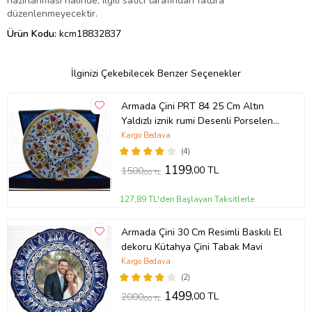
hazırlanması halinde, ilgili satıcı tarafından fatura
düzenlenmeyecektir.
Ürün Kodu:
kcm18832837
İlginizi Çekebilecek Benzer Seçenekler
Armada Çini PRT 84 25 Cm Altın
Yaldızlı iznik rumi Desenli Porselen
Çini Tabak
Kargo Bedava
(4)
1199
,00 TL
1500
,00 TL
127,89 TL'den Başlayan Taksitlerle
Armada Çini 30 Cm Resimli Baskılı El
dekoru Kütahya Çini Tabak Mavi
Kargo Bedava
(2)
1499
,00 TL
2000
,00 TL