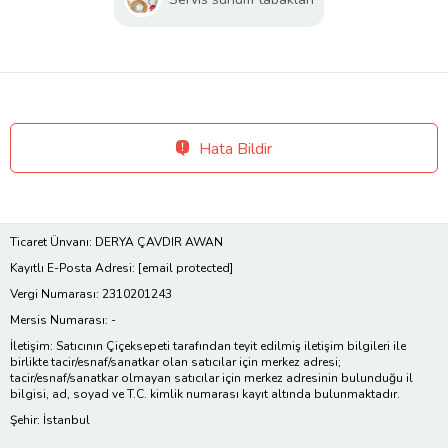
Hata Bildir
Ticaret Ünvanı: DERYA ÇAVDIR AWAN
Kayıtlı E-Posta Adresi:
[email protected]
Vergi Numarası: 2310201243
Mersis Numarası: -
İletişim: Satıcının Çiçeksepeti tarafından teyit edilmiş iletişim bilgileri ile
birlikte tacir/esnaf/sanatkar olan satıcılar için merkez adresi;
tacir/esnaf/sanatkar olmayan satıcılar için merkez adresinin bulunduğu il
bilgisi, ad, soyad ve T.C. kimlik numarası kayıt altında bulunmaktadır.
Şehir: İstanbul