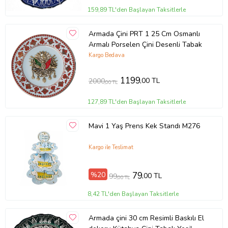
159,89 TL'den Başlayan Taksitlerle
Armada Çini PRT 1 25 Cm Osmanlı
Armalı Porselen Çini Desenli Tabak
Kargo Bedava
1199
,00 TL
2000
,00 TL
127,89 TL'den Başlayan Taksitlerle
Mavi 1 Yaş Prens Kek Standı M276
Kargo ile Teslimat
%20
79
,00 TL
99
,00 TL
8,42 TL'den Başlayan Taksitlerle
Armada çini 30 cm Resimli Baskılı El