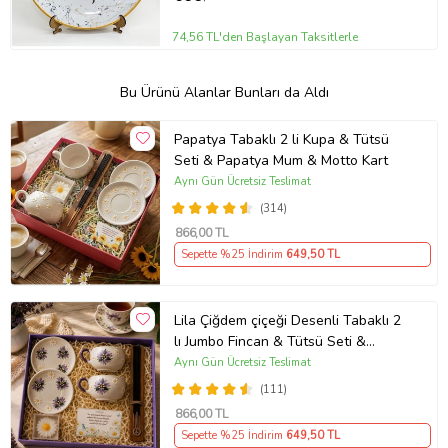
74,56 TL'den Başlayan Taksitlerle
Bu Ürünü Alanlar Bunları da Aldı
Papatya Tabaklı 2 li Kupa & Tütsü
Seti & Papatya Mum & Motto Kart
Aynı Gün Ücretsiz Teslimat
(314)
866
,00 TL
Sepette %25 İndirim
649
,50 TL
Lila Çiğdem çiçeği Desenli Tabaklı 2
lı Jumbo Fincan & Tütsü Seti &
Papatya Mum &
Aynı Gün Ücretsiz Teslimat
(111)
866
,00 TL
Sepette %25 İndirim
649
,50 TL