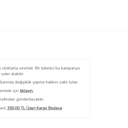
stoklarla sınırlıdır. Bir tüketici bu kampanya
tın alabilir.
arında değişiklik yapma hakkını saklı tutar.
renmek için
tıklayın.
rafından gönderilecektir.
erli
350,00 TL Üzeri Kargo Bedava
 Görüntüle
iyat bilgileri, satıcı tarafından