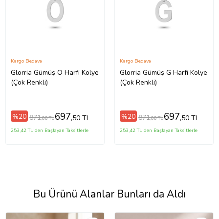
Kargo Bedava
Kargo Bedava
Glorria Gümüş O Harfi Kolye
Glorria Gümüş G Harfi Kolye
(Çok Renkli)
(Çok Renkli)
697
697
%20
%20
871
871
,50 TL
,50 TL
,88 TL
,88 TL
253,42 TL'den Başlayan Taksitlerle
253,42 TL'den Başlayan Taksitlerle
Bu Ürünü Alanlar Bunları da Aldı