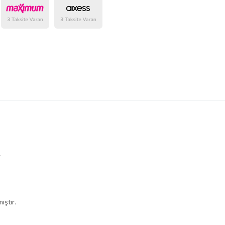
belirlenmektedir.
4
ıştır.