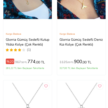
Kargo Bedava
Kargo Bedava
Glorria Gümüş Sedefli Kutup
Glorria Gümüş Sedefli Deniz
Yıldızı Kolye (Çok Renkli)
Kızı Kolye (Çok Renkli)
(1)
774
900
%20
967
1125
,00 TL
,00 TL
,50 TL
,00 TL
281,22 TL'den Başlayan Taksitlerle
327,00 TL'den Başlayan Taksitlerle