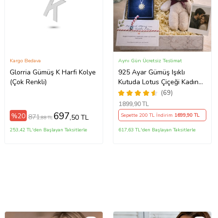
Kargo Bedava
Aynı Gün Ücretsiz Teslimat
Glorria Gümüş K Harfi Kolye
925 Ayar Gümüş Işıklı
(Çok Renkli)
Kutuda Lotus Çiçeği Kadın
Kolye , Peluş Ayıcık
(69)
Anahtarlık Marteniçka
1899
,90 TL
Bileklik, Polaroid Fotoğraf
697
%20
Sepette 200 TL İndirim
1699
,90 TL
871
,50 TL
,88 TL
Hediye
253,42 TL'den Başlayan Taksitlerle
617,63 TL'den Başlayan Taksitlerle