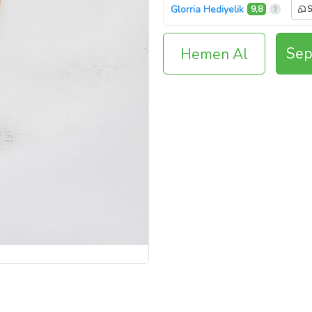
Glorria Hediyelik
9,8
S
Sep
Hemen Al