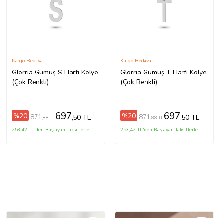
Kargo Bedava
Kargo Bedava
Glorria Gümüş S Harfi Kolye
Glorria Gümüş T Harfi Kolye
(Çok Renkli)
(Çok Renkli)
697
697
%20
%20
871
871
,50 TL
,50 TL
,88 TL
,88 TL
253,42 TL'den Başlayan Taksitlerle
253,42 TL'den Başlayan Taksitlerle