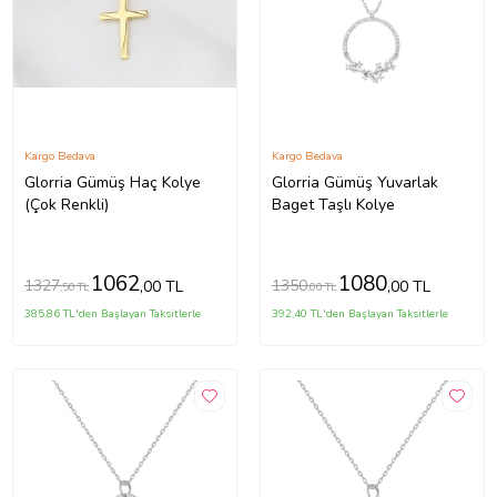
Kargo Bedava
Kargo Bedava
Glorria Gümüş Haç Kolye
Glorria Gümüş Yuvarlak
(Çok Renkli)
Baget Taşlı Kolye
1062
1080
1327
1350
,00 TL
,00 TL
,50 TL
,00 TL
385,86 TL'den Başlayan Taksitlerle
392,40 TL'den Başlayan Taksitlerle