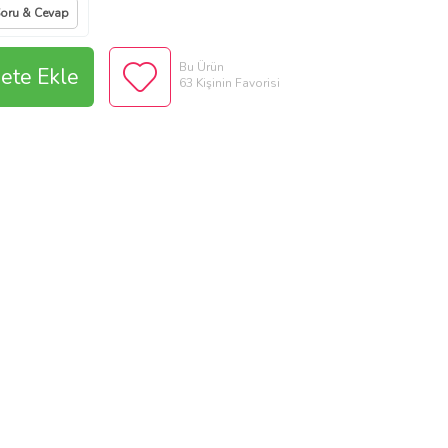
oru & Cevap
Bu Ürün
ete Ekle
63 Kişinin Favorisi