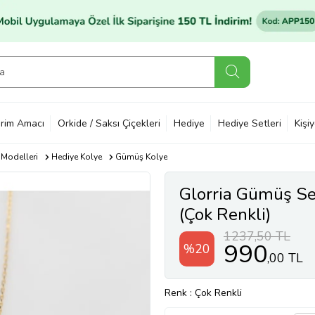
rim Amacı
Orkide / Saksı Çiçekleri
Hediye
Hediye Setleri
Kişi
 Modelleri
Hediye Kolye
Gümüş Kolye
Glorria Gümüş Se
(Çok Renkli)
1237,50 TL
990
%20
,00 TL
Renk
: Çok Renkli