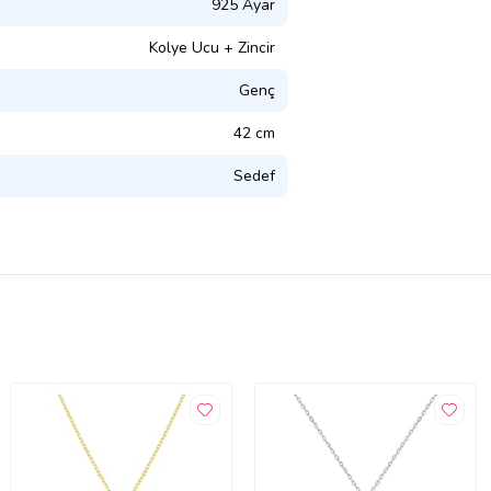
925 Ayar
Kolye Ucu + Zincir
Genç
42 cm
Sedef