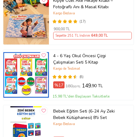
Kişiye Özel Aile Hikaye Kitabı –
Fotoğraflı Anı & Masal Kitabı
Kargo Bedava
(17)
900
,00 TL
Sepette 251 TL İndirim
649
,00 TL
4 - 6 Yaş Okul Öncesi Çizgi
Çalışmaları Seti 5 Kitap
Kargo ile Teslimat
(8)
%17
149
,90 TL
180
,00 TL
15,98 TL'den Başlayan Taksitlerle
Bebek Eğitim Seti (6-24 Ay Zeki
Bebek Kütüphanesi) 8'li Set
Kargo Bedava