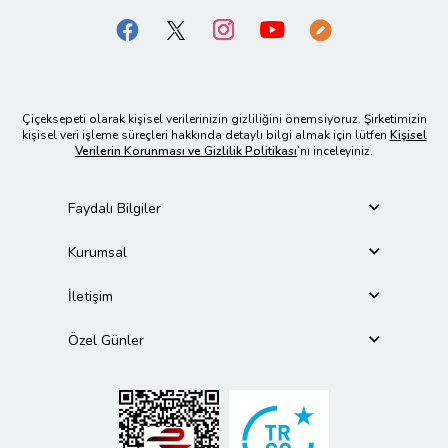
Çiçeksepeti olarak kişisel verilerinizin gizliliğini önemsiyoruz. Şirketimizin
kişisel veri işleme süreçleri hakkında detaylı bilgi almak için lütfen
Kişisel
Verilerin Korunması ve Gizlilik Politikası
’nı inceleyiniz.
Faydalı Bilgiler
Kurumsal
İletişim
Özel Günler