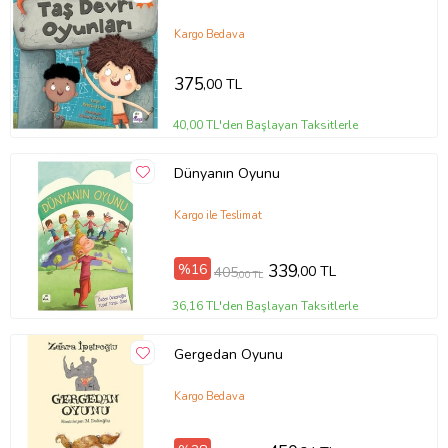
Kargo Bedava
375
,00 TL
40,00 TL'den Başlayan Taksitlerle
Dünyanın Oyunu
Kargo ile Teslimat
Tanıtım Metni
%16
339
,00 TL
405
,00 TL
Baskı Boyutu
22,00 x 22,00 cm
36,16 TL'den Başlayan Taksitlerle
Baskı Sayısı
1. Baskı
Baskı Tarihi
Mayıs 2019
Çevirmen
Lider Hepgenç
Gergedan Oyunu
Cilt Tipi
Ciltsiz
Kağıt Cinsi
Kuşe
Kargo Bedava
Sayfa Sayısı
32
Yayın Dili
Türkçe
Yazar
Lider Hepgenç