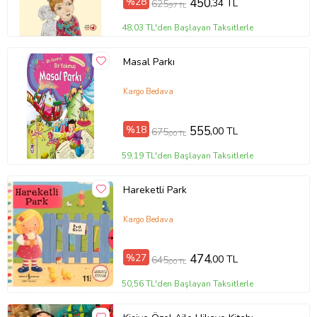
%28
450
,34 TL
625
,97 TL
Ürün Kodu:
kcm90849678
48,03 TL'den Başlayan Taksitlerle
Masal Parkı
Kargo Bedava
%18
555
,00 TL
675
,00 TL
59,19 TL'den Başlayan Taksitlerle
Hareketli Park
Kargo Bedava
%27
474
,00 TL
645
,00 TL
50,56 TL'den Başlayan Taksitlerle