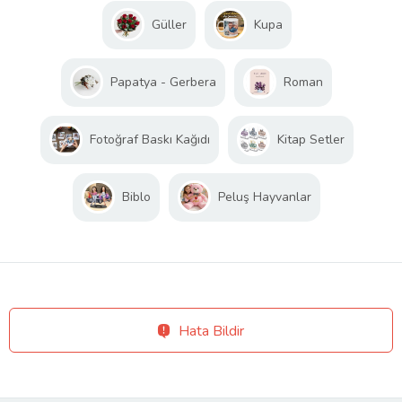
Güller
Kupa
Papatya - Gerbera
Roman
Fotoğraf Baskı Kağıdı
Kitap Setler
Biblo
Peluş Hayvanlar
Hata Bildir