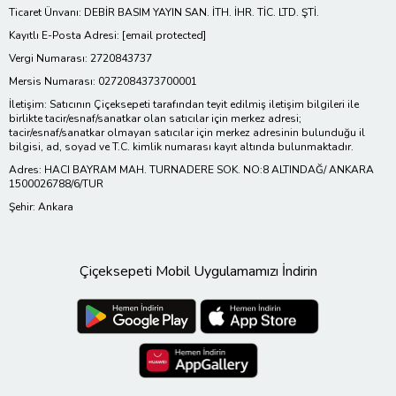
Ticaret Ünvanı: DEBİR BASIM YAYIN SAN. İTH. İHR. TİC. LTD. ŞTİ.
Kayıtlı E-Posta Adresi:
[email protected]
Vergi Numarası: 2720843737
Mersis Numarası: 0272084373700001
İletişim: Satıcının Çiçeksepeti tarafından teyit edilmiş iletişim bilgileri ile
birlikte tacir/esnaf/sanatkar olan satıcılar için merkez adresi;
tacir/esnaf/sanatkar olmayan satıcılar için merkez adresinin bulunduğu il
bilgisi, ad, soyad ve T.C. kimlik numarası kayıt altında bulunmaktadır.
Adres: HACI BAYRAM MAH. TURNADERE SOK. NO:8 ALTINDAĞ/ ANKARA
1500026788/6/TUR
Şehir: Ankara
Çiçeksepeti Mobil Uygulamamızı İndirin