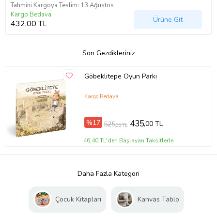
Tahmini Kargoya Teslim: 13 Ağustos
Kargo Bedava
Ürüne Git
432,00 TL
Son Gezdikleriniz
Göbeklitepe Oyun Parkı
Kargo Bedava
%17
435
,00 TL
525
,00 TL
46,40 TL'den Başlayan Taksitlerle
Daha Fazla Kategori
Çocuk Kitapları
Kanvas Tablo