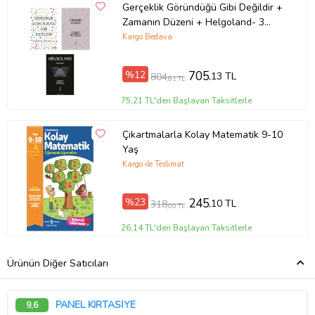
Gerçeklik Göründüğü Gibi Değildir +
Zamanın Düzeni + Helgoland- 3
Kitap Set - Iş Bankası Özel Set
Kargo Bedava
%12
705
,13 TL
804
,81 TL
75,21 TL'den Başlayan Taksitlerle
Çıkartmalarla Kolay Matematik 9-10
Yaş
Kargo ile Teslimat
%23
245
,10 TL
318
,00 TL
26,14 TL'den Başlayan Taksitlerle
Ürünün Diğer Satıcıları
PANEL KIRTASİYE
9,6