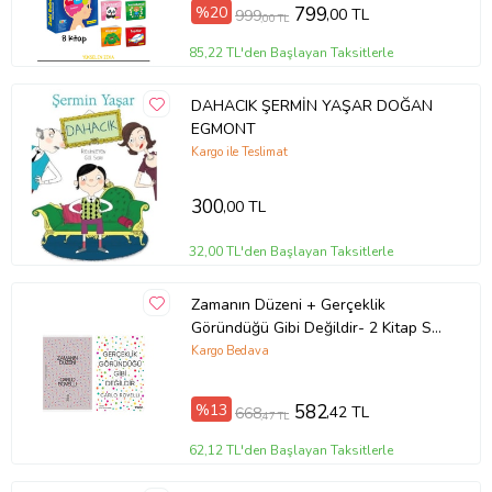
%20
799
,00 TL
999
,00 TL
85,22 TL'den Başlayan Taksitlerle
DAHACIK ŞERMİN YAŞAR DOĞAN
EGMONT
Kargo ile Teslimat
300
,00 TL
32,00 TL'den Başlayan Taksitlerle
Zamanın Düzeni + Gerçeklik
Göründüğü Gibi Değildir- 2 Kitap Set
- Iş Bankası Özel Set Zamanın
Kargo Bedava
Düzeni
%13
582
,42 TL
668
,47 TL
62,12 TL'den Başlayan Taksitlerle