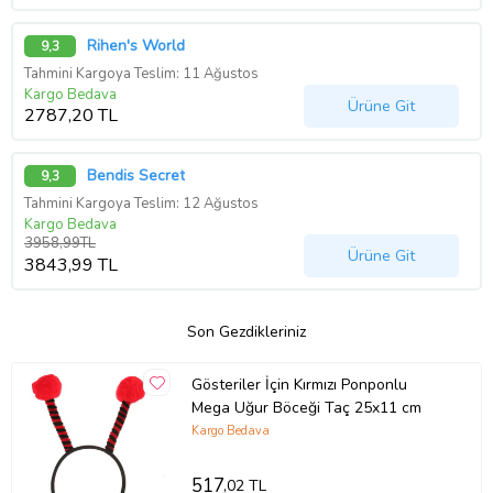
Rihen's World
9,3
Tahmini Kargoya Teslim: 11 Ağustos
Kargo Bedava
Ürüne Git
2787,20 TL
Bendis Secret
9,3
Tahmini Kargoya Teslim: 12 Ağustos
Kargo Bedava
3958,99TL
Ürüne Git
3843,99 TL
Son Gezdikleriniz
Gösteriler İçin Kırmızı Ponponlu
Mega Uğur Böceği Taç 25x11 cm
Kargo Bedava
517
,02 TL