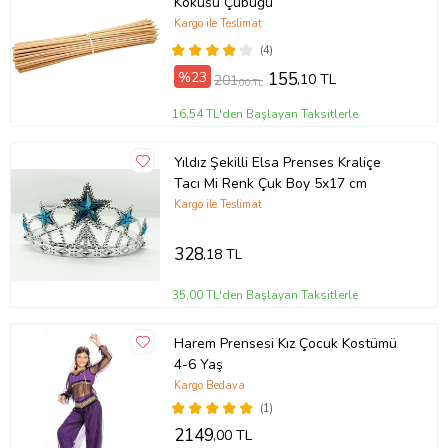
Kokusu Çubuğu
Kargo ile Teslimat
(4)
%23
155
,10 TL
201
,00 TL
16,54 TL'den Başlayan Taksitlerle
Yıldız Şekilli Elsa Prenses Kraliçe
Tacı Mi Renk Çuk Boy 5x17 cm
Kargo ile Teslimat
328
,18 TL
35,00 TL'den Başlayan Taksitlerle
Harem Prensesi Kız Çocuk Kostümü
4-6 Yaş
Kargo Bedava
(1)
2149
,00 TL