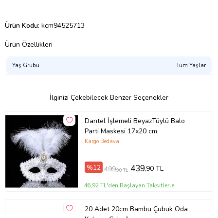
Ürün Kodu:
kcm94525713
Ürün Özellikleri
Yaş Grubu
Tüm Yaşlar
İlginizi Çekebilecek Benzer Seçenekler
Dantel İşlemeli BeyazTüylü Balo
Parti Maskesi 17x20 cm
Kargo Bedava
%12
439
,90 TL
499
,90 TL
46,92 TL'den Başlayan Taksitlerle
20 Adet 20cm Bambu Çubuk Oda