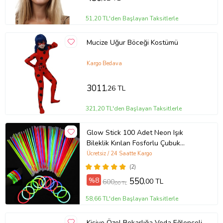
51,20 TL'den Başlayan Taksitlerle
Mucize Uğur Böceği Kostümü
Kargo Bedava
3011
,26 TL
321,20 TL'den Başlayan Taksitlerle
Glow Stick 100 Adet Neon Işık
Bileklik Kırılan Fosforlu Çubuk
Bileklik Parti
Ücretsiz / 24 Saatte Kargo
(2)
%8
550
,00 TL
600
,00 TL
58,66 TL'den Başlayan Taksitlerle
Kişiye Özel Bekarlığa Veda Eğlenceli