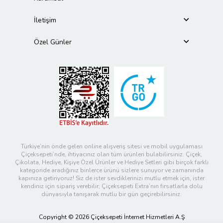
İletişim
Özel Günler
Türkiye’nin önde gelen online alışveriş sitesi ve mobil uygulaması
Çiçeksepeti’nde, ihtiyacınız olan tüm ürünleri bulabilirsiniz. Çiçek,
Çikolata, Hediye, Kişiye Özel Ürünler ve Hediye Setleri gibi birçok farklı
kategoride aradığınız binlerce ürünü sizlere sunuyor ve zamanında
kapınıza getiriyoruz! Siz de ister sevdiklerinizi mutlu etmek için, ister
kendiniz için sipariş verebilir; Çiçeksepeti Extra’nın fırsatlarla dolu
dünyasıyla tanışarak mutlu bir gün geçirebilirsiniz.
Copyright © 2026 Çiçeksepeti İnternet Hizmetleri A.Ş