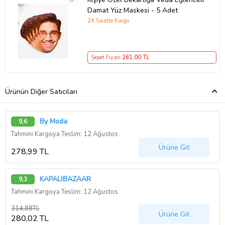
Damat Yüz Maskesi - 5 Adet
24 Saatte Kargo
Sepet Fiyatı
261
,00 TL
Ürünün Diğer Satıcıları
By Moda
9,6
Tahmini Kargoya Teslim: 12 Ağustos
Ürüne Git
278,99 TL
KAPALİBAZAAR
9,3
Tahmini Kargoya Teslim: 12 Ağustos
314,88TL
Ürüne Git
280,02 TL