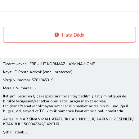
Hata Bildir
Ticaret Ünvanı: ERBULUT KORKMAZ - AYMİNA HOME
Kayıtlı E-Posta Adresi:
[email protected]
Vergi Numarası: 5781045319
Mersis Numarası: -
İletişim: Satıcının Çiçeksepeti tarafından teyit edilmiş iletişim bilgileri ile
birlikte tacir/esnaf/sanatkar olan satıcılar için merkez adresi;
tacir/esnaf/sanatkar olmayan satıcılar için merkez adresinin bulunduğu il
bilgisi, ad, soyad ve T.C. kimlik numarası kayıt altında bulunmaktadır.
Adres: MİMAR SİNAN MAH. ATATÜRK CAD. NO: 11 İÇ KAPI NO: 2 ESENLER/
İSTANBUL 1500047242/342/TUR
Şehir: İstanbul