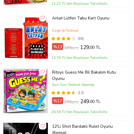
21,22 TL'den Başlayan Taksitlerle
Anlat Lütfen Tabu Kart Oyunu
Kargo ile Teslimat
(46)
%13
129
,00 TL
149
,00 TL
13,76 TL'den Başlayan Taksitlerle
Ritoys Guess Me Bil Bakalım Kutu
Oyunu
Aynı Gün Teslimat Seçeneği
(13)
%17
249
,00 TL
299
,00 TL
26,56 TL'den Başlayan Taksitlerle
12'Li Shot Bardaklı Rulet Oyunu
(Kırmızı)