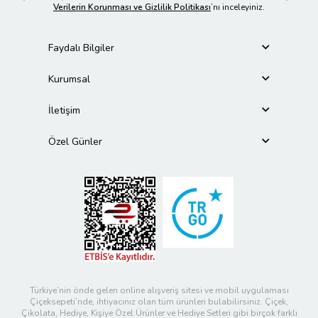
Verilerin Korunması ve Gizlilik Politikası
’nı inceleyiniz.
Faydalı Bilgiler
Kurumsal
İletişim
Özel Günler
Türkiye’nin önde gelen online alışveriş sitesi ve mobil uygulaması
Çiçeksepeti’nde, ihtiyacınız olan tüm ürünleri bulabilirsiniz. Çiçek,
Çikolata, Hediye, Kişiye Özel Ürünler ve Hediye Setleri gibi birçok farklı