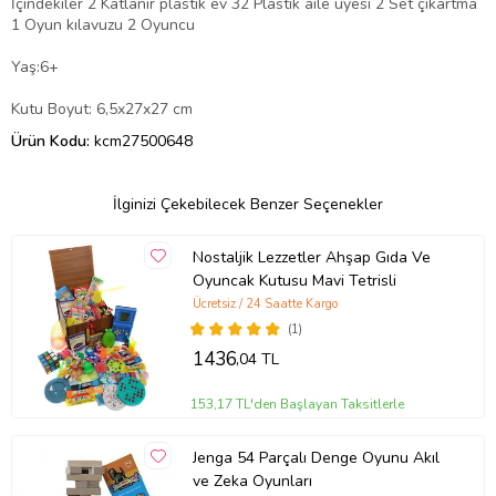
İçindekiler 2 Katlanır plastik ev 32 Plastik aile üyesi 2 Set çıkartma
1 Oyun kılavuzu 2 Oyuncu
Yaş:6+
Kutu Boyut: 6,5x27x27 cm
Ürün Kodu:
kcm27500648
İlginizi Çekebilecek Benzer Seçenekler
Nostaljik Lezzetler Ahşap Gıda Ve
Oyuncak Kutusu Mavi Tetrisli
Ücretsiz / 24 Saatte Kargo
(1)
1436
,04 TL
153,17 TL'den Başlayan Taksitlerle
Jenga 54 Parçalı Denge Oyunu Akıl
ve Zeka Oyunları