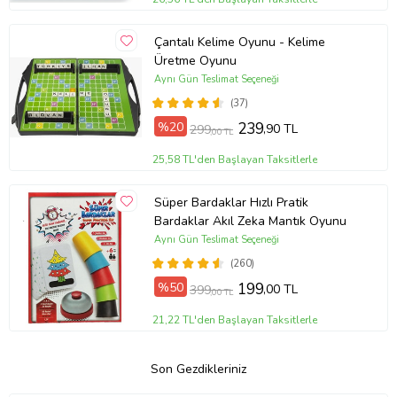
Çantalı Kelime Oyunu - Kelime
Üretme Oyunu
Aynı Gün Teslimat Seçeneği
(37)
%20
239
,90 TL
299
,00 TL
25,58 TL'den Başlayan Taksitlerle
Süper Bardaklar Hızlı Pratik
Bardaklar Akıl Zeka Mantık Oyunu
Aynı Gün Teslimat Seçeneği
(260)
%50
199
,00 TL
399
,00 TL
21,22 TL'den Başlayan Taksitlerle
Son Gezdikleriniz