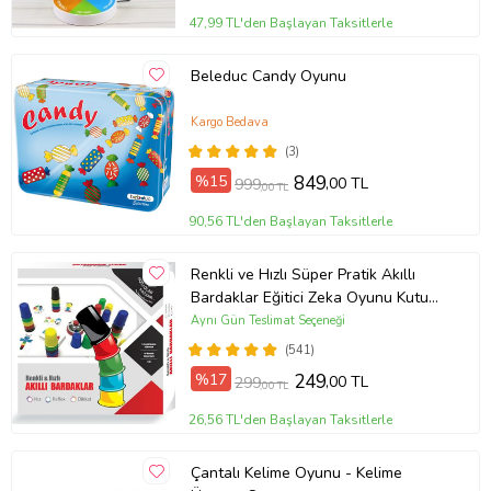
47,99 TL'den Başlayan Taksitlerle
Beleduc Candy Oyunu
Kargo Bedava
(3)
%15
849
,00 TL
999
,00 TL
90,56 TL'den Başlayan Taksitlerle
Renkli ve Hızlı Süper Pratik Akıllı
Bardaklar Eğitici Zeka Oyunu Kutu
Oyunu
Aynı Gün Teslimat Seçeneği
(541)
%17
249
,00 TL
299
,00 TL
26,56 TL'den Başlayan Taksitlerle
Çantalı Kelime Oyunu - Kelime