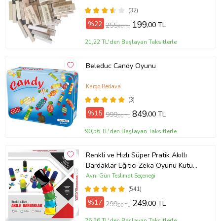
(32)
%22
199
,00 TL
255
,90 TL
21,22 TL'den Başlayan Taksitlerle
Beleduc Candy Oyunu
Kargo Bedava
(3)
%15
849
,00 TL
999
,00 TL
90,56 TL'den Başlayan Taksitlerle
Renkli ve Hızlı Süper Pratik Akıllı
Bardaklar Eğitici Zeka Oyunu Kutu
Oyunu
Aynı Gün Teslimat Seçeneği
(541)
%17
249
,00 TL
299
,00 TL
26,56 TL'den Başlayan Taksitlerle