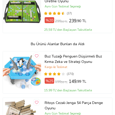
Üretme Oyunu
Aynı Gün Teslimat Seçeneği
(37)
%20
239
,90 TL
299
,00 TL
25,58 TL'den Başlayan Taksitlerle
Bu Ürünü Alanlar Bunları da Aldı
Buz Tuzağı Penguen Düşürmeli Buz
Kırma Zeka ve Strateji Oyunu
Kargo ile Teslimat
(370)
%25
149
,99 TL
199
,99 TL
15,99 TL'den Başlayan Taksitlerle
Ritoys Cezalı Jenga 54 Parça Denge
Oyunu
Aynı Gün Teslimat Seçeneği