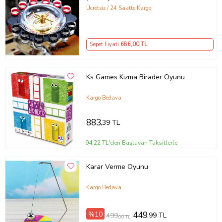
Ücretsiz / 24 Saatte Kargo
Sepet Fiyatı
686
,00 TL
Ks Games Kızma Birader Oyunu
Kargo Bedava
883
,39 TL
94,22 TL'den Başlayan Taksitlerle
Karar Verme Oyunu
Kargo Bedava
%10
449
,99 TL
499
,00 TL