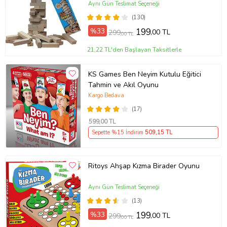
Aynı Gün Teslimat Seçeneği
(130)
%33
199
,00 TL
299
,00 TL
21,22 TL'den Başlayan Taksitlerle
KS Games Ben Neyim Kutulu Eğitici
Tahmin ve Akıl Oyunu
Kargo Bedava
(17)
599
,00 TL
Sepette %15 İndirim
509
,15 TL
Ritoys Ahşap Kızma Birader Oyunu
Aynı Gün Teslimat Seçeneği
(13)
%33
199
,00 TL
299
,00 TL