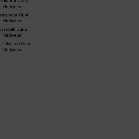
vukatlar Günü
Hediyeleri
emşireler Günü
Hediyeleri
Eczacılık Günü
Hediyeleri
ş Hekimleri Günü
Hediyeleri