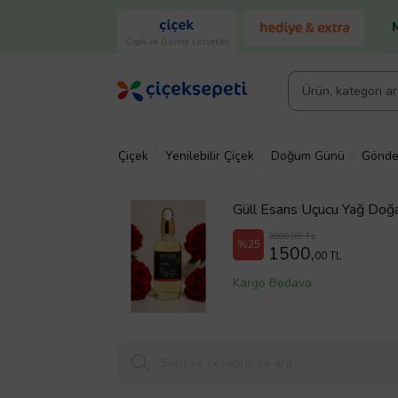
Çiçek ve Gurme Lezzetler
Çiçek
Yenilebilir Çiçek
Doğum Günü
Gönde
Güll Esans Uçucu Yağ Doğa
2000,00 TL
%25
1500,
00 TL
Kargo Bedava