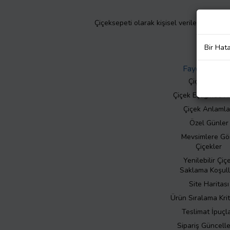
Çiçeksepeti olarak kişisel verilerinizin giz
Bir Hat
Faydalı Bilgil
Çiçek Bakımı
Çiçek Eşliğinde N
Çiçek Anlamla
Özel Günler
Mevsimlere Gö
Çiçekler
Yenilebilir Çiç
Saklama Koşull
Site Haritası
Ürün Sıralama Krit
Teslimat İpuçla
Sipariş Güncell