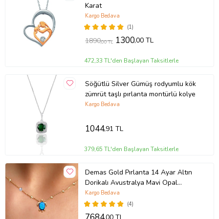
Karat
Kargo Bedava
(1)
1300
,00 TL
1890
,00 TL
472,33 TL'den Başlayan Taksitlerle
Söğütlü Silver Gümüş rodyumlu kök
zümrüt taşlı pırlanta montürlü kolye
Kargo Bedava
1044
,91 TL
379,65 TL'den Başlayan Taksitlerle
Demas Gold Pırlanta 14 Ayar Altın
Dorikalı Avustralya Mavi Opal
Kaplumbağa Kolye (Sarı)
Kargo Bedava
(4)
7684
,00 TL