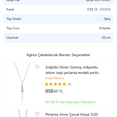
Karat
0.01 Ct - 0.10 Ct
Yaş Grubu
Genç
Taş Cinsi
Pırlanta
Uzunluk
42 cm
İlginizi Çekebilecek Benzer Seçenekler
Söğütlü Silver Gümüş rodyumlu
zirkon taşlı pırlanta modeli pırıltı
kolye
Kargo Bedava
(4)
858
,45 TL
311,90 TL'den Başlayan Taksitlerle
Pırlanta Anne Çocuk Kolye 0.03