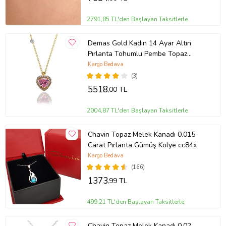
2791,85 TL'den Başlayan Taksitlerle
Demas Gold Kadın 14 Ayar Altın
Pırlanta Tohumlu Pembe Topaz
Rengi Kalp Kolye
Kargo Bedava
(3)
5518
,00 TL
2004,87 TL'den Başlayan Taksitlerle
Chavin Topaz Melek Kanadı 0.015
Carat Pırlanta Gümüş Kolye cc84x
Kargo Bedava
(166)
1373
,99 TL
499,21 TL'den Başlayan Taksitlerle
Chavin Topaz Melek Kanadı 0.02