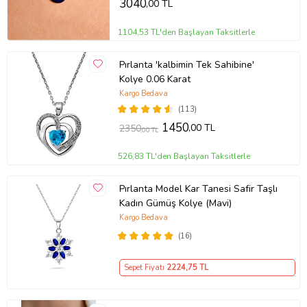
3040
,00 TL
1104,53 TL'den Başlayan Taksitlerle
Pırlanta 'kalbimin Tek Sahibine'
Kolye 0.06 Karat
Kargo Bedava
(113)
1450
,00 TL
2350
,00 TL
526,83 TL'den Başlayan Taksitlerle
Pırlanta Model Kar Tanesi Safir Taşlı
Kadın Gümüş Kolye (Mavi)
Kargo Bedava
(16)
Sepet Fiyatı
2224
,75 TL