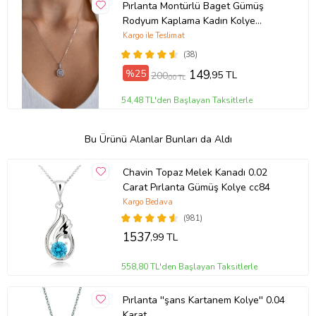
Pırlanta Montürlü Baget Gümüş
Rodyum Kaplama Kadın Kolye
(Gümüş)
Kargo ile Teslimat
(38)
%25
149
,95 TL
200
,00 TL
54,48 TL'den Başlayan Taksitlerle
Bu Ürünü Alanlar Bunları da Aldı
Chavin Topaz Melek Kanadı 0.02
Carat Pırlanta Gümüş Kolye cc84
Kargo Bedava
(981)
1537
,99 TL
558,80 TL'den Başlayan Taksitlerle
Pırlanta ''şans Kartanem Kolye'' 0.04
Karat