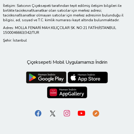
İletişim: Satıcının Çiçeksepeti tarafından teyit edilmiş iletişim bilgileri ile
birlikte tacir/esnaf/sanatkar olan satıcılar için merkez adresi;
tacir/esnaf/sanatkar olmayan satıcılar için merkez adresinin bulunduğu il
bilgisi, ad, soyad ve T.C. kimlik numarası kayıt altında bulunmaktadır.
Adres: MOLLA FENARİ MAH.KILIÇCILAR SK. NO:21 FATİH/İSTANBUL
1500046663/342/TUR
Şehir: İstanbul
Çiçeksepeti Mobil Uygulamamızı İndirin