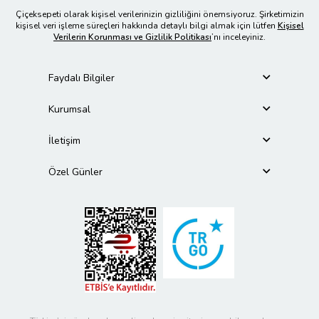
Çiçeksepeti olarak kişisel verilerinizin gizliliğini önemsiyoruz. Şirketimizin
kişisel veri işleme süreçleri hakkında detaylı bilgi almak için lütfen
Kişisel
Verilerin Korunması ve Gizlilik Politikası
’nı inceleyiniz.
Faydalı Bilgiler
Kurumsal
İletişim
Özel Günler