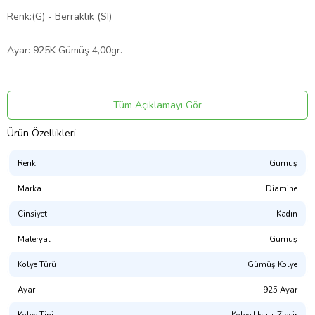
Renk:(G) - Berraklık (SI)
Ayar: 925K Gümüş 4,00gr.
Ürün Kodu:
kcm28124911
Tüm Açıklamayı Gör
Ürün Özellikleri
Renk
Gümüş
Marka
Diamine
Cinsiyet
Kadın
Materyal
Gümüş
Kolye Türü
Gümüş Kolye
Ayar
925 Ayar
Kolye Tipi
Kolye Ucu + Zincir