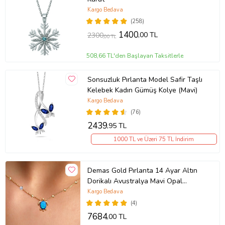
Kargo Bedava
(258)
1400
,00 TL
2300
,00 TL
508,66 TL'den Başlayan Taksitlerle
Sonsuzluk Pırlanta Model Safir Taşlı
Kelebek Kadın Gümüş Kolye (Mavi)
Kargo Bedava
(76)
2439
,95 TL
1000 TL ve Üzeri 75 TL İndirim
Demas Gold Pırlanta 14 Ayar Altın
Dorikalı Avustralya Mavi Opal
Kaplumbağa Kolye (Sarı)
Kargo Bedava
(4)
7684
,00 TL