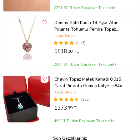
2791,85 TL'den Başlayan Taksitlerle
Demas Gold Kadın 14 Ayar Altın
Pırlanta Tohumlu Pembe Topaz
Rengi Kalp Kolye
Kargo Bedava
(3)
5518
,00 TL
2004,87 TL'den Başlayan Taksitlerle
Chavin Topaz Melek Kanadı 0.015
Carat Pırlanta Gümüş Kolye cc84x
Kargo Bedava
(166)
1373
,99 TL
499,21 TL'den Başlayan Taksitlerle
Son Gezdikleriniz