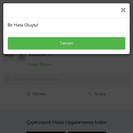
Bir Hata Oluştu!
Gümüş Mavi Kelebek Çocuk Küpesi SL6113
Tamam
Sepet Fiyatı
1165,
43 TL
Kargo Bedava
Filtrele
Sırala
Çiçeksepeti Mobil Uygulamamızı İndirin