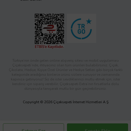
Türkiye’nin önde gelen online alışveriş sitesi ve mobil uygulaması
Çiçeksepeti’nde, ihtiyacınız olan tüm ürünleri bulabilirsiniz. Çiçek,
Çikolata, Hediye, Kişiye Özel Ürünler ve Hediye Setleri gibi birçok farklı
kategoride aradığınız binlerce ürünü sizlere sunuyor ve zamanında
kapınıza getiriyoruz! Siz de ister sevdiklerinizi mutlu etmek için, ister
kendiniz için sipariş verebilir; Çiçeksepeti Extra’nın fırsatlarla dolu
dünyasıyla tanışarak mutlu bir gün geçirebilirsiniz.
Copyright © 2026 Çiçeksepeti İnternet Hizmetleri A.Ş