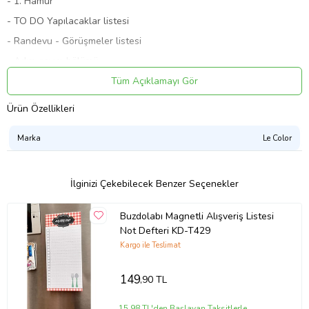
- 1. Hamur
- TO DO Yapılacaklar listesi
- Randevu - Görüşmeler listesi
- Adım sayım bölümü
- Günlük içilen su miktarı takibi
Tüm Açıklamayı Gör
- Kahvaltı , öğle , akşam yemekleri bölümü
Ürün Özellikleri
- İlk 3 Plan sıralaması
Marka
Le Color
Ürün Kodu:
kcm24468808
İlginizi Çekebilecek Benzer Seçenekler
Buzdolabı Magnetli Alışveriş Listesi
Not Defteri KD-T429
Kargo ile Teslimat
149
,90 TL
15,98 TL'den Başlayan Taksitlerle