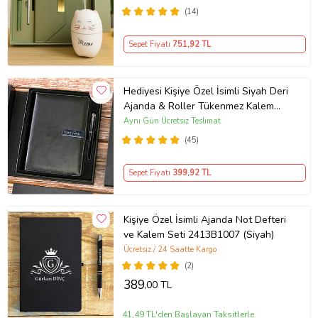
(14)
Sepet Fiyatı
751
,92 TL
Hediyesi Kişiye Özel İsimli Siyah Deri
Ajanda & Roller Tükenmez Kalem
Yeni İş Hediyesi
Aynı Gün Ücretsiz Teslimat
(45)
Sepet Fiyatı
399
,92 TL
Kişiye Özel İsimli Ajanda Not Defteri
ve Kalem Seti 2413B1007 (Siyah)
Ücretsiz / 24 Saatte Kargo
(2)
389
,00 TL
41,49 TL'den Başlayan Taksitlerle