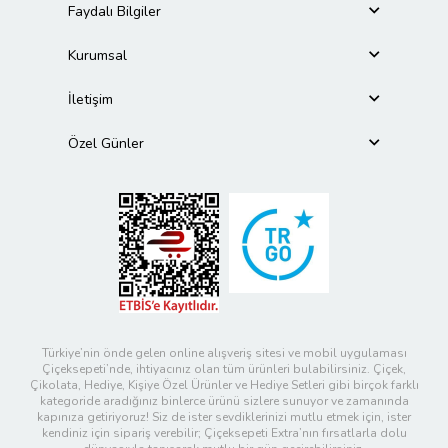
Faydalı Bilgiler
Kurumsal
İletişim
Özel Günler
Türkiye’nin önde gelen online alışveriş sitesi ve mobil uygulaması
Çiçeksepeti’nde, ihtiyacınız olan tüm ürünleri bulabilirsiniz. Çiçek,
Çikolata, Hediye, Kişiye Özel Ürünler ve Hediye Setleri gibi birçok farklı
kategoride aradığınız binlerce ürünü sizlere sunuyor ve zamanında
kapınıza getiriyoruz! Siz de ister sevdiklerinizi mutlu etmek için, ister
kendiniz için sipariş verebilir; Çiçeksepeti Extra’nın fırsatlarla dolu