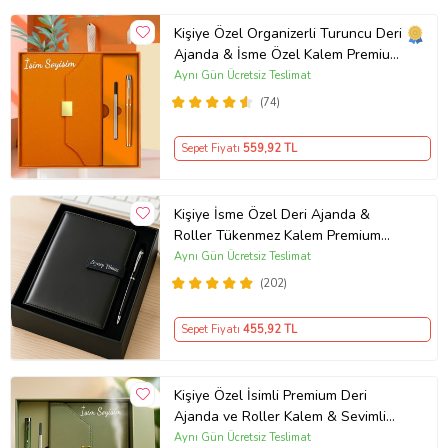
Kişiye Özel Organizerli Turuncu Deri
Ajanda & İsme Özel Kalem Premium
Hediye Seti
Aynı Gün Ücretsiz Teslimat
(74)
Sepet Fiyatı
559
,92 TL
Kişiye İsme Özel Deri Ajanda &
Roller Tükenmez Kalem Premium
Kutulu Ofis İş Hediyesi
Aynı Gün Ücretsiz Teslimat
(202)
Sepet Fiyatı
455
,92 TL
Kişiye Özel İsimli Premium Deri
Ajanda ve Roller Kalem & Sevimli
Kedi H2o Nemlendirici Seti
Aynı Gün Ücretsiz Teslimat