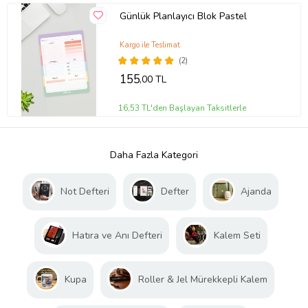
Günlük Planlayıcı Blok Pastel
Kargo ile Teslimat
(2)
155
,00 TL
16,53 TL'den Başlayan Taksitlerle
Daha Fazla Kategori
Not Defteri
Defter
Ajanda
Hatıra ve Anı Defteri
Kalem Seti
Kupa
Roller & Jel Mürekkepli Kalem