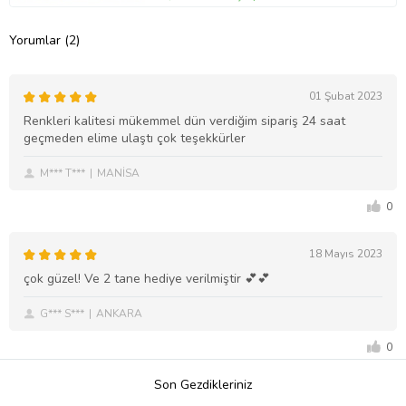
Yorumlar (2)
01 Şubat 2023
Renkleri kalitesi mükemmel dün verdiğim sipariş 24 saat
geçmeden elime ulaştı çok teşekkürler
M*** T***
MANİSA
0
18 Mayıs 2023
çok güzel! Ve 2 tane hediye verilmiştir 💕💕
G*** S***
ANKARA
0
Son Gezdikleriniz