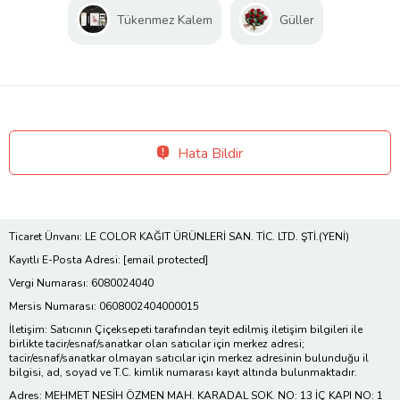
Tükenmez Kalem
Güller
Hata Bildir
Ticaret Ünvanı: LE COLOR KAĞIT ÜRÜNLERİ SAN. TİC. LTD. ŞTİ.(YENİ)
Kayıtlı E-Posta Adresi:
[email protected]
Vergi Numarası: 6080024040
Mersis Numarası: 0608002404000015
İletişim: Satıcının Çiçeksepeti tarafından teyit edilmiş iletişim bilgileri ile
birlikte tacir/esnaf/sanatkar olan satıcılar için merkez adresi;
tacir/esnaf/sanatkar olmayan satıcılar için merkez adresinin bulunduğu il
bilgisi, ad, soyad ve T.C. kimlik numarası kayıt altında bulunmaktadır.
Adres: MEHMET NESİH ÖZMEN MAH. KARADAL SOK. NO: 13 İÇ KAPI NO: 1