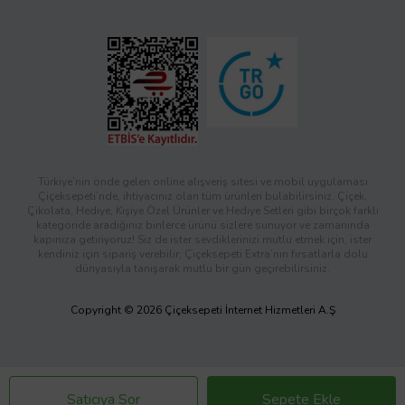
Türkiye’nin önde gelen online alışveriş sitesi ve mobil uygulaması
Çiçeksepeti’nde, ihtiyacınız olan tüm ürünleri bulabilirsiniz. Çiçek,
Çikolata, Hediye, Kişiye Özel Ürünler ve Hediye Setleri gibi birçok farklı
kategoride aradığınız binlerce ürünü sizlere sunuyor ve zamanında
kapınıza getiriyoruz! Siz de ister sevdiklerinizi mutlu etmek için, ister
kendiniz için sipariş verebilir; Çiçeksepeti Extra’nın fırsatlarla dolu
dünyasıyla tanışarak mutlu bir gün geçirebilirsiniz.
Copyright © 2026 Çiçeksepeti İnternet Hizmetleri A.Ş
Satıcıya Sor
Sepete Ekle