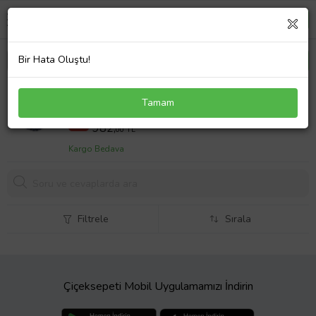
Bir Hata Oluştu!
HAKİKİ DOĞAL DUMORTİERİT TAŞI BİLEKLİK
Tamam
1.KALİTE DOĞAL TAŞ 002
1962,80 TL
%50
982,
00 TL
Kargo Bedava
Filtrele
Sırala
Çiçeksepeti Mobil Uygulamamızı İndirin