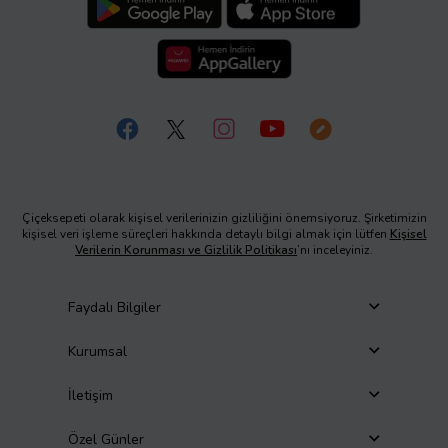
Çiçeksepeti olarak kişisel verilerinizin gizliliğini önemsiyoruz. Şirketimizin
kişisel veri işleme süreçleri hakkında detaylı bilgi almak için lütfen
Kişisel
Verilerin Korunması ve Gizlilik Politikası
’nı inceleyiniz.
Faydalı Bilgiler
Kurumsal
İletişim
Özel Günler