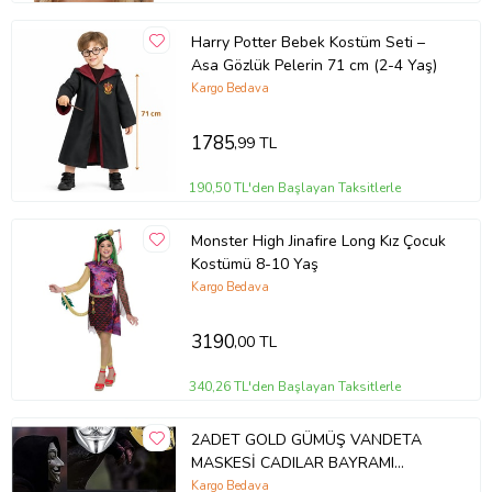
Harry Potter Bebek Kostüm Seti –
Asa Gözlük Pelerin 71 cm (2-4 Yaş)
Kargo Bedava
1785
,99 TL
190,50 TL'den Başlayan Taksitlerle
Monster High Jinafire Long Kız Çocuk
Kostümü 8-10 Yaş
Kargo Bedava
3190
,00 TL
340,26 TL'den Başlayan Taksitlerle
2ADET GOLD GÜMÜŞ VANDETA
MASKESİ CADILAR BAYRAMI
MASKESİ KORKU MASKESİ PARTİ
Kargo Bedava