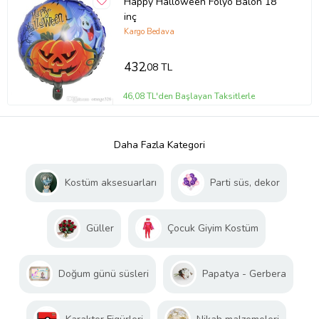
Happy Halloween Folyo Balon 18
inç
Kargo Bedava
432
,08 TL
46,08 TL'den Başlayan Taksitlerle
Daha Fazla Kategori
Kostüm aksesuarları
Parti süs, dekor
Güller
Çocuk Giyim Kostüm
Doğum günü süsleri
Papatya - Gerbera