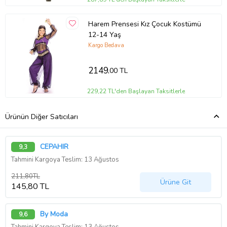
Harem Prensesi Kız Çocuk Kostümü
12-14 Yaş
Kargo Bedava
2149
,00 TL
229,22 TL'den Başlayan Taksitlerle
Ürünün Diğer Satıcıları
CEPAHIR
9,3
Tahmini Kargoya Teslim: 13 Ağustos
211,80TL
Ürüne Git
145,80 TL
By Moda
9,6