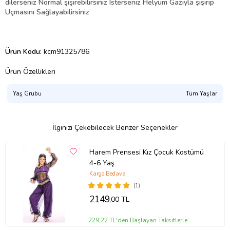
dilerseniz Normal şişirebilirsiniz Isterseniz Helyum Gazıyla şişirip
Uçmasını Sağlayabilirsiniz
Ürün Kodu:
kcm91325786
Ürün Özellikleri
Yaş Grubu
Tüm Yaşlar
İlginizi Çekebilecek Benzer Seçenekler
Harem Prensesi Kız Çocuk Kostümü
4-6 Yaş
Kargo Bedava
(1)
2149
,00 TL
229,22 TL'den Başlayan Taksitlerle