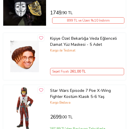
MASKESİ YILBAŞI MASKESİ
1749
,90 TL
899 TL ve Üzeri %10 İndirim
Kişiye Özel Bekarlığa Veda Eğlenceli
Damat Yüz Maskesi - 5 Adet
Kargo ile Teslimat
Sepet Fiyatı
261
,00 TL
Star Wars Episode 7 Poe X-Wing
Fighter Kostüm Klasik 5-6 Yaş
Kargo Bedava
2699
,00 TL
287,89 TL'den Başlayan Taksitlerle