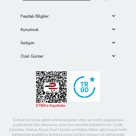
Faydalı Bilgiler
Kurumsal
İletişim
Özel Günler
Türkiye’nin önde gelen online alışveriş sitesi ve mobil uygulaması
Çiçeksepeti’nde, ihtiyacınız olan tüm ürünleri bulabilirsiniz. Çiçek,
Çikolata, Hediye, Kişiye Özel Ürünler ve Hediye Setleri gibi birçok farklı
kategoride aradığınız binlerce ürünü sizlere sunuyor ve zamanında