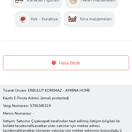
Karakter Figürleri
Nikah malzemeleri
Kek - Kurabiye
Kına malzemeleri
Hata Bildir
Ticaret Ünvanı: ERBULUT KORKMAZ - AYMİNA HOME
Kayıtlı E-Posta Adresi:
[email protected]
Vergi Numarası: 5781045319
Mersis Numarası: -
İletişim: Satıcının Çiçeksepeti tarafından teyit edilmiş iletişim bilgileri ile
birlikte tacir/esnaf/sanatkar olan satıcılar için merkez adresi;
tacir/esnaf/sanatkar olmayan satıcılar için merkez adresinin bulunduğu il