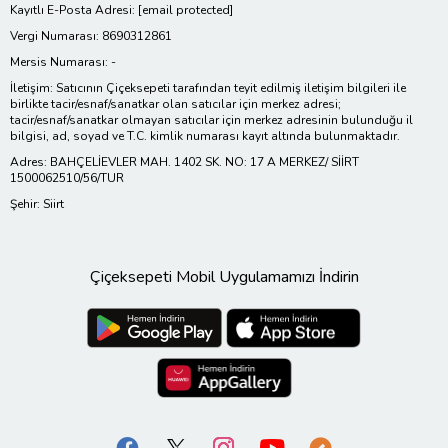
Kayıtlı E-Posta Adresi:
[email protected]
Vergi Numarası: 8690312861
Mersis Numarası: -
İletişim: Satıcının Çiçeksepeti tarafından teyit edilmiş iletişim bilgileri ile
birlikte tacir/esnaf/sanatkar olan satıcılar için merkez adresi;
tacir/esnaf/sanatkar olmayan satıcılar için merkez adresinin bulunduğu il
bilgisi, ad, soyad ve T.C. kimlik numarası kayıt altında bulunmaktadır.
Adres: BAHÇELİEVLER MAH. 1402 SK. NO: 17 A MERKEZ/ SİİRT
1500062510/56/TUR
Şehir: Siirt
Çiçeksepeti Mobil Uygulamamızı İndirin