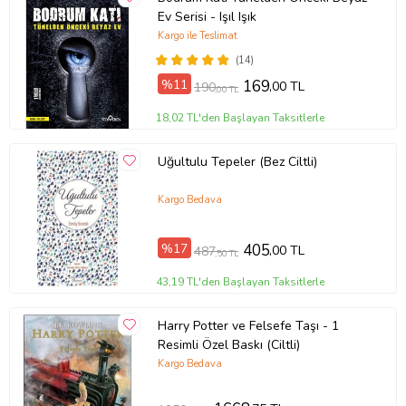
Ev Serisi - Işıl Işık
Kargo ile Teslimat
(14)
%11
169
,00 TL
190
,00 TL
18,02 TL'den Başlayan Taksitlerle
Uğultulu Tepeler (Bez Ciltli)
Kargo Bedava
%17
405
,00 TL
487
,50 TL
43,19 TL'den Başlayan Taksitlerle
Harry Potter ve Felsefe Taşı - 1
Resimli Özel Baskı (Ciltli)
Kargo Bedava