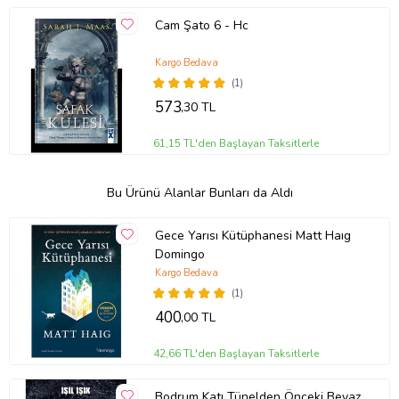
Cam Şato 6 - Hc
Kargo Bedava
(1)
573
,30 TL
61,15 TL'den Başlayan Taksitlerle
Bu Ürünü Alanlar Bunları da Aldı
Gece Yarısı Kütüphanesi Matt Haıg
Domingo
Kargo Bedava
(1)
400
,00 TL
42,66 TL'den Başlayan Taksitlerle
Bodrum Katı Tünelden Önceki Beyaz