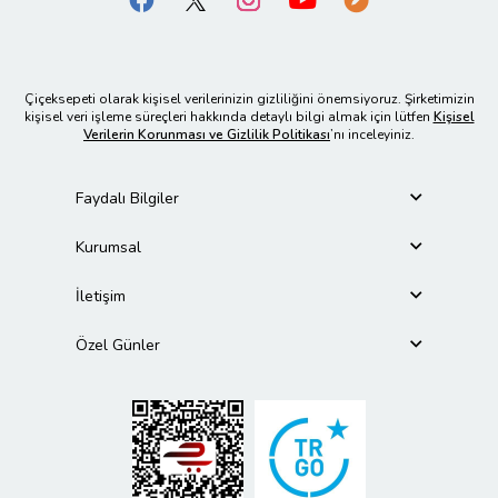
Çiçeksepeti olarak kişisel verilerinizin gizliliğini önemsiyoruz. Şirketimizin
kişisel veri işleme süreçleri hakkında detaylı bilgi almak için lütfen
Kişisel
Verilerin Korunması ve Gizlilik Politikası
’nı inceleyiniz.
Faydalı Bilgiler
Kurumsal
İletişim
Özel Günler