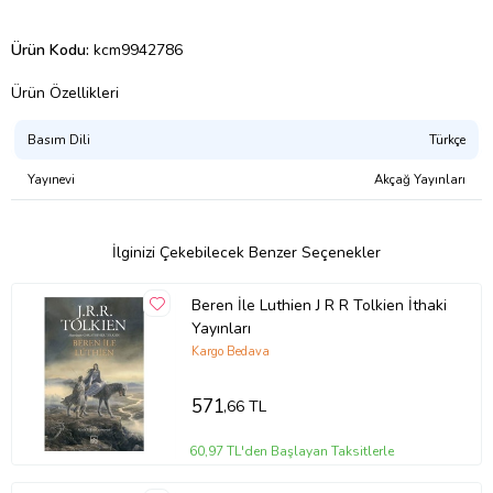
Ürün Kodu:
kcm9942786
Ürün Özellikleri
Basım Dili
Türkçe
Yayınevi
Akçağ Yayınları
İlginizi Çekebilecek Benzer Seçenekler
Beren İle Luthien J R R Tolkien İthaki
Yayınları
Kargo Bedava
571
,66 TL
60,97 TL'den Başlayan Taksitlerle