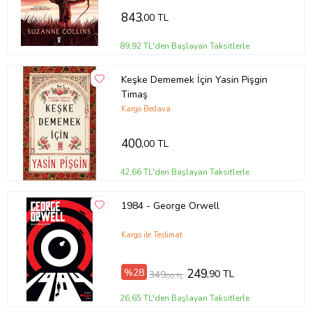
843
,00 TL
89,92 TL'den Başlayan Taksitlerle
Keşke Dememek İçin Yasin Pişgin
Timaş
Kargo Bedava
400
,00 TL
42,66 TL'den Başlayan Taksitlerle
1984 - George Orwell
Kargo ile Teslimat
%28
249
,90 TL
349
,00 TL
26,65 TL'den Başlayan Taksitlerle