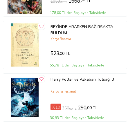
1668
,75 TL
1950
,00 TL
178,00 TL'den Başlayan Taksitlerle
BEYİNDE ARARKEN BAĞIRSAKTA
BULDUM
Kargo Bedava
523
,00 TL
55,78 TL'den Başlayan Taksitlerle
Harry Potter ve Azkaban Tutsağı 3
Kargo ile Teslimat
%19
290
,00 TL
360
,00 TL
30,93 TL'den Başlayan Taksitlerle