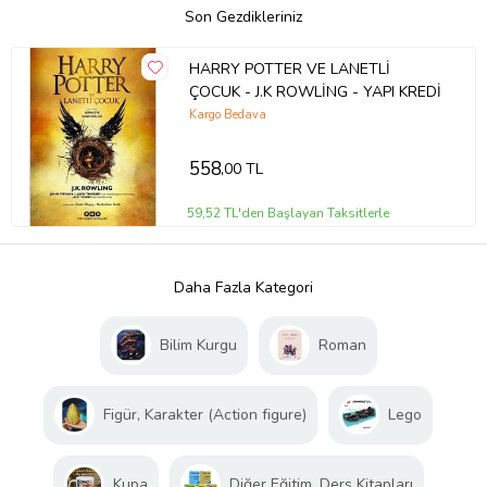
Son Gezdikleriniz
HARRY POTTER VE LANETLİ
ÇOCUK - J.K ROWLİNG - YAPI KREDİ
Kargo Bedava
558
,00 TL
59,52 TL'den Başlayan Taksitlerle
Daha Fazla Kategori
Bilim Kurgu
Roman
Figür, Karakter (Action figure)
Lego
Kupa
Diğer Eğitim, Ders Kitapları