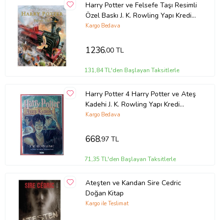
Harry Potter ve Felsefe Taşı Resimli
Özel Baskı J. K. Rowling Yapı Kredi
Yayınları
Kargo Bedava
1236
,00 TL
131,84 TL'den Başlayan Taksitlerle
Harry Potter 4 Harry Potter ve Ateş
Kadehi J. K. Rowling Yapı Kredi
Yayınları
Kargo Bedava
668
,97 TL
71,35 TL'den Başlayan Taksitlerle
Ateşten ve Kandan Sire Cedric
Doğan Kitap
Kargo ile Teslimat