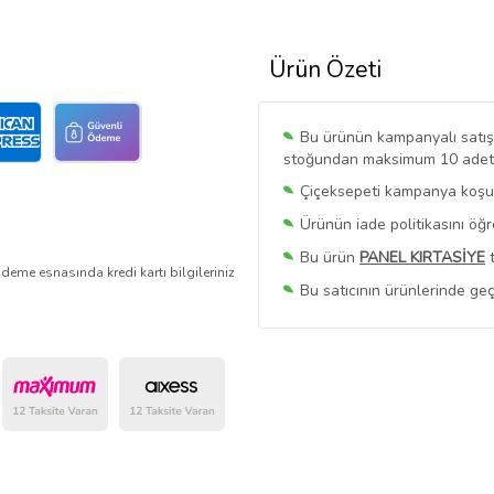
Ürün Özeti
Bu ürünün kampanyalı satışı 
stoğundan maksimum 10 adet sa
Çiçeksepeti kampanya koşull
Ürünün iade politikasını öğ
Bu ürün
PANEL KIRTASİYE
t
deme esnasında kredi kartı bilgileriniz
Bu satıcının ürünlerinde geç
Bu Satıcının
Tüm Ürünlerini
Ürün sayfasında gördüğünüz f
belirlenmektedir.