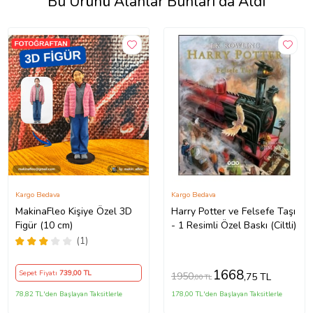
Bu Ürünü Alanlar Bunları da Aldı
Kargo Bedava
Kargo Bedava
MakinaFleo Kişiye Özel 3D
Harry Potter ve Felsefe Taşı
Figür (10 cm)
- 1 Resimli Özel Baskı (Ciltli)
(1)
1668
Sepet Fiyatı
739
,00 TL
1950
,75 TL
,00 TL
78,82 TL'den Başlayan Taksitlerle
178,00 TL'den Başlayan Taksitlerle