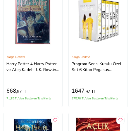
Kargo Bedava
Kargo Bedava
Harry Potter 4 Harry Potter
Program Serısı Kutulu Özel
ve Ateş Kadehi J. K. Rowling
Set 6 Kitap Pegasus
Yapı Kredi Yayınları
Yayınları
668
1647
,97 TL
,97 TL
71,35 TL'den Başlayan Taksitlerle
175,78 TL'den Başlayan Taksitlerle