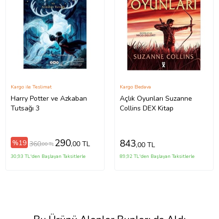
Kargo ile Teslimat
Kargo Bedava
Harry Potter ve Azkaban
Açlık Oyunları Suzanne
Tutsağı 3
Collins DEX Kitap
290
843
%19
360
,00 TL
,00 TL
,00 TL
30,93 TL'den Başlayan Taksitlerle
89,92 TL'den Başlayan Taksitlerle