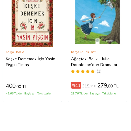
Kargo Bedava
Kargo ile Teslimat
Keşke Dememek İçin Yasin
Ağaçtaki Balık - Julia
Pişgin Timaş
Donaldson'dan Dramalar
(1)
279
400
%11
315
,00 TL
,00 TL
,00 TL
42,66 TL'den Başlayan Taksitlerle
29,76 TL'den Başlayan Taksitlerle