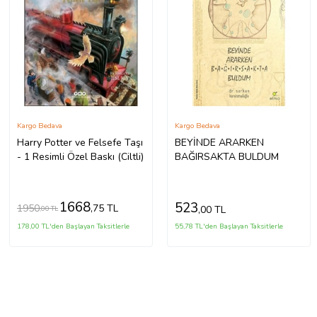
Kargo Bedava
Kargo Bedava
Harry Potter ve Felsefe Taşı
BEYİNDE ARARKEN
- 1 Resimli Özel Baskı (Ciltli)
BAĞIRSAKTA BULDUM
1668
523
1950
,75 TL
,00 TL
,00 TL
178,00 TL'den Başlayan Taksitlerle
55,78 TL'den Başlayan Taksitlerle