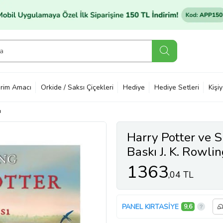
rim Amacı
Orkide / Saksı Çiçekleri
Hediye
Hediye Setleri
Kişi
ı
Harry Potter ve S
Baskı J. K. Rowlin
1363
,04 TL
PANEL KIRTASİYE
9,6