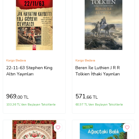
Kargo Bedava
Kargo Bedava
22-11-63 Stephen King
Beren İle Luthien J R R
Altın Yayınları
Tolkien İthaki Yayınları
969
571
,00 TL
,66 TL
103,36 TL'den Başlayan Taksitlerle
60,97 TL'den Başlayan Taksitlerle