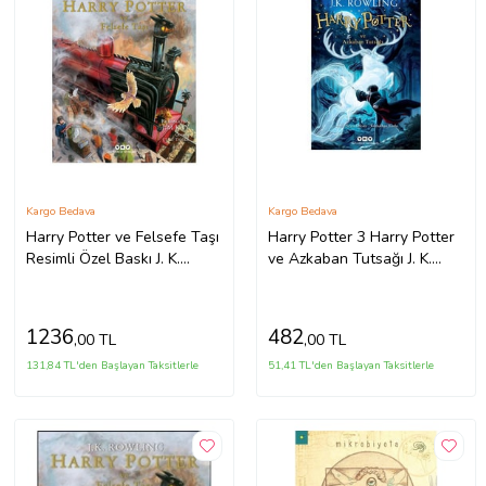
Kargo Bedava
Kargo Bedava
Harry Potter ve Felsefe Taşı
Harry Potter 3 Harry Potter
Resimli Özel Baskı J. K.
ve Azkaban Tutsağı J. K.
Rowling Yapı Kredi Yayınları
Rowling Yapı Kredi Yayınları
1236
482
,00 TL
,00 TL
131,84 TL'den Başlayan Taksitlerle
51,41 TL'den Başlayan Taksitlerle