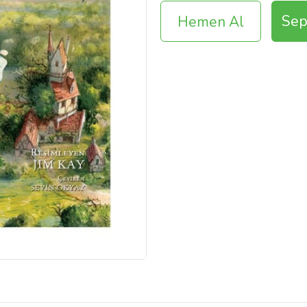
Sep
Hemen Al