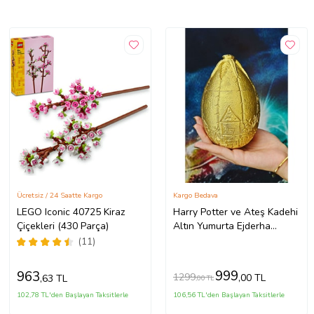
Ücretsiz / 24 Saatte Kargo
Kargo Bedava
LEGO Iconic 40725 Kiraz
Harry Potter ve Ateş Kadehi
Çiçekleri (430 Parça)
Altın Yumurta Ejderha
Yumurtası YENİ VERSİYON
(11)
(GERÇEK BOY)
999
963
1299
,00 TL
,63 TL
,00 TL
102,78 TL'den Başlayan Taksitlerle
106,56 TL'den Başlayan Taksitlerle