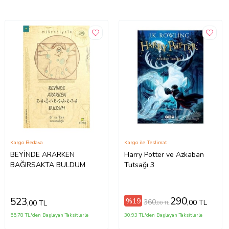
Kargo Bedava
Kargo ile Teslimat
BEYİNDE ARARKEN
Harry Potter ve Azkaban
BAĞIRSAKTA BULDUM
Tutsağı 3
290
523
%19
360
,00 TL
,00 TL
,00 TL
55,78 TL'den Başlayan Taksitlerle
30,93 TL'den Başlayan Taksitlerle