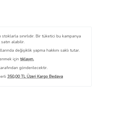
stoklarla sınırlıdır. Bir tüketici bu kampanya
tın alabilir.
arında değişiklik yapma hakkını saklı tutar.
renmek için
tıklayın.
arafından gönderilecektir.
erli
350,00 TL Üzeri Kargo Bedava
 Görüntüle
iyat bilgileri, satıcı tarafından