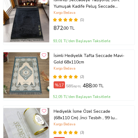
Yumuşak Kadife Peluş Seccade
Siyah 80 x 120 cm - 1100 gr
Kargo Bedava
(1)
872
,00 TL
93,01 TL'den Başlayan Taksitlerle
İsimli Hediyelik Tafta Seccade Mavi-
Gold 68x110cm
Kargo Bedava
(2)
%17
488
,00 TL
585
,50 TL
52,05 TL'den Başlayan Taksitlerle
Hediyelik İsme Özel Seccade
(68x110 Cm) ,İnci Tesbih , 99 lu
Tesbih, Silindir Seti - Krem
Kargo Bedava
(3)