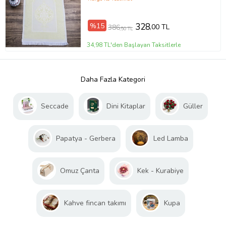
%15
328
,00 TL
386
,50 TL
34,98 TL'den Başlayan Taksitlerle
Daha Fazla Kategori
Seccade
Dini Kitaplar
Güller
Papatya - Gerbera
Led Lamba
Omuz Çanta
Kek - Kurabiye
Kahve fincan takımı
Kupa