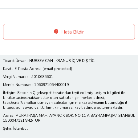
Hata Bildir
Ticaret Ünvanı: NURSEV CAN-İKRANUR İÇ VE DIŞ TİC.
Kayıtlı E-Posta Adresi:
[email protected]
Vergi Numarası: 5010686601
Mersis Numarası: 1060971064400019
İletişim: Satıcının Çiçeksepeti tarafından teyit edilmiş iletişim bilgileri ile
birlikte tacir/esnaf/sanatkar olan satıcılar için merkez adresi;
tacir/esnaf/sanatkar olmayan satıcılar için merkez adresinin bulunduğu il
bilgisi, ad, soyad ve T.C. kimlik numarası kayıt altında bulunmaktadır.
Adres: MURATPAŞA MAH. AYANCIK SOK. NO:11 A BAYRAMPAŞA/ İSTANBUL
1500047121/342/TUR
Şehir: İstanbul