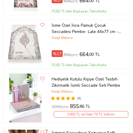
%17
664
,00 TL
804
,40 TL
70,82 TL'den Başlayan Taksitlerle
İsme Özel İnce Pamuk Çocuk
Seccadesi Pembe- Lale 44x77 cm -
180 gr - Tesbih Hediyeli
Kargo Bedava
%17
664
,00 TL
804
,40 TL
70,82 TL'den Başlayan Taksitlerle
Hediyelik Kutulu Kişiye Özel Tesbih
Zikirmatik İsimli Seccade Seti Pembe
Kargo Bedava
(4)
855
,86 TL
1033
,33 TL
1000 TL ve Üzeri 70 TL İndirim
İsminizi Seccadeye Yazıyoruz Soft