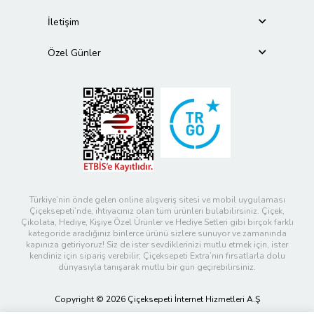
İletişim
Özel Günler
Türkiye’nin önde gelen online alışveriş sitesi ve mobil uygulaması
Çiçeksepeti’nde, ihtiyacınız olan tüm ürünleri bulabilirsiniz. Çiçek,
Çikolata, Hediye, Kişiye Özel Ürünler ve Hediye Setleri gibi birçok farklı
kategoride aradığınız binlerce ürünü sizlere sunuyor ve zamanında
kapınıza getiriyoruz! Siz de ister sevdiklerinizi mutlu etmek için, ister
kendiniz için sipariş verebilir; Çiçeksepeti Extra’nın fırsatlarla dolu
dünyasıyla tanışarak mutlu bir gün geçirebilirsiniz.
Copyright © 2026 Çiçeksepeti İnternet Hizmetleri A.Ş