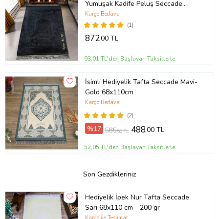
Yumuşak Kadife Peluş Seccade
Siyah 80 x 120 cm - 1100 gr
Kargo Bedava
(1)
872
,00 TL
93,01 TL'den Başlayan Taksitlerle
İsimli Hediyelik Tafta Seccade Mavi-
Gold 68x110cm
Kargo Bedava
(2)
%17
488
,00 TL
585
,50 TL
52,05 TL'den Başlayan Taksitlerle
Son Gezdikleriniz
Hediyelik İpek Nur Tafta Seccade
Sarı 68x110 cm - 200 gr
Kargo ile Teslimat