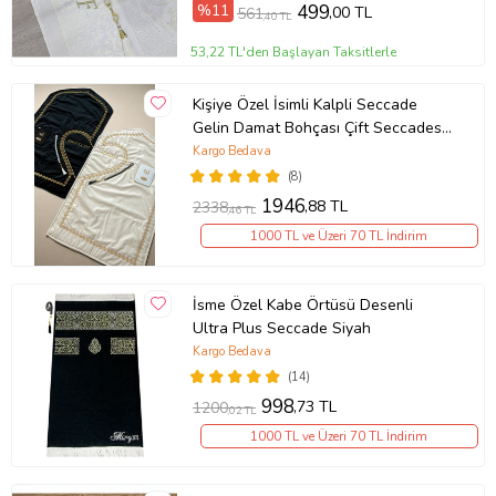
%11
499
,00 TL
561
,40 TL
53,22 TL'den Başlayan Taksitlerle
Kişiye Özel İsimli Kalpli Seccade
Gelin Damat Bohçası Çift Seccadesi
Tesbihli Çeyizlik Hediyelik Set (Çok
Kargo Bedava
Renkli)
(8)
1946
,88 TL
2338
,46 TL
1000 TL ve Üzeri 70 TL İndirim
İsme Özel Kabe Örtüsü Desenli
Ultra Plus Seccade Siyah
Kargo Bedava
(14)
998
,73 TL
1200
,02 TL
1000 TL ve Üzeri 70 TL İndirim