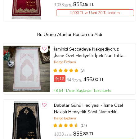
855
,86 TL
1033
,33 TL
1000 TL ve Üzeri 70 TL İndirim
Bu Ürünü Alanlar Bunları da Aldı
İsminizi Seccadeye Nakşediyoruz
,İsme Özel Hediyelik İpek Nur Tafta
Seccade Bebek Pembesi 68x110 cm
Kargo Bedava
- 200 gr
(3)
%16
456
,00 TL
545
,70 TL
48,64 TL'den Başlayan Taksitlerle
Babalar Günü Hediyesi - İsme Özel
Nakışlı Hediyelik Şönil Namazlık
İsimli Seccade Siyah
Kargo Bedava
(14)
855
,86 TL
1033
,33 TL