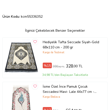
Ürün Kodu:
kcm55336352
İlginizi Çekebilecek Benzer Seçenekler
Hediyelik Tafta Seccade Siyah-Gold
68x110 cm - 200 gr
Kargo ile Teslimat
%15
328
,00 TL
386
,50 TL
34,98 TL'den Başlayan Taksitlerle
İsme Özel İnce Pamuk Çocuk
Seccadesi Mavi- Lale 44x77 cm -
180 gr - Tesbih Hediyeli
Kargo Bedava