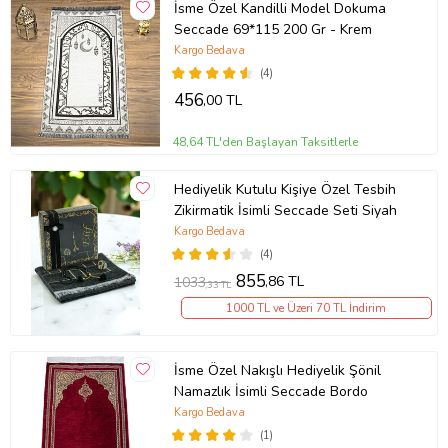
İsme Özel Kandilli Model Dokuma
Seccade 69*115 200 Gr - Krem
Kargo Bedava
(4)
456
,00 TL
48,64 TL'den Başlayan Taksitlerle
Hediyelik Kutulu Kişiye Özel Tesbih
Zikirmatik İsimli Seccade Seti Siyah
Kargo Bedava
(4)
855
,86 TL
1033
,33 TL
1000 TL ve Üzeri 70 TL İndirim
İsme Özel Nakışlı Hediyelik Şönil
Namazlık İsimli Seccade Bordo
Kargo Bedava
(1)