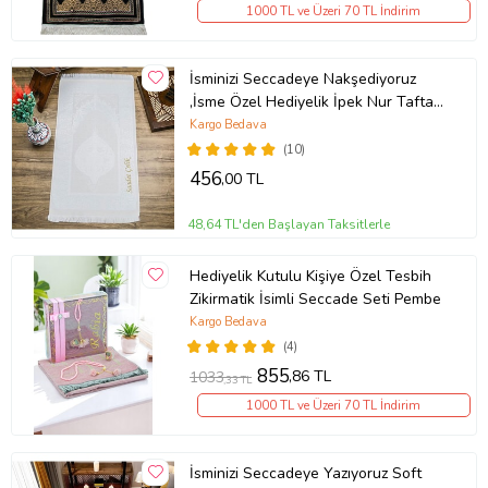
1000 TL ve Üzeri 70 TL İndirim
İsminizi Seccadeye Nakşediyoruz
,İsme Özel Hediyelik İpek Nur Tafta
Seccade Krem 68x110 cm - 200 gr
Kargo Bedava
(10)
456
,00 TL
48,64 TL'den Başlayan Taksitlerle
Hediyelik Kutulu Kişiye Özel Tesbih
Zikirmatik İsimli Seccade Seti Pembe
Kargo Bedava
(4)
855
,86 TL
1033
,33 TL
1000 TL ve Üzeri 70 TL İndirim
İsminizi Seccadeye Yazıyoruz Soft