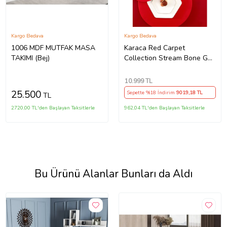
Kargo Bedava
Kargo Bedava
1006 MDF MUTFAK MASA
Karaca Red Carpet
TAKIMI (Bej)
Collection Stream Bone Geo
59 Parça 12 Kişilik Yemek
Takımı Gold Outlet
10.999
TL
25.500
Sepette %18 İndirim
9019
,18 TL
TL
2720,00 TL'den Başlayan Taksitlerle
962,04 TL'den Başlayan Taksitlerle
Bu Ürünü Alanlar Bunları da Aldı