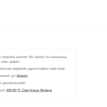
stoklarla sınırlıdır. Bir tüketici bu kampanya
tın alabilir.
arında değişiklik yapma hakkını saklı tutar.
renmek için
tıklayın.
n gönderilecektir.
erli
350,00 TL Üzeri Kargo Bedava
 Görüntüle
iyat bilgileri, satıcı tarafından