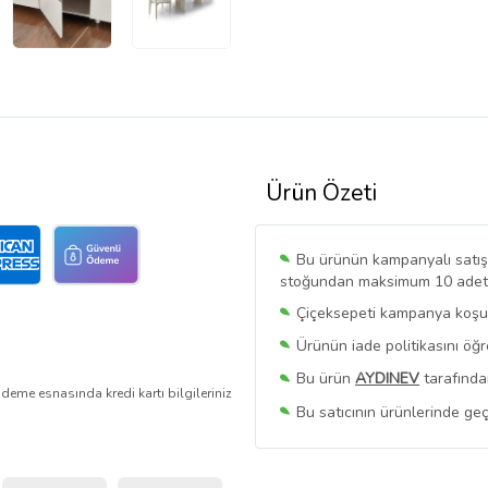
Ürün Özeti
Bu ürünün kampanyalı satışı 
stoğundan maksimum 10 adet sa
Çiçeksepeti kampanya koşull
Ürünün iade politikasını öğ
Bu ürün
AYDINEV
tarafında
deme esnasında kredi kartı bilgileriniz
Bu satıcının ürünlerinde geç
Bu Satıcının
Tüm Ürünlerini
Ürün sayfasında gördüğünüz f