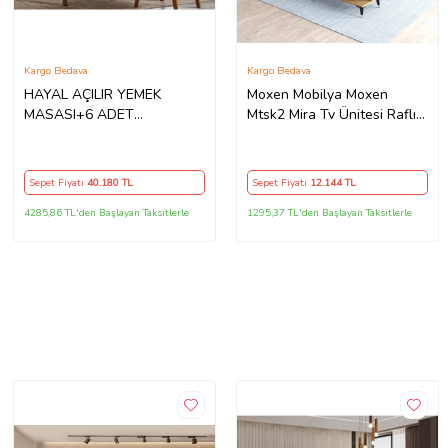
Kargo Bedava
Kargo Bedava
HAYAL AÇILIR YEMEK
Moxen Mobilya Moxen
MASASI+6 ADET
Mtsk2 Mira Tv Ünitesi Raflı
SANDALYE (Ceviz)
Dolaplı Orta Sehpası Ve
Konsol Takımı /yemek Odası
Sepet-bendir
Sepet Fiyatı
40.180
TL
Sepet Fiyatı
12.144
TL
MXNMTSK2002SPT
4285,86 TL'den Başlayan Taksitlerle
1295,37 TL'den Başlayan Taksitlerle