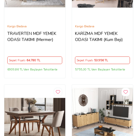
Kargo Bedava
Kargo Bedava
TRAVERTEN MDF YEMEK
KARİZMA MDF YEMEK
ODASI TAKIMI (Mermer)
ODASI TAKIMI (Kum Beji)
Sepet Fiyatı
64.780
TL
Sepet Fiyatı
53.956
TL
6909,86 TL'den Başlayan Taksitlerle
5755,30 TL'den Başlayan Taksitlerle