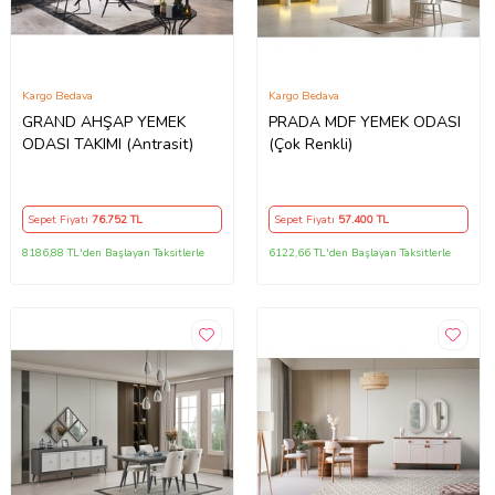
Kargo Bedava
Kargo Bedava
GRAND AHŞAP YEMEK
PRADA MDF YEMEK ODASI
ODASI TAKIMI (Antrasit)
(Çok Renkli)
Sepet Fiyatı
76.752
TL
Sepet Fiyatı
57.400
TL
8186,88 TL'den Başlayan Taksitlerle
6122,66 TL'den Başlayan Taksitlerle