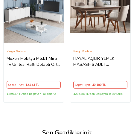
Kargo Bedava
Kargo Bedava
Moxen Mobilya Mtsk1 Mira
HAYAL AÇILIR YEMEK
Tv Ünitesi Raflı Dolaplı Orta
MASASI+6 ADET
Sehpası Ve Konsol Takımı
SANDALYE (Ceviz)
/yemek Odası Beyaz
MXNMTSK1001BYZ
Sepet Fiyatı
12.144
TL
Sepet Fiyatı
40.180
TL
1295,37 TL'den Başlayan Taksitlerle
4285,86 TL'den Başlayan Taksitlerle
Son Gezdikleriniz