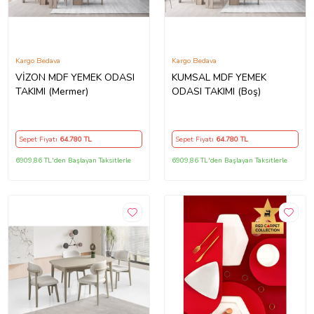
Kargo Bedava
Kargo Bedava
VİZON MDF YEMEK ODASI
KUMSAL MDF YEMEK
TAKIMI (Mermer)
ODASI TAKIMI (Boş)
Sepet Fiyatı
64.780
TL
Sepet Fiyatı
64.780
TL
6909,86 TL'den Başlayan Taksitlerle
6909,86 TL'den Başlayan Taksitlerle