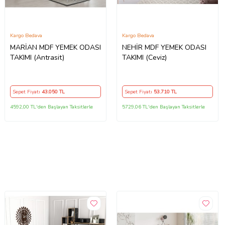
Kargo Bedava
Kargo Bedava
MARİAN MDF YEMEK ODASI
NEHİR MDF YEMEK ODASI
TAKIMI (Antrasit)
TAKIMI (Ceviz)
Sepet Fiyatı
43.050
TL
Sepet Fiyatı
53.710
TL
4592,00 TL'den Başlayan Taksitlerle
5729,06 TL'den Başlayan Taksitlerle