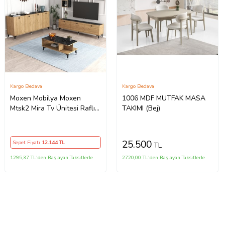
Kargo Bedava
Kargo Bedava
Moxen Mobilya Moxen
1006 MDF MUTFAK MASA
Mtsk2 Mira Tv Ünitesi Raflı
TAKIMI (Bej)
Dolaplı Orta Sehpası Ve
Konsol Takımı /yemek Odası
Sepet-bendir
25.500
Sepet Fiyatı
12.144
TL
TL
MXNMTSK2002SPT
1295,37 TL'den Başlayan Taksitlerle
2720,00 TL'den Başlayan Taksitlerle