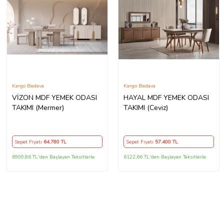
Kargo Bedava
Kargo Bedava
VİZON MDF YEMEK ODASI
HAYAL MDF YEMEK ODASI
TAKIMI (Mermer)
TAKIMI (Ceviz)
Sepet Fiyatı
64.780
TL
Sepet Fiyatı
57.400
TL
6909,86 TL'den Başlayan Taksitlerle
6122,66 TL'den Başlayan Taksitlerle