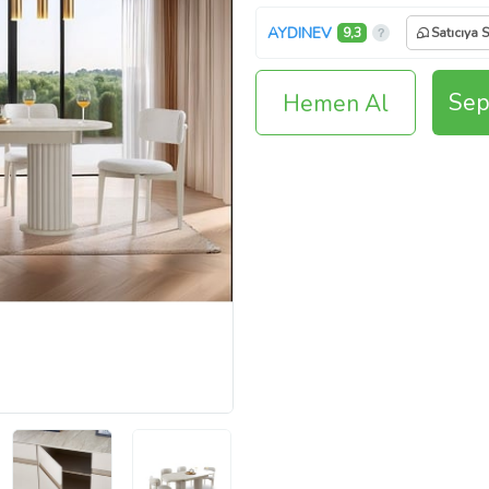
AYDINEV
9,3
Satıcıya 
Sep
Hemen Al