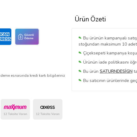
Ürün Özeti
Bu ürünün kampanyalı satışı 
stoğundan maksimum 10 adet sa
Çiçeksepeti kampanya koşull
Ürünün iade politikasını öğ
Bu ürün
SATURNDESİGN
ta
deme esnasında kredi kartı bilgileriniz
Bu satıcının ürünlerinde geç
Bu Satıcının
Tüm Ürünlerini
Ürün sayfasında gördüğünüz f
belirlenmektedir.