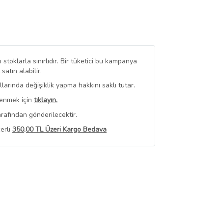
stoklarla sınırlıdır. Bir tüketici bu kampanya
tın alabilir.
arında değişiklik yapma hakkını saklı tutar.
renmek için
tıklayın.
rafından gönderilecektir.
erli
350,00 TL Üzeri Kargo Bedava
 Görüntüle
iyat bilgileri, satıcı tarafından