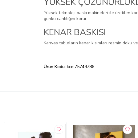
YÜKSEK ÇÖZÜNÜRLÜKL
Yüksek teknoloji baskı makineleri ile üretilen k
günkü canlılığını korur.
KENAR BASKISI
Kanvas tabloların kenar kısımları resmin doku ve 
Ürün Kodu:
kcm75749786