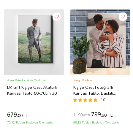
Aynı Gün Ücretsiz Teslimat
Kargo Bedava
BK Gift Kişiye Özel Atatürk
Kişiye Özel Fotoğraflı
Kanvas Tablo 50x70cm 30
Kanvas Tablo, Baskılı
Hediye Tablo, Seni
(10)
Seviyorum Hediyesi
799
679
1199
,90 TL
,00 TL
,85 TL
72,42 TL'den Başlayan Taksitlerle
85,32 TL'den Başlayan Taksitlerle