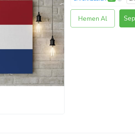
Sep
Hemen Al