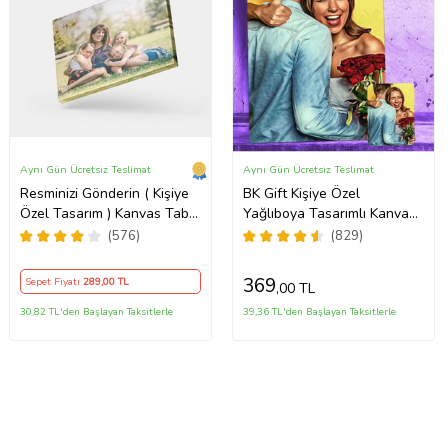
Aynı Gün Ücretsiz Teslimat
Aynı Gün Ücretsiz Teslimat
Resminizi Gönderin ( Kişiye
BK Gift Kişiye Özel
Özel Tasarım ) Kanvas Tablo
Yağlıboya Tasarımlı Kanvas
Yapalım.
Tablo, Sevgiliye Hediye,
(576)
(829)
Arkadaşa Hediye, Doğum
Günü Hediyesi, Ev Hediyesi
369
Sepet Fiyatı
289
,00 TL
,00 TL
30,82 TL'den Başlayan Taksitlerle
39,36 TL'den Başlayan Taksitlerle