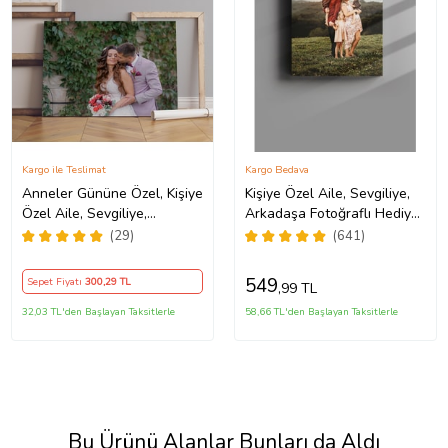
Kargo ile Teslimat
Kargo Bedava
Anneler Gününe Özel, Kişiye
Kişiye Özel Aile, Sevgiliye,
Özel Aile, Sevgiliye,
Arkadaşa Fotoğraflı Hediye
Arkadaşa Fotoğraflı Hediye
Kanvas Tablo
(29)
(641)
Kanvas Tablo
549
Sepet Fiyatı
300
,29 TL
,99 TL
32,03 TL'den Başlayan Taksitlerle
58,66 TL'den Başlayan Taksitlerle
Bu Ürünü Alanlar Bunları da Aldı