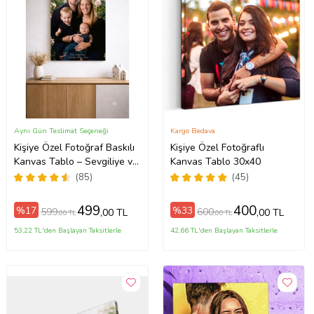
Aynı Gün Teslimat Seçeneği
Kargo Bedava
Kişiye Özel Fotoğraf Baskılı
Kişiye Özel Fotoğraflı
Kanvas Tablo – Sevgiliye ve
Kanvas Tablo 30x40
Aileye Özel Hediye
(85)
(45)
(ÇokluRenk)
499
400
%17
%33
599
600
,00 TL
,00 TL
,00 TL
,00 TL
53,22 TL'den Başlayan Taksitlerle
42,66 TL'den Başlayan Taksitlerle