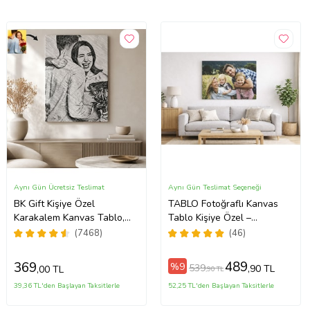
Aynı Gün Ücretsiz Teslimat
Aynı Gün Teslimat Seçeneği
BK Gift Kişiye Özel
TABLO Fotoğraflı Kanvas
Karakalem Kanvas Tablo,
Tablo Kişiye Özel –
Sevgiliye Hediye, Ev
Dekoratif Duvar Tablosu
(7468)
(46)
Hediyesi, Arkadaşa Hediye
(ÇokluRenk)
489
369
%9
539
,90 TL
,00 TL
,90 TL
39,36 TL'den Başlayan Taksitlerle
52,25 TL'den Başlayan Taksitlerle