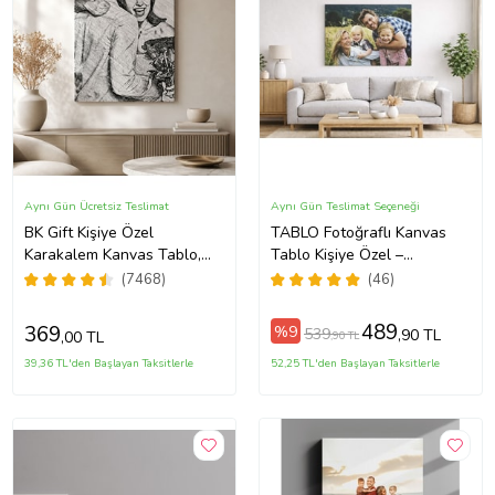
Aynı Gün Ücretsiz Teslimat
Aynı Gün Teslimat Seçeneği
BK Gift Kişiye Özel
TABLO Fotoğraflı Kanvas
Karakalem Kanvas Tablo,
Tablo Kişiye Özel –
Sevgiliye Hediye, Ev
Dekoratif Duvar Tablosu
(7468)
(46)
Hediyesi, Arkadaşa Hediye
(ÇokluRenk)
489
369
%9
539
,90 TL
,00 TL
,90 TL
39,36 TL'den Başlayan Taksitlerle
52,25 TL'den Başlayan Taksitlerle