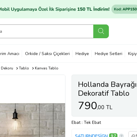
rim Amacı
Orkide / Saksı Çiçekleri
Hediye
Hediye Setleri
Kişi
 Dekoru
Tablo
Kanvas Tablo
Hollanda Bayrağ
Dekoratif Tablo
790
,00 TL
Ebat
: Tek Ebat
SATURNDESİGN
9,7