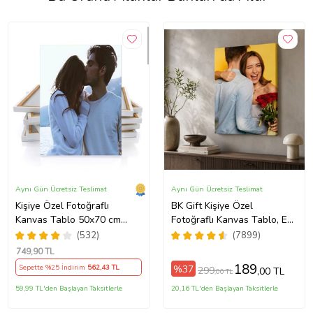
Aynı Gün Ücretsiz Teslimat
Aynı Gün Ücretsiz Teslimat
Kişiye Özel Fotoğraflı
BK Gift Kişiye Özel
Kanvas Tablo 50x70 cm
Fotoğraflı Kanvas Tablo, Ev
Büyük Boy 70/100 cm Duvar
Hediyesi, Sevgiliye Hediye,
(532)
(7899)
Tablosu – Sevgiliye & Aileye
Arkadaşa Hediye
749
,90 TL
Anlamlı Hediye , Babaya
189
%37
Sepette %25 İndirim
562
,43 TL
299
,00 TL
,00 TL
Hediye
59,99 TL'den Başlayan Taksitlerle
20,16 TL'den Başlayan Taksitlerle