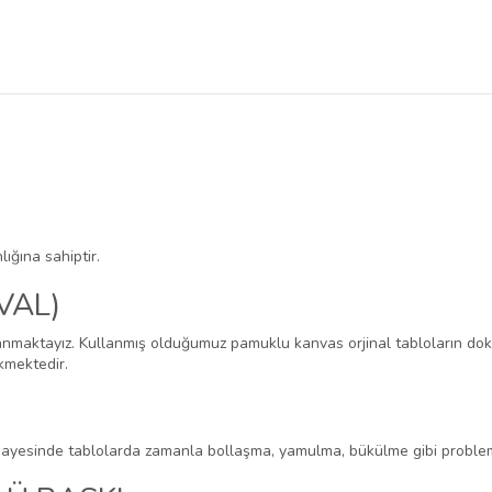
ığına sahiptir.
VAL)
nmaktayız. Kullanmış olduğumuz pamuklu kanvas orjinal tabloların doku
kmektedir.
 sayesinde tablolarda zamanla bollaşma, yamulma, bükülme gibi probl