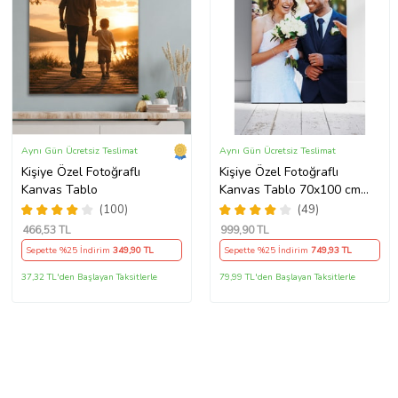
Aynı Gün Ücretsiz Teslimat
Aynı Gün Ücretsiz Teslimat
Kişiye Özel Fotoğraflı
Kişiye Özel Fotoğraflı
Kanvas Tablo
Kanvas Tablo 70x100 cm
Dev Boy Duvar Tablosu –
(100)
(49)
Sevgiliye, Aileye & Ev
466
,53 TL
999
,90 TL
Hediyesi
Sepette %25 İndirim
349
,90 TL
Sepette %25 İndirim
749
,93 TL
37,32 TL'den Başlayan Taksitlerle
79,99 TL'den Başlayan Taksitlerle