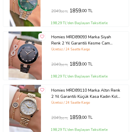
1859
,00 TL
2049
,00 TL
198,29 TL'den Başlayan Taksitlerle
Homies MRD89093 Marka Siyah
Renk 2 Yıl Garantili Kesme Cam
Kadın Kol Saati Bileklik Hediyeli
Ücretsiz / 24 Saatte Kargo
1859
,00 TL
2049
,00 TL
198,29 TL'den Başlayan Taksitlerle
Homies MRD89110 Marka Altın Renk
2 Yıl Garantili Küçük Kasa Kadın Kol
Saati Bileklik Hediyeli
Ücretsiz / 24 Saatte Kargo
1859
,00 TL
2049
,00 TL
198,29 TL'den Başlayan Taksitlerle