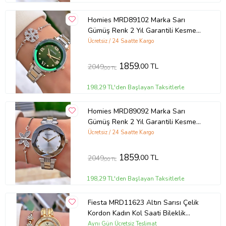
Homies MRD89102 Marka Sarı
Gümüş Renk 2 Yıl Garantili Kesme
Cam Kadın Kol Saati Bileklik Hediyeli
Ücretsiz / 24 Saatte Kargo
1859
,00 TL
2049
,00 TL
198,29 TL'den Başlayan Taksitlerle
Homies MRD89092 Marka Sarı
Gümüş Renk 2 Yıl Garantili Kesme
Cam Kadın Kol Saati Bileklik Hediyeli
Ücretsiz / 24 Saatte Kargo
1859
,00 TL
2049
,00 TL
198,29 TL'den Başlayan Taksitlerle
Fiesta MRD11623 Altın Sarısı Çelik
Kordon Kadın Kol Saati Bileklik
Hediyeli
Aynı Gün Ücretsiz Teslimat