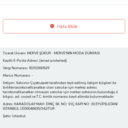
Hata Bildir
Ticaret Ünvanı: MERVE ŞÜKÜR - MERVE'NİN MODA DÜNYASI
Kayıtlı E-Posta Adresi:
[email protected]
Vergi Numarası: 8150360929
Mersis Numarası: -
İletişim: Satıcının Çiçeksepeti tarafından teyit edilmiş iletişim bilgileri ile
birlikte tacir/esnaf/sanatkar olan satıcılar için merkez adresi;
tacir/esnaf/sanatkar olmayan satıcılar için merkez adresinin bulunduğu il
bilgisi, ad, soyad ve T.C. kimlik numarası kayıt altında bulunmaktadır.
Adres: KARADOLAP MAH. DİNÇ SK. NO: 9 İÇ KAPI NO: 30 EYÜPSULTAN/
İSTANBUL 1500046635/342/TUR
Şehir: İstanbul