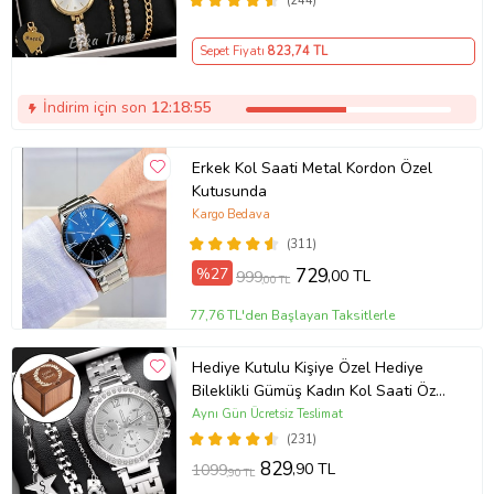
(244)
Arkadaşa hediye (Altın)
Sepet Fiyatı
823
,74 TL
İndirim için son
12:18:55
Erkek Kol Saati Metal Kordon Özel
Kutusunda
Kargo Bedava
(311)
%27
729
,00 TL
999
,00 TL
77,76 TL'den Başlayan Taksitlerle
Hediye Kutulu Kişiye Özel Hediye
Bileklikli Gümüş Kadın Kol Saati Özel
Kutusunda (Gümüş)
Aynı Gün Ücretsiz Teslimat
(231)
829
,90 TL
1099
,90 TL