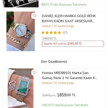
88,52 TL'den Başlayan Taksitlerle
DANİEL KLEİN MARKA GOLD RENK
BAYAN KADIN SAAT AKSESUAR
BİLEKLİK HEDİYELİ
Ücretsiz / 24 Saatte Kargo
(17)
2469
,00 TL
Sepette %5 İndirim
2345
,55 TL
Son Gezdikleriniz
Homies MRD89101 Marka Sarı
Gümüş Renk 2 Yıl Garantili Kadın Kol
Saati Bileklik Hediyeli
Ücretsiz / 24 Saatte Kargo
1859
,00 TL
2049
,00 TL
198,29 TL'den Başlayan Taksitlerle