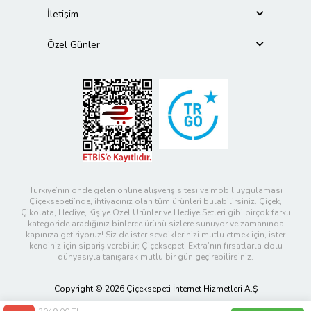
İletişim
Özel Günler
Türkiye’nin önde gelen online alışveriş sitesi ve mobil uygulaması
Çiçeksepeti’nde, ihtiyacınız olan tüm ürünleri bulabilirsiniz. Çiçek,
Çikolata, Hediye, Kişiye Özel Ürünler ve Hediye Setleri gibi birçok farklı
kategoride aradığınız binlerce ürünü sizlere sunuyor ve zamanında
kapınıza getiriyoruz! Siz de ister sevdiklerinizi mutlu etmek için, ister
kendiniz için sipariş verebilir; Çiçeksepeti Extra’nın fırsatlarla dolu
dünyasıyla tanışarak mutlu bir gün geçirebilirsiniz.
Copyright © 2026 Çiçeksepeti İnternet Hizmetleri A.Ş