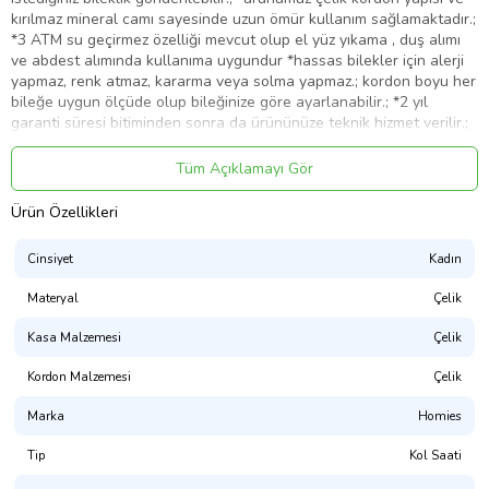
kırılmaz mineral camı sayesinde uzun ömür kullanım sağlamaktadır.;
*3 ATM su geçirmez özelliği mevcut olup el yüz yıkama , duş alımı
ve abdest alımında kullanıma uygundur *hassas bilekler için alerji
yapmaz, renk atmaz, kararma veya solma yapmaz.; kordon boyu her
bileğe uygun ölçüde olup bileğinize göre ayarlanabilir.; *2 yıl
garanti süresi bitiminden sonra da ürününüze teknik hizmet verilir.;
*teknik destek için yurtiçi kargo 310 367 397 anlaşma kodu ile tüm
bilgilerinizi belirterek ürününüzün bakımını yaptırabilirsiniz.;
Tüm Açıklamayı Gör
Ürün Kodu:
kcm58161171
Ürün Özellikleri
Cinsiyet
Kadın
Materyal
Çelik
Kasa Malzemesi
Çelik
Kordon Malzemesi
Çelik
Marka
Homies
Tip
Kol Saati