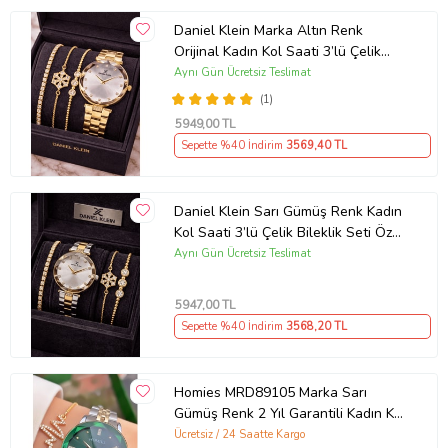
Daniel Klein Marka Altın Renk
Orijinal Kadın Kol Saati 3’lü Çelik
Bileklik Seti Özel Günler İçin Zarif
Aynı Gün Ücretsiz Teslimat
Hediye
(1)
5949
,00 TL
Sepette %40 İndirim
3569
,40 TL
Daniel Klein Sarı Gümüş Renk Kadın
Kol Saati 3’lü Çelik Bileklik Seti Özel
Günler İçin Zarif Hediye Seti
Aynı Gün Ücretsiz Teslimat
5947
,00 TL
Sepette %40 İndirim
3568
,20 TL
Homies MRD89105 Marka Sarı
Gümüş Renk 2 Yıl Garantili Kadın Kol
Saati Bileklik Hediyeli
Ücretsiz / 24 Saatte Kargo