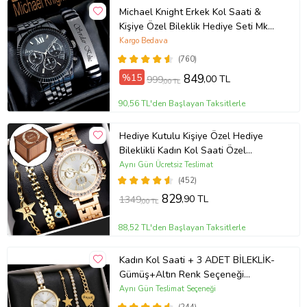
Michael Knight Erkek Kol Saati &
Kişiye Özel Bileklik Hediye Seti Mk
SiyahİçiGümüş
Kargo Bedava
(760)
%15
849
,00 TL
999
,00 TL
90,56 TL'den Başlayan Taksitlerle
Hediye Kutulu Kişiye Özel Hediye
Bileklikli Kadın Kol Saati Özel
Kutusunda (Gold)
Aynı Gün Ücretsiz Teslimat
(452)
829
,90 TL
1349
,00 TL
88,52 TL'den Başlayan Taksitlerle
Kadın Kol Saati + 3 ADET BİLEKLİK-
Gümüş+Altın Renk Seçeneği
ayarlanabilir kordon Kadın Kol Saati
Aynı Gün Teslimat Seçeneği
BİLEKLİK HEDİYE Altın Renk - Kız