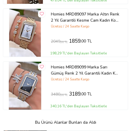
479,04 TL'den Başlayan Taksitlerle
Homies MRD89097 Marka Altın Renk
2 Yıl Garantili Kesme Cam Kadın Kol
Saati Bileklik Hediyeli
Ücretsiz / 24 Saatte Kargo
1859
,00 TL
2049
,00 TL
198,29 TL'den Başlayan Taksitlerle
Homies MRD89099 Marka Sarı
Gümüş Renk 2 Yıl Garantili Kadın Kol
Saati Bileklik Hediyeli
Ücretsiz / 24 Saatte Kargo
3189
,00 TL
3480
,00 TL
340,16 TL'den Başlayan Taksitlerle
Bu Ürünü Alanlar Bunları da Aldı