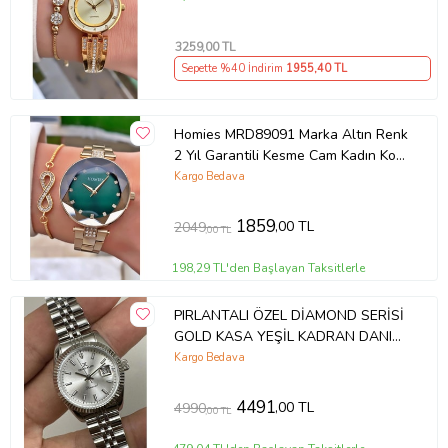
3259
,00 TL
Sepette %40 İndirim
1955
,40 TL
Homies MRD89091 Marka Altın Renk
2 Yıl Garantili Kesme Cam Kadın Kol
Saati Bileklik Hediyeli
Kargo Bedava
1859
,00 TL
2049
,00 TL
198,29 TL'den Başlayan Taksitlerle
PIRLANTALI ÖZEL DİAMOND SERİSİ
GOLD KASA YEŞİL KADRAN DANIEL
KLEIN DKE.1.10742 SERTİFİKALI
Kargo Bedava
KADIN KOL SAATİ (Gümüş)
4491
,00 TL
4990
,00 TL