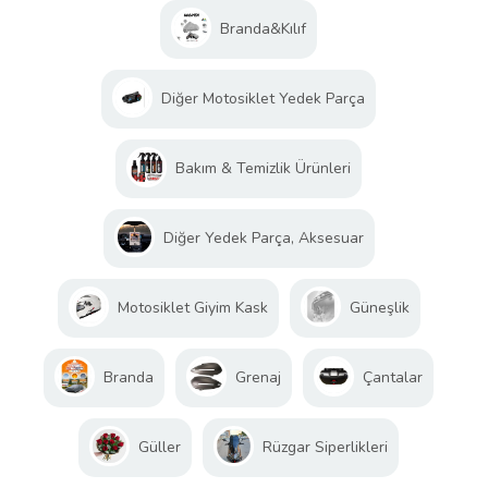
Branda&Kılıf
Diğer Motosiklet Yedek Parça
Bakım & Temizlik Ürünleri
Diğer Yedek Parça, Aksesuar
Motosiklet Giyim Kask
Güneşlik
Branda
Grenaj
Çantalar
Güller
Rüzgar Siperlikleri