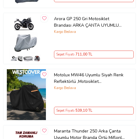
Arora GP 250 Gri Motosiklet
Brandası ARKA ÇANTA UYUMLU
DEĞİLDİR
Kargo Bedava
Sepet Fiyatı
711
,00 TL
Motolux MW46 Uyumlu Siyah Renk
Reflektörlü ,Motosiklet
Brandası,Motor Branda Motor
Kargo Bedava
Örtüsü (Güvenlik Kilidi ve Bağlantı
Tokalı)
Sepet Fiyatı
539
,10 TL
Maranta Thunder 250 Arka Çanta
Uyumlu Motor Branda Örtü Miflonlu