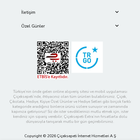
İletişim
Özel Günler
Türkiye’nin önde gelen online alışveriş sitesi ve mobil uygulaması
Çiçeksepeti’nde, ihtiyacınız olan tüm ürünleri bulabilirsiniz. Çiçek,
Çikolata, Hediye, Kişiye Özel Ürünler ve Hediye Setleri gibi birçok farklı
kategoride aradığınız binlerce ürünü sizlere sunuyor ve zamanında
kapınıza getiriyoruz! Siz de ister sevdiklerinizi mutlu etmek için, ister
kendiniz için sipariş verebilir; Çiçeksepeti Extra’nın fırsatlarla dolu
dünyasıyla tanışarak mutlu bir gün geçirebilirsiniz.
Copyright © 2026 Çiçeksepeti İnternet Hizmetleri A.Ş