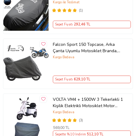
Siyah
Kargo ile Teslimat
(1)
Sepet Fiyatı
292
,46 TL
Falcon Sport 150 Topcase, Arka
Çanta Uyumlu Motosiklet Branda,
Motor Örtüsü , Çadır
Kargo Bedava
Sepet Fiyatı
629
,10 TL
VOLTA VM4 + 1500W 3 Tekerlekli 1
Kişilik Elektrikli Motosiklet Motor
Koruma Brandası Ultra Dayanıklı
Kargo Bedava
(3)
569
,00 TL
Sepette %10 İndirim
512
,10 TL