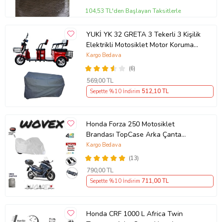
104,53 TL'den Başlayan Taksitlerle
YUKİ YK 32 GRETA 3 Tekerli 3 Kişilik
Elektrikli Motosiklet Motor Koruma
Brandası Ultra Dayanıklı
Kargo Bedava
(6)
569
,00 TL
Sepette %10 İndirim
512
,10 TL
Honda Forza 250 Motosiklet
Brandası TopCase Arka Çanta
Uyumlu Branda,Örtü
Kargo Bedava
(13)
790
,00 TL
Sepette %10 İndirim
711
,00 TL
Honda CRF 1000 L Africa Twin