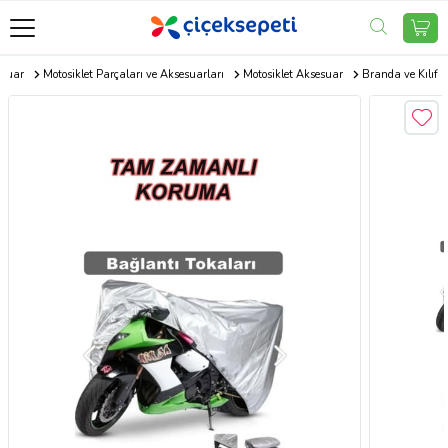
esuar
Motosiklet Parçaları ve Aksesuarları
Motosiklet Aksesuar
Branda ve Kılıf