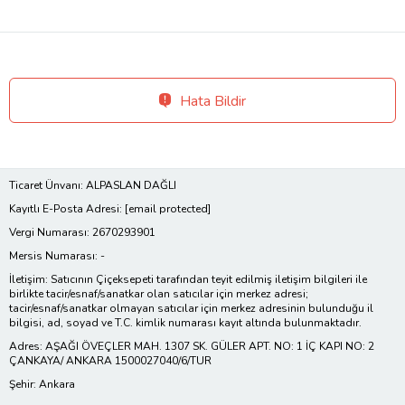
Hata Bildir
Ticaret Ünvanı: ALPASLAN DAĞLI
Kayıtlı E-Posta Adresi:
[email protected]
Vergi Numarası: 2670293901
Mersis Numarası: -
İletişim: Satıcının Çiçeksepeti tarafından teyit edilmiş iletişim bilgileri ile
birlikte tacir/esnaf/sanatkar olan satıcılar için merkez adresi;
tacir/esnaf/sanatkar olmayan satıcılar için merkez adresinin bulunduğu il
bilgisi, ad, soyad ve T.C. kimlik numarası kayıt altında bulunmaktadır.
Adres: AŞAĞI ÖVEÇLER MAH. 1307 SK. GÜLER APT. NO: 1 İÇ KAPI NO: 2
ÇANKAYA/ ANKARA 1500027040/6/TUR
Şehir: Ankara