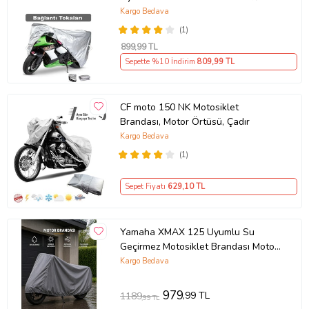
Premium 4 Mevsim Koruma Gri
Kargo Bedava
(1)
899
,99 TL
Sepette %10 İndirim
809
,99 TL
CF moto 150 NK Motosiklet
Brandası, Motor Örtüsü, Çadır
Kargo Bedava
(1)
Sepet Fiyatı
629
,10 TL
Yamaha XMAX 125 Uyumlu Su
Geçirmez Motosiklet Brandası Motor
Branda
Kargo Bedava
979
,99 TL
1189
,99 TL