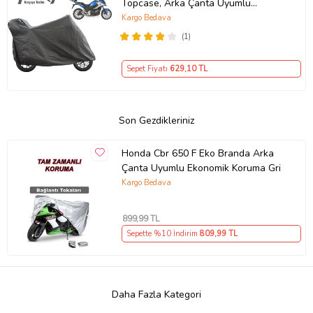
Topcase, Arka Çanta Uyumlu
Motosiklet Branda, Motor Örtüsü ,
Kargo Bedava
Çadır
(1)
Sepet Fiyatı
629
,10 TL
Son Gezdikleriniz
Honda Cbr 650 F Eko Branda Arka
Çanta Uyumlu Ekonomik Koruma Gri
Kargo Bedava
899
,99 TL
Sepette %10 İndirim
809
,99 TL
Daha Fazla Kategori