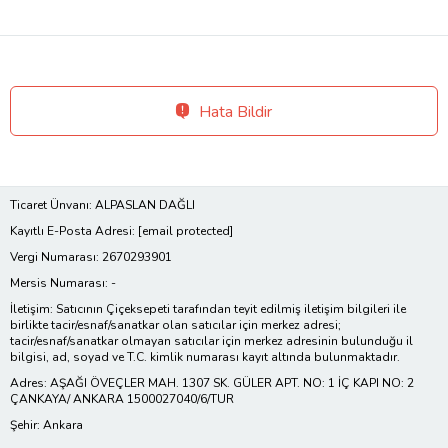
Hata Bildir
Ticaret Ünvanı: ALPASLAN DAĞLI
Kayıtlı E-Posta Adresi:
[email protected]
Vergi Numarası: 2670293901
Mersis Numarası: -
İletişim: Satıcının Çiçeksepeti tarafından teyit edilmiş iletişim bilgileri ile
birlikte tacir/esnaf/sanatkar olan satıcılar için merkez adresi;
tacir/esnaf/sanatkar olmayan satıcılar için merkez adresinin bulunduğu il
bilgisi, ad, soyad ve T.C. kimlik numarası kayıt altında bulunmaktadır.
Adres: AŞAĞI ÖVEÇLER MAH. 1307 SK. GÜLER APT. NO: 1 İÇ KAPI NO: 2
ÇANKAYA/ ANKARA 1500027040/6/TUR
Şehir: Ankara