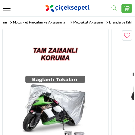
esuar
Motosiklet Parçaları ve Aksesuarları
Motosiklet Aksesuar
Branda ve Kılıf