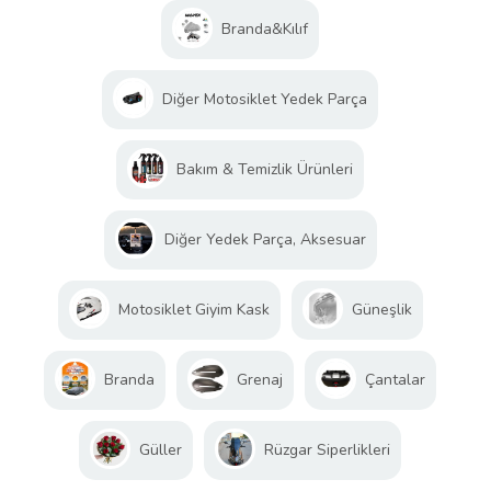
Branda&Kılıf
Diğer Motosiklet Yedek Parça
Bakım & Temizlik Ürünleri
Diğer Yedek Parça, Aksesuar
Motosiklet Giyim Kask
Güneşlik
Branda
Grenaj
Çantalar
Güller
Rüzgar Siperlikleri