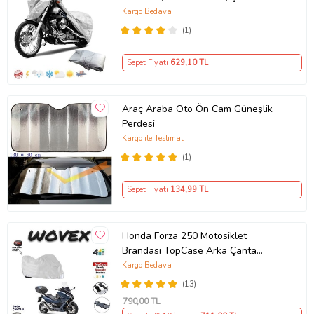
Kargo Bedava
(1)
Sepet Fiyatı
629
,10 TL
Araç Araba Oto Ön Cam Güneşlik
Perdesi
Kargo ile Teslimat
(1)
Sepet Fiyatı
134
,99 TL
Honda Forza 250 Motosiklet
Brandası TopCase Arka Çanta
Uyumlu Branda,Örtü
Kargo Bedava
(13)
790
,00 TL