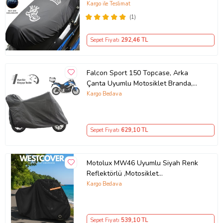
Siyah
Kargo ile Teslimat
(1)
Sepet Fiyatı
292
,46 TL
Falcon Sport 150 Topcase, Arka
Çanta Uyumlu Motosiklet Branda,
Motor Örtüsü , Çadır
Kargo Bedava
Sepet Fiyatı
629
,10 TL
Motolux MW46 Uyumlu Siyah Renk
Reflektörlü ,Motosiklet
Brandası,Motor Branda Motor
Kargo Bedava
Örtüsü (Güvenlik Kilidi ve Bağlantı
Tokalı)
Sepet Fiyatı
539
,10 TL