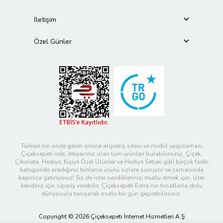
İletişim
Özel Günler
Türkiye’nin önde gelen online alışveriş sitesi ve mobil uygulaması
Çiçeksepeti’nde, ihtiyacınız olan tüm ürünleri bulabilirsiniz. Çiçek,
Çikolata, Hediye, Kişiye Özel Ürünler ve Hediye Setleri gibi birçok farklı
kategoride aradığınız binlerce ürünü sizlere sunuyor ve zamanında
kapınıza getiriyoruz! Siz de ister sevdiklerinizi mutlu etmek için, ister
kendiniz için sipariş verebilir; Çiçeksepeti Extra’nın fırsatlarla dolu
dünyasıyla tanışarak mutlu bir gün geçirebilirsiniz.
Copyright © 2026 Çiçeksepeti İnternet Hizmetleri A.Ş