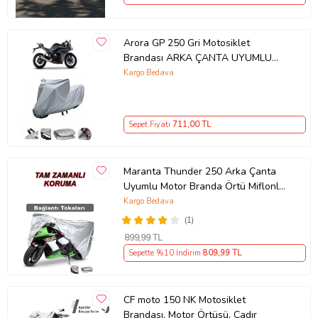
Arora GP 250 Gri Motosiklet
Brandası ARKA ÇANTA UYUMLU
DEĞİLDİR
Kargo Bedava
Sepet Fiyatı
711
,00 TL
Maranta Thunder 250 Arka Çanta
Uyumlu Motor Branda Örtü Miflonlu
Premium 4 Mevsim Koruma Gri
Kargo Bedava
(1)
899
,99 TL
Sepette %10 İndirim
809
,99 TL
CF moto 150 NK Motosiklet
Brandası, Motor Örtüsü, Çadır