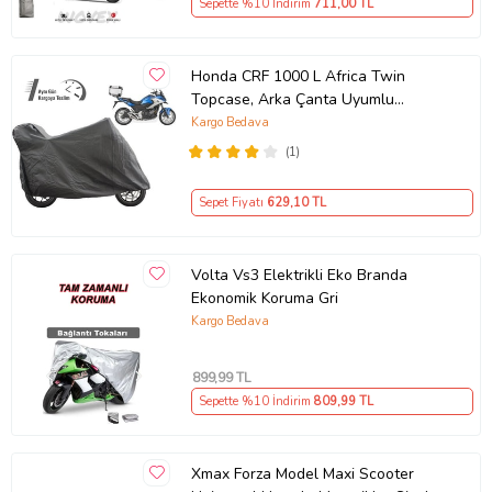
Sepette %10 İndirim
711
,00 TL
Honda CRF 1000 L Africa Twin
Topcase, Arka Çanta Uyumlu
Motosiklet Branda, Motor Örtüsü ,
Kargo Bedava
Çadır
(1)
Sepet Fiyatı
629
,10 TL
Volta Vs3 Elektrikli Eko Branda
Ekonomik Koruma Gri
Kargo Bedava
899
,99 TL
Sepette %10 İndirim
809
,99 TL
Xmax Forza Model Maxi Scooter