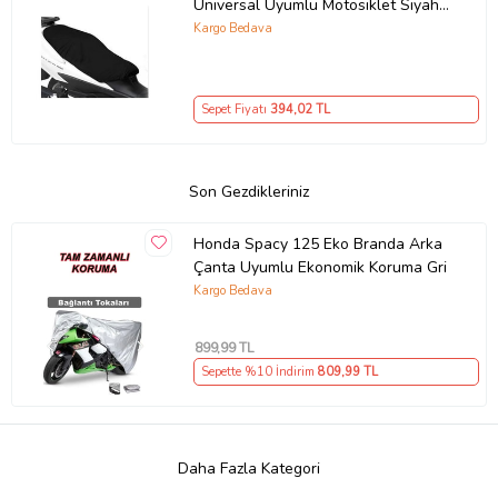
Universal Uyumlu Motosiklet Siyah
Sele Kılıfı Motor Koltuk Brandası
Kargo Bedava
Sepet Fiyatı
394
,02 TL
Son Gezdikleriniz
Honda Spacy 125 Eko Branda Arka
Çanta Uyumlu Ekonomik Koruma Gri
Kargo Bedava
899
,99 TL
Sepette %10 İndirim
809
,99 TL
Daha Fazla Kategori