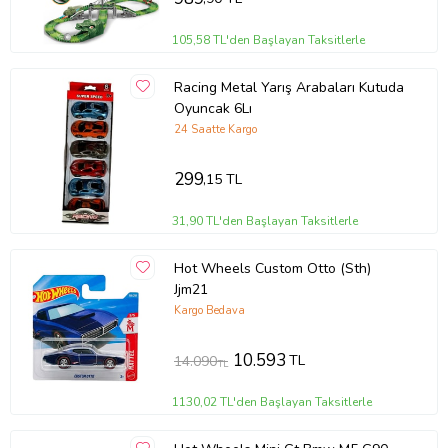
105,58 TL'den Başlayan Taksitlerle
Racing Metal Yarış Arabaları Kutuda
Oyuncak 6Lı
24 Saatte Kargo
299
,15 TL
31,90 TL'den Başlayan Taksitlerle
Hot Wheels Custom Otto (Sth)
Jjm21
Kargo Bedava
10.593
TL
14.090
TL
1130,02 TL'den Başlayan Taksitlerle