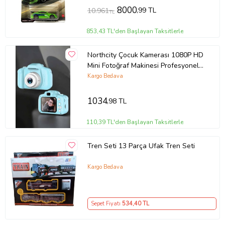
8000
,99 TL
10.961
TL
853,43 TL'den Başlayan Taksitlerle
Northcity Çocuk Kamerası 1080P HD
Mini Fotoğraf Makinesi Profesyonel
Çocuklar İçin
Kargo Bedava
1034
,98 TL
110,39 TL'den Başlayan Taksitlerle
Tren Seti 13 Parça Ufak Tren Seti
Kargo Bedava
Sepet Fiyatı
534
,40 TL