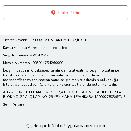
Hata Bildir
Ticaret Ünvanı: TOY FOX OYUNCAK LİMİTED ŞİRKETİ
Kayıtlı E-Posta Adresi:
[email protected]
Vergi Numarası: 8591475426
Mersis Numarası: 0859147542600001
İletişim: Satıcının Çiçeksepeti tarafından teyit edilmiş iletişim bilgileri ile
birlikte tacir/esnaf/sanatkar olan satıcılar için merkez adresi;
tacir/esnaf/sanatkar olmayan satıcılar için merkez adresinin bulunduğu il
bilgisi, ad, soyad ve T.C. kimlik numarası kayıt altında bulunmaktadır.
Adres: GÜVENTEPE MAH. VEYSEL ŞATIROĞLU CAD. NORA LIFE SITESI A
BLOK NO: 20 A İÇ KAPI NO: 29 YENİMAHALLE/ANKARA 1500027803/6/TUR
Şehir: Ankara
Çiçeksepeti Mobil Uygulamamızı İndirin