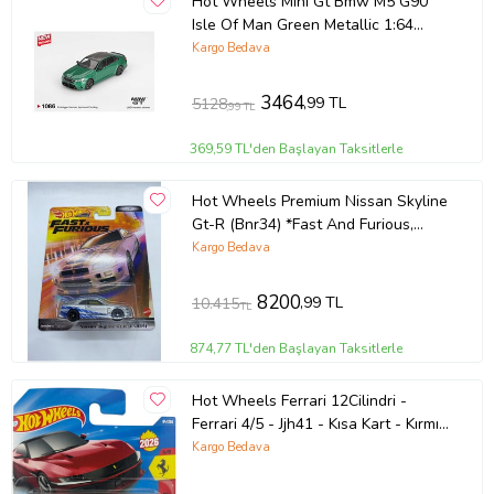
Hot Wheels Mini Gt Bmw M5 G90
Isle Of Man Green Metallic 1:64
Diecast Model Araba Mgt01086
Kargo Bedava
3464
,99 TL
5128
,99 TL
369,59 TL'den Başlayan Taksitlerle
Hot Wheels Premium Nissan Skyline
Gt-R (Bnr34) *Fast And Furious,
Oyuncak Araba (Çok Renkli)
Kargo Bedava
8200
,99 TL
10.415
TL
874,77 TL'den Başlayan Taksitlerle
Hot Wheels Ferrari 12Cilindri -
Ferrari 4/5 - Jjh41 - Kısa Kart - Kırmızı
- Mattel 2026 (94/250) - L
Kargo Bedava