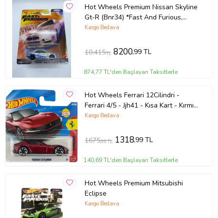
Hot Wheels Premium Nissan Skyline
Gt-R (Bnr34) *Fast And Furious,
Oyuncak Araba (Çok Renkli)
Kargo Bedava
8200
,99 TL
10.415
TL
874,77 TL'den Başlayan Taksitlerle
Hot Wheels Ferrari 12Cilindri -
Ferrari 4/5 - Jjh41 - Kısa Kart - Kırmızı
- Mattel 2026 (94/250) - L
Kargo Bedava
1318
,99 TL
1675
,99 TL
140,69 TL'den Başlayan Taksitlerle
Hot Wheels Premium Mitsubishi
Eclipse
Kargo Bedava