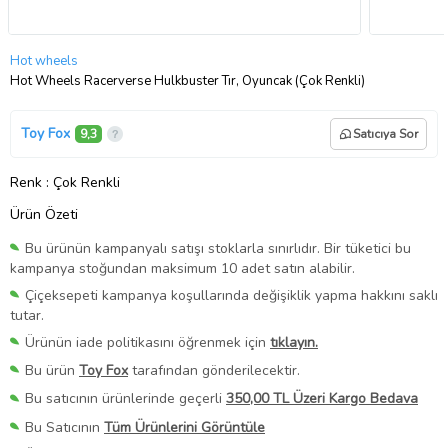
Hot wheels
Hot Wheels Racerverse Hulkbuster Tır, Oyuncak (Çok Renkli)
Toy Fox
9,3
Satıcıya Sor
Renk
: Çok Renkli
Ürün Özeti
Bu ürünün kampanyalı satışı stoklarla sınırlıdır. Bir tüketici bu
kampanya stoğundan maksimum 10 adet satın alabilir.
Çiçeksepeti kampanya koşullarında değişiklik yapma hakkını saklı
tutar.
Ürünün iade politikasını öğrenmek için
tıklayın.
Bu ürün
Toy Fox
tarafından gönderilecektir.
Bu satıcının ürünlerinde geçerli
350,00 TL Üzeri Kargo Bedava
Bu Satıcının
Tüm Ürünlerini Görüntüle