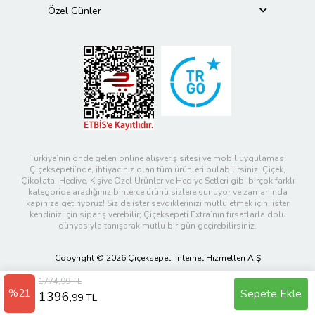
Özel Günler
Türkiye’nin önde gelen online alışveriş sitesi ve mobil uygulaması
Çiçeksepeti’nde, ihtiyacınız olan tüm ürünleri bulabilirsiniz. Çiçek,
Çikolata, Hediye, Kişiye Özel Ürünler ve Hediye Setleri gibi birçok farklı
kategoride aradığınız binlerce ürünü sizlere sunuyor ve zamanında
kapınıza getiriyoruz! Siz de ister sevdiklerinizi mutlu etmek için, ister
kendiniz için sipariş verebilir; Çiçeksepeti Extra’nın fırsatlarla dolu
dünyasıyla tanışarak mutlu bir gün geçirebilirsiniz.
Copyright © 2026 Çiçeksepeti İnternet Hizmetleri A.Ş
1774,99 TL
%21
Sepete Ekle
1396
,99 TL