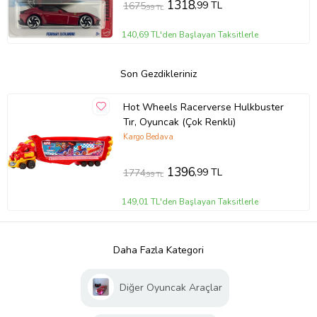
1318
,99 TL
1675
,99 TL
140,69 TL'den Başlayan Taksitlerle
Son Gezdikleriniz
Hot Wheels Racerverse Hulkbuster
Tır, Oyuncak (Çok Renkli)
Kargo Bedava
1396
,99 TL
1774
,99 TL
149,01 TL'den Başlayan Taksitlerle
Daha Fazla Kategori
Diğer Oyuncak Araçlar