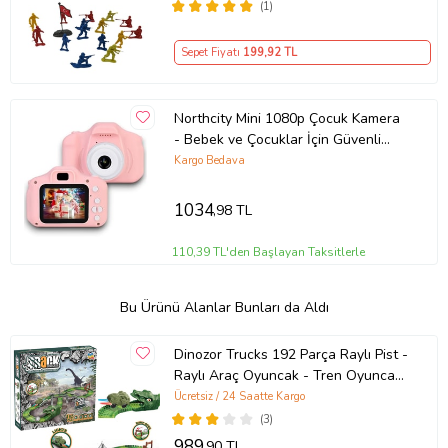
(1)
Sepet Fiyatı
199
,92 TL
Northcity Mini 1080p Çocuk Kamera
- Bebek ve Çocuklar İçin Güvenli
Dijital Fotoğraf Makinesi
Kargo Bedava
1034
,98 TL
110,39 TL'den Başlayan Taksitlerle
Bu Ürünü Alanlar Bunları da Aldı
Dinozor Trucks 192 Parça Raylı Pist -
Raylı Araç Oyuncak - Tren Oyuncak
- Renkli Araç Yolu - Dino Tr
Ücretsiz / 24 Saatte Kargo
(3)
989
,90 TL