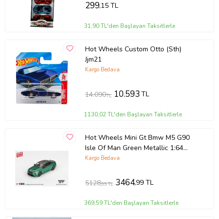
299
,15 TL
31,90 TL'den Başlayan Taksitlerle
Hot Wheels Custom Otto (Sth)
Jjm21
Kargo Bedava
10.593
TL
14.090
TL
1130,02 TL'den Başlayan Taksitlerle
Hot Wheels Mini Gt Bmw M5 G90
Isle Of Man Green Metallic 1:64
Diecast Model Araba Mgt01086
Kargo Bedava
3464
,99 TL
5128
,99 TL
369,59 TL'den Başlayan Taksitlerle