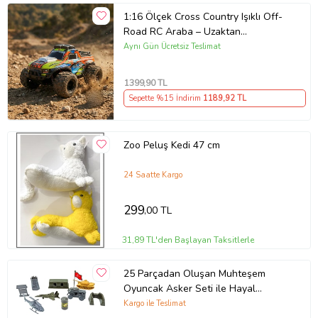
1:16 Ölçek Cross Country Işıklı Off-
Road RC Araba – Uzaktan
Kumandalı, 3 Renk Seçenekli
Aynı Gün Ücretsiz Teslimat
(Turuncu)
1399
,90 TL
Sepette %15 İndirim
1189
,92 TL
Zoo Peluş Kedi 47 cm
24 Saatte Kargo
299
,00 TL
31,89 TL'den Başlayan Taksitlerle
25 Parçadan Oluşan Muhteşem
Oyuncak Asker Seti ile Hayal
Gücünü Sınırları Zorla (Çok Renkli)
Kargo ile Teslimat