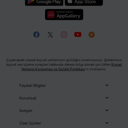
Çiçeksepeti olarak kişisel verilerinizin gizliliğini önemsiyoruz. Şirketimizin
kişisel veri işleme süreçleri hakkında detaylı bilgi almak için lütfen
Kişisel
Verilerin Korunması ve Gizlilik Politikası
’nı inceleyiniz.
Faydalı Bilgiler
Kurumsal
İletişim
Özel Günler