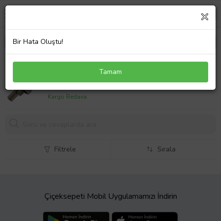
Bir Hata Oluştu!
Hotpoint Ariston Uyumlu TX Kombi NTC Sensörü -
Tamam
998458
501,
80 TL
Kargo Bedava
Filtrele
Sırala
Çiçeksepeti Mobil Uygulamamızı İndirin