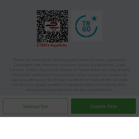
Türkiye’nin önde gelen online alışveriş sitesi ve mobil uygulaması
Çiçeksepeti’nde, ihtiyacınız olan tüm ürünleri bulabilirsiniz. Çiçek,
Çikolata, Hediye, Kişiye Özel Ürünler ve Hediye Setleri gibi birçok farklı
kategoride aradığınız binlerce ürünü sizlere sunuyor ve zamanında
kapınıza getiriyoruz! Siz de ister sevdiklerinizi mutlu etmek için, ister
kendiniz için sipariş verebilir; Çiçeksepeti Extra’nın fırsatlarla dolu
dünyasıyla tanışarak mutlu bir gün geçirebilirsiniz.
Copyright © 2026 Çiçeksepeti İnternet Hizmetleri A.Ş
Satıcıya Sor
Sepete Ekle