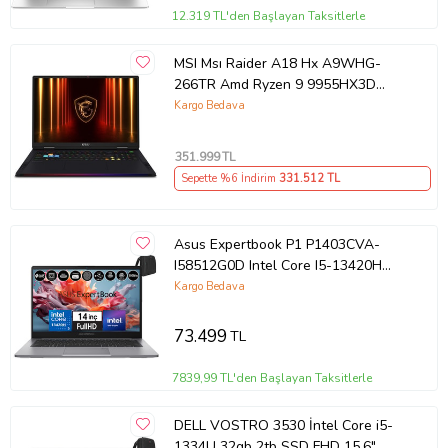
12.319 TL'den Başlayan Taksitlerle
MSI Msı Raider A18 Hx A9WHG-
266TR Amd Ryzen 9 9955HX3D
64GB Ram Ddr5 2tb SSD Rtx 5070
Kargo Bedava
Ti 12GB Gddr7 18.0" Qhd+
Windows 11 Pro K42
351.999
TL
Sepette %6 İndirim
331.512
TL
Asus Expertbook P1 P1403CVA-
I58512G0D Intel Core I5-13420H
40GB Ddr5 256GB SSD
Kargo Bedava
WINDOWS11HOME 14" Fhd Intel
UHD Taşınabilir Bilgisayar
73.499
TL
WXI58512G0DH21+ZETTAÇANTA
7839,99 TL'den Başlayan Taksitlerle
DELL VOSTRO 3530 İntel Core i5-
1334U 32gb 2tb SSD FHD 15.6"