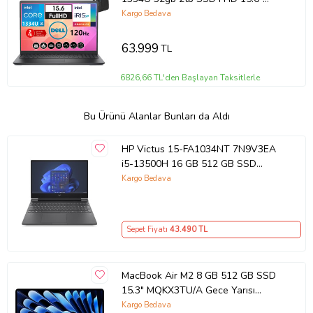
120HZ W11Home
Kargo Bedava
WN1611PVNB352034+ZettaÇanta
63.999
TL
6826,66 TL'den Başlayan Taksitlerle
Bu Ürünü Alanlar Bunları da Aldı
HP Victus 15-FA1034NT 7N9V3EA
i5-13500H 16 GB 512 GB SSD
RTX4050 15.6" Full HD Gaming
Kargo Bedava
Laptop Outlet
Sepet Fiyatı
43.490
TL
MacBook Air M2 8 GB 512 GB SSD
15.3" MQKX3TU/A Gece Yarısı
Outlet (Açıklamayı Okuyunuz)
Kargo Bedava