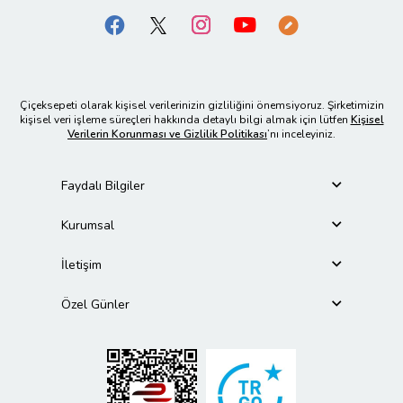
Çiçeksepeti olarak kişisel verilerinizin gizliliğini önemsiyoruz. Şirketimizin
kişisel veri işleme süreçleri hakkında detaylı bilgi almak için lütfen
Kişisel
Verilerin Korunması ve Gizlilik Politikası
’nı inceleyiniz.
Faydalı Bilgiler
Kurumsal
İletişim
Özel Günler