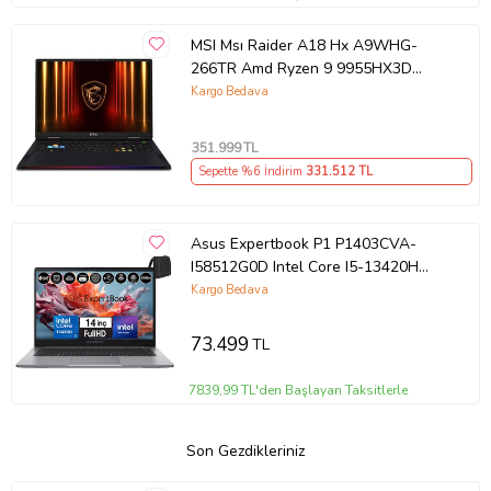
MSI Msı Raider A18 Hx A9WHG-
266TR Amd Ryzen 9 9955HX3D
64GB Ram Ddr5 2tb SSD Rtx 5070
Kargo Bedava
Ti 12GB Gddr7 18.0" Qhd+
Windows 11 Pro K42
351.999
TL
Sepette %6 İndirim
331.512
TL
Asus Expertbook P1 P1403CVA-
I58512G0D Intel Core I5-13420H
40GB Ddr5 256GB SSD
Kargo Bedava
WINDOWS11HOME 14" Fhd Intel
UHD Taşınabilir Bilgisayar
73.499
TL
WXI58512G0DH21+ZETTAÇANTA
7839,99 TL'den Başlayan Taksitlerle
Son Gezdikleriniz