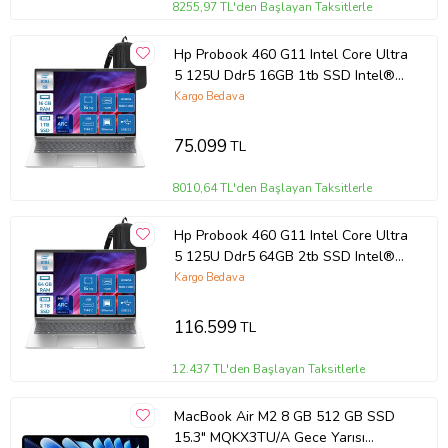
8255,97 TL'den Başlayan Taksitlerle
Hp Probook 460 G11 Intel Core Ultra
5 125U Ddr5 16GB 1tb SSD Intel®
Aı Boost 16" Wuxga IPS Windows
Kargo Bedava
11 Pro Taşınabilir Bilgisayar
9Y7S7ETP02 + Zettaçanta
75.099
TL
8010,64 TL'den Başlayan Taksitlerle
Hp Probook 460 G11 Intel Core Ultra
5 125U Ddr5 64GB 2tb SSD Intel®
Aı Boost 16 Wuxga IPS Windows 11
Kargo Bedava
Home Taşınabilir Bilgisayar
9Y7S7ETH19 + Zettaçanta
116.599
TL
12.437 TL'den Başlayan Taksitlerle
MacBook Air M2 8 GB 512 GB SSD
15.3" MQKX3TU/A Gece Yarısı