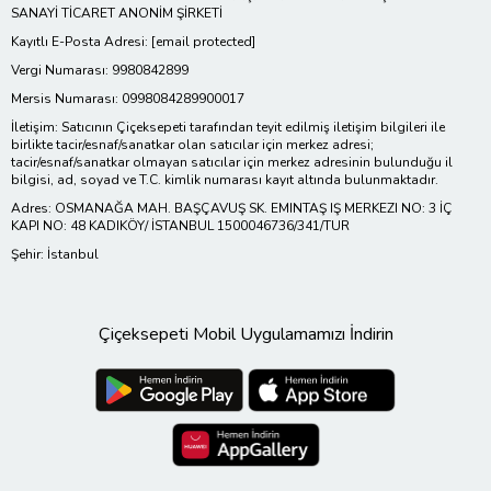
SANAYİ TİCARET ANONİM ŞİRKETİ
Kayıtlı E-Posta Adresi:
[email protected]
Vergi Numarası: 9980842899
Mersis Numarası: 0998084289900017
İletişim: Satıcının Çiçeksepeti tarafından teyit edilmiş iletişim bilgileri ile
birlikte tacir/esnaf/sanatkar olan satıcılar için merkez adresi;
tacir/esnaf/sanatkar olmayan satıcılar için merkez adresinin bulunduğu il
bilgisi, ad, soyad ve T.C. kimlik numarası kayıt altında bulunmaktadır.
Adres: OSMANAĞA MAH. BAŞÇAVUŞ SK. EMINTAŞ IŞ MERKEZI NO: 3 İÇ
KAPI NO: 48 KADIKÖY/ İSTANBUL 1500046736/341/TUR
Şehir: İstanbul
Çiçeksepeti Mobil Uygulamamızı İndirin