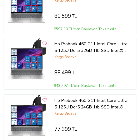
Aı Boost 16" Wuxga IPS Windows
Kargo Bedava
11 Pro Taşınabilir Bilgisayar
9Y7S7ETP03 + Zettaçanta
80.599
TL
8597,30 TL'den Başlayan Taksitlerle
Hp Probook 460 G11 Intel Core Ultra
5 125U Ddr5 32GB 1tb SSD Intel®
Aı Boost 16 Wuxga IPS Windows 11
Kargo Bedava
Pro Taşınabilir Bilgisayar
9Y7S7ETP10 + Zettaçanta
88.499
TL
9439,97 TL'den Başlayan Taksitlerle
Hp Probook 460 G11 Intel Core Ultra
5 125U Ddr5 24GB 1tb SSD Intel®
Aı Boost 16 Wuxga IPS Windows 11
Kargo Bedava
Pro Taşınabilir Bilgisayar
9Y7S7ETP06 + Zettaçanta
77.399
TL