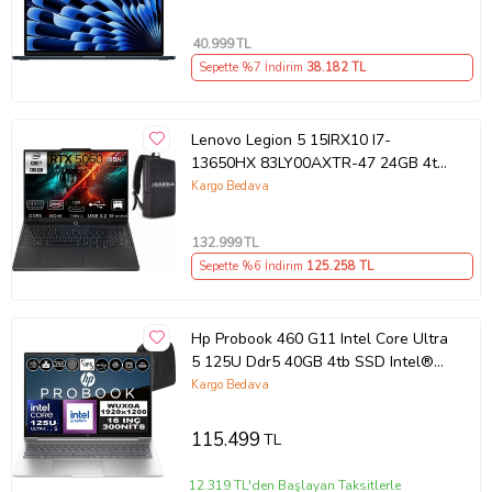
40.999
TL
Sepette %7 İndirim
38.182
TL
Lenovo Legion 5 15IRX10 I7-
13650HX 83LY00AXTR-47 24GB 4tb
RTX5060 8gb W11PRO 15.3"
Kargo Bedava
Wuxga Gaming Laptop
132.999
TL
Sepette %6 İndirim
125.258
TL
Hp Probook 460 G11 Intel Core Ultra
5 125U Ddr5 40GB 4tb SSD Intel®
Aı Boost 16" Wuxga IPS Freedos
Kargo Bedava
Taşınabilir Bilgisayar A23BKEAF16 +
Zetta Çanta
115.499
TL
12.319 TL'den Başlayan Taksitlerle