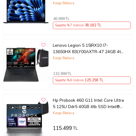
Outlet (Açıklamayı Okuyunuz)
Kargo Bedava
40.999
TL
Sepette %7 İndirim
38.182
TL
Lenovo Legion 5 15IRX10 I7-
13650HX 83LY00AXTR-47 24GB 4tb
RTX5060 8gb W11PRO 15.3"
Kargo Bedava
Wuxga Gaming Laptop
132.999
TL
Sepette %6 İndirim
125.258
TL
Hp Probook 460 G11 Intel Core Ultra
5 125U Ddr5 40GB 4tb SSD Intel®
Aı Boost 16" Wuxga IPS Freedos
Kargo Bedava
Taşınabilir Bilgisayar A23BKEAF16 +
Zetta Çanta
115.499
TL