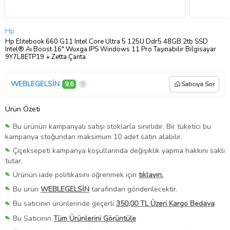
Hp
Hp Elitebook 660 G11 Intel Core Ultra 5 125U Ddr5 48GB 2tb SSD
Intel® Aı Boost 16" Wuxga IPS Windows 11 Pro Taşınabilir Bilgisayar
9Y7L8ETP19 + Zetta Çanta
WEBLEGELSİN
9,6
Satıcıya Sor
Ürün Özeti
Bu ürünün kampanyalı satışı stoklarla sınırlıdır. Bir tüketici bu
kampanya stoğundan maksimum 10 adet satın alabilir.
Çiçeksepeti kampanya koşullarında değişiklik yapma hakkını saklı
tutar.
Ürünün iade politikasını öğrenmek için
tıklayın.
Bu ürün
WEBLEGELSİN
tarafından gönderilecektir.
Bu satıcının ürünlerinde geçerli
350,00 TL Üzeri Kargo Bedava
Bu Satıcının
Tüm Ürünlerini Görüntüle