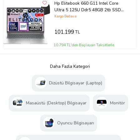
Hp Elitebook 660 G11 Intel Core
Ultra 5 125U Ddr5 48GB 2tb SSD
Intel® Aı Boost 16" Wuxga IPS
Kargo Bedava
Windows 11 Pro Taşınabilir
Bilgisayar 9Y7L8ETP19 + Zetta
101.199
TL
Çanta
10.794 TL'den Başlayan Taksitlerle
Daha Fazla Kategori
Dizüstü Bilgisayar (Laptop)
Masaüstü (Desktop) Bilgisayar
Monitör
Oyuncu Bilgisayarı