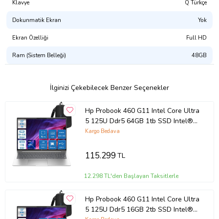
Klavye
Q Türkçe
Dokunmatik Ekran
Yok
Ekran Özelliği
Full HD
Ram (Sistem Belleği)
48GB
İlginizi Çekebilecek Benzer Seçenekler
Hp Probook 460 G11 Intel Core Ultra
5 125U Ddr5 64GB 1tb SSD Intel®
Aı Boost 16 Wuxga IPS Windows 11
Kargo Bedava
Pro Taşınabilir Bilgisayar
9Y7S7ETP18 + Zettaçanta
115.299
TL
12.298 TL'den Başlayan Taksitlerle
Hp Probook 460 G11 Intel Core Ultra
5 125U Ddr5 16GB 2tb SSD Intel®