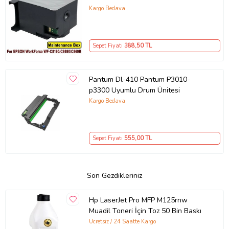
Muadil Atık Kutusu Bakım Tankı
Kargo Bedava
Sepet Fiyatı
388
,50 TL
Pantum Dl-410 Pantum P3010-
p3300 Uyumlu Drum Ünitesi
Kargo Bedava
Sepet Fiyatı
555
,00 TL
Son Gezdikleriniz
Hp LaserJet Pro MFP M125rnw
Muadil Toneri İçin Toz 50 Bin Baskı
Ücretsiz / 24 Saatte Kargo