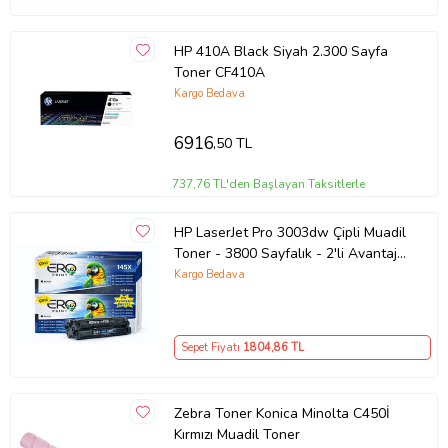
HP 410A Black Siyah 2.300 Sayfa
Toner CF410A
Kargo Bedava
6916
,50 TL
737,76 TL'den Başlayan Taksitlerle
HP LaserJet Pro 3003dw Çipli Muadil
Toner - 3800 Sayfalık - 2'li Avantaj
Paket
Kargo Bedava
Sepet Fiyatı
1804
,86 TL
Zebra Toner Konica Minolta C450İ
Kırmızı Muadil Toner