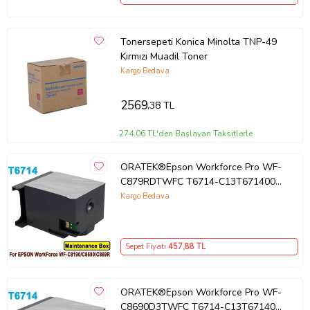
Tonersepeti Konica Minolta TNP-49
Kırmızı Muadil Toner
Kargo Bedava
2569
,38 TL
274,06 TL'den Başlayan Taksitlerle
ORATEK®Epson Workforce Pro WF-
C879RDTWFC T6714-C13T671400
Muadil Atık Kutusu Bakım Tankı
Kargo Bedava
Sepet Fiyatı
457
,88 TL
ORATEK®Epson Workforce Pro WF-
C8690D3TWFC T6714-C13T671400