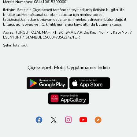
Mersis Numarası: 0844106153000001
İletişim: Satıcının Çiçeksepeti tarafından teyit edilmiş iletişim bilgileri ile
birlikte tacir/esnaf/sanatkar olan satıcılar için merkez adresi;
tacir/esnaf/sanatkar olmayan satıcılar için merkez adresinin bulunduğu il
bilgisi, ad, soyad ve T.C. kimlik numarası kayıt altında bulunmaktadır.
Adres: TURGUT ÖZAL MAH. 71. SK. ISMAIL AP. Dış Kapı No : 7 İç Kapı No : 7
ESENYURT / İSTANBUL 1500047356/342/TUR
Şehir: İstanbul
Çiçeksepeti Mobil Uygulamamızı İndirin