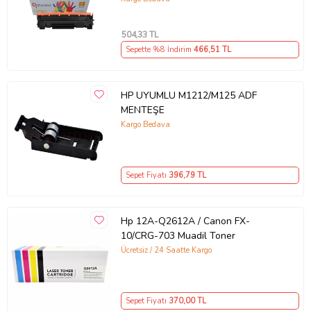
Ürün Kodu:
kcm64142622
504
,33 TL
Sepette %8 İndirim
466
,51 TL
HP UYUMLU M1212/M125 ADF
MENTEŞE
Kargo Bedava
Sepet Fiyatı
396
,79 TL
Hp 12A-Q2612A / Canon FX-
10/CRG-703 Muadil Toner
Ücretsiz / 24 Saatte Kargo
Sepet Fiyatı
370
,00 TL