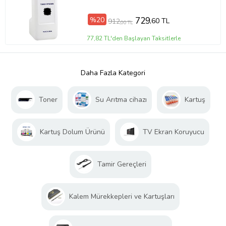
%20
729
,60 TL
912
,00 TL
77,82 TL'den Başlayan Taksitlerle
Daha Fazla Kategori
Toner
Su Arıtma cihazı
Kartuş
Kartuş Dolum Ürünü
TV Ekran Koruyucu
Tamir Gereçleri
Kalem Mürekkepleri ve Kartuşları