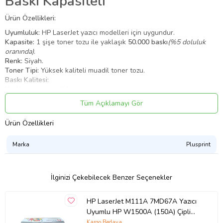
Baskı Kapasiteli
Ürün Özellikleri:
Uyumluluk:
HP LaserJet yazıcı modelleri için uygundur.
Kapasite:
1 şişe toner tozu ile yaklaşık
50.000 baskı
(%5 doluluk
oranında)
.
Renk:
Siyah.
Toner Tipi:
Yüksek kaliteli muadil toner tozu.
Baskı Kalitesi:
Keskin ve net metinler.
Canlı ve profesyonel görünüme sahip belgeler.
Tüm Açıklamayı Gör
Avantajlar:
Ekonomik maliyet.
Ürün Özellikleri
Uzun süreli kullanım.
Düşük doluluk maliyeti.
Marka
Plusprint
Kullanım Alanı:
Yoğun baskı ihtiyacı olan ofisler, işletmeler ve
matbaalar için uygundur.
Avantajlar ve Özellikler:
İlginizi Çekebilecek Benzer Seçenekler
Yüksek Verim:
Daha uzun süreli kullanım sağlar ve sayfa başına
maliyeti düşürür.
HP LaserJet M111A 7MD67A Yazıcı
Uyumlu HP W1500A (150A) Çipli
Muadil Toner (Siyah)
Kargo Bedava