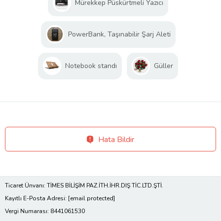
Mürekkep Püskürtmeli Yazıcı
PowerBank, Taşınabilir Şarj Aleti
Notebook standı
Güller
Hata Bildir
Ticaret Ünvanı: TİMES BİLİŞİM PAZ.İTH.İHR.DIŞ TİC.LTD.ŞTİ.
Kayıtlı E-Posta Adresi:
[email protected]
Vergi Numarası: 8441061530