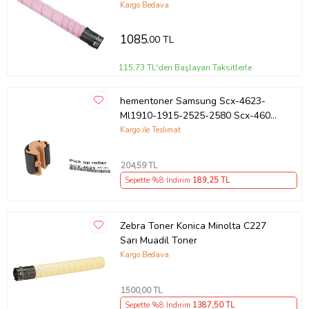
Kargo Bedava
1085
,00 TL
115,73 TL'den Başlayan Taksitlerle
hementoner Samsung Scx-4623-
Ml1910-1915-2525-2580 Scx-4600
Kağıt Alma Pateni (Pickup Roller)
Kargo ile Teslimat
204
,59 TL
Sepette %8 İndirim
189
,25 TL
Zebra Toner Konica Minolta C227
Sarı Muadil Toner
Kargo Bedava
1500
,00 TL
Sepette %8 İndirim
1387
,50 TL