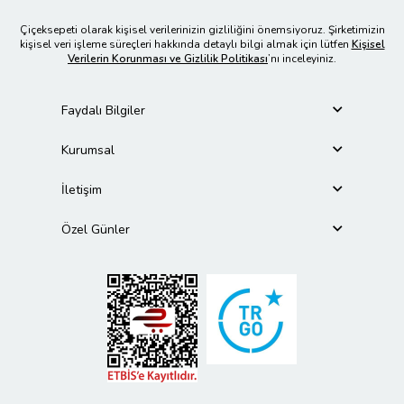
Çiçeksepeti olarak kişisel verilerinizin gizliliğini önemsiyoruz. Şirketimizin
kişisel veri işleme süreçleri hakkında detaylı bilgi almak için lütfen
Kişisel
Verilerin Korunması ve Gizlilik Politikası
’nı inceleyiniz.
Faydalı Bilgiler
Kurumsal
İletişim
Özel Günler