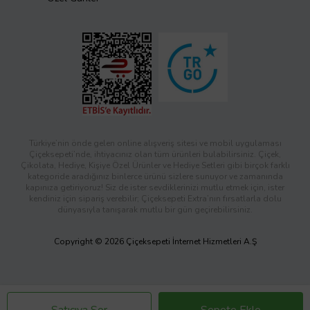
Türkiye’nin önde gelen online alışveriş sitesi ve mobil uygulaması
Çiçeksepeti’nde, ihtiyacınız olan tüm ürünleri bulabilirsiniz. Çiçek,
Çikolata, Hediye, Kişiye Özel Ürünler ve Hediye Setleri gibi birçok farklı
kategoride aradığınız binlerce ürünü sizlere sunuyor ve zamanında
kapınıza getiriyoruz! Siz de ister sevdiklerinizi mutlu etmek için, ister
kendiniz için sipariş verebilir; Çiçeksepeti Extra’nın fırsatlarla dolu
dünyasıyla tanışarak mutlu bir gün geçirebilirsiniz.
Copyright © 2026 Çiçeksepeti İnternet Hizmetleri A.Ş