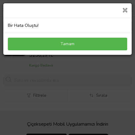
Bir Hata Oluştu!
Hp Omen 15-dh1027nt Batarya ile Uyumlu Pil
Tamam
Versiyon 1 (Çok Renkli)
Sepet Fiyatı
3230,
19 TL
Kargo Bedava
Filtrele
Sırala
Çiçeksepeti Mobil Uygulamamızı İndirin