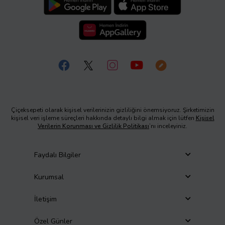
Çiçeksepeti olarak kişisel verilerinizin gizliliğini önemsiyoruz. Şirketimizin
kişisel veri işleme süreçleri hakkında detaylı bilgi almak için lütfen
Kişisel
Verilerin Korunması ve Gizlilik Politikası
’nı inceleyiniz.
Faydalı Bilgiler
Kurumsal
İletişim
Özel Günler