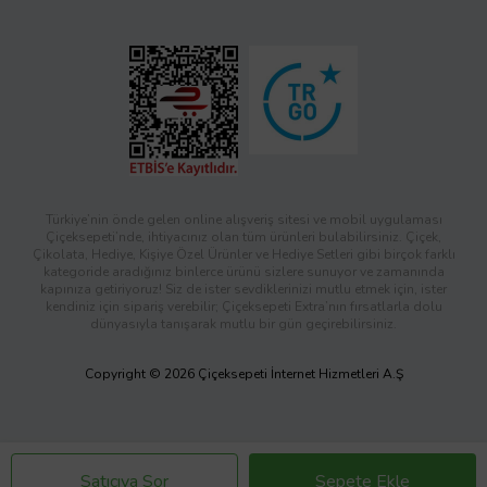
Türkiye’nin önde gelen online alışveriş sitesi ve mobil uygulaması
Çiçeksepeti’nde, ihtiyacınız olan tüm ürünleri bulabilirsiniz. Çiçek,
Çikolata, Hediye, Kişiye Özel Ürünler ve Hediye Setleri gibi birçok farklı
kategoride aradığınız binlerce ürünü sizlere sunuyor ve zamanında
kapınıza getiriyoruz! Siz de ister sevdiklerinizi mutlu etmek için, ister
kendiniz için sipariş verebilir; Çiçeksepeti Extra’nın fırsatlarla dolu
dünyasıyla tanışarak mutlu bir gün geçirebilirsiniz.
Copyright © 2026 Çiçeksepeti İnternet Hizmetleri A.Ş
Satıcıya Sor
Sepete Ekle