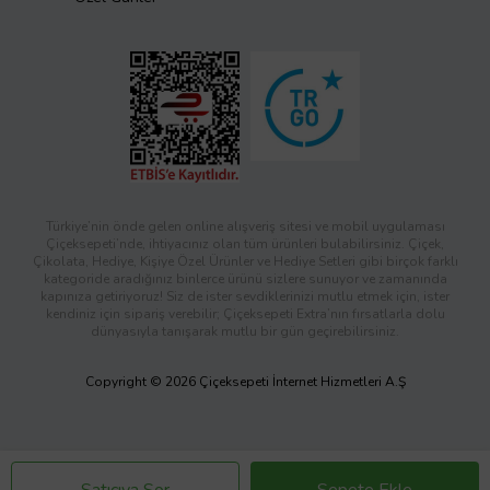
Türkiye’nin önde gelen online alışveriş sitesi ve mobil uygulaması
Çiçeksepeti’nde, ihtiyacınız olan tüm ürünleri bulabilirsiniz. Çiçek,
Çikolata, Hediye, Kişiye Özel Ürünler ve Hediye Setleri gibi birçok farklı
kategoride aradığınız binlerce ürünü sizlere sunuyor ve zamanında
kapınıza getiriyoruz! Siz de ister sevdiklerinizi mutlu etmek için, ister
kendiniz için sipariş verebilir; Çiçeksepeti Extra’nın fırsatlarla dolu
dünyasıyla tanışarak mutlu bir gün geçirebilirsiniz.
Copyright © 2026 Çiçeksepeti İnternet Hizmetleri A.Ş