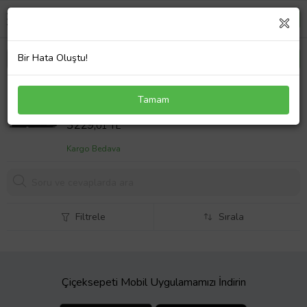
Bir Hata Oluştu!
Hp Pavilion Gaming 15-ec1013nt Laptop Batarya ile
Tamam
Uyumlu Pil Versiyon 1 (Çok Renkli)
Sepet Fiyatı
3229,
01 TL
Kargo Bedava
Filtrele
Sırala
Çiçeksepeti Mobil Uygulamamızı İndirin