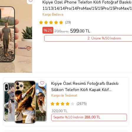
Kişiye Özel iPhone Telefon Kılıfı Fotoğraf Baskılı
Ürün Kodu:
kcm23285928
11/13/14/14Pro/14ProMax/15/15Pro/15ProMax/1
Kargo Bedava
(29)
%25
599
,00 TL
799
,00 TL
2. Ürüne %50 İndirim
Kişiye Özel Resimli Fotoğraflı Baskılı
Silikon Telefon Kılıfı Kapak Kılıf
(Telefon Modelleri Açıklamada)
Kargo ile Teslimat
(2675)
320
,00 TL
Sepette %10 İndirim
288
,00 TL