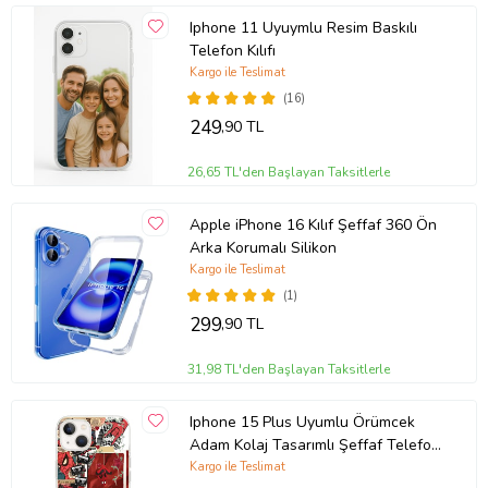
Iphone 11 Uyuymlu Resim Baskılı
Telefon Kılıfı
Kargo ile Teslimat
(16)
249
,90 TL
26,65 TL'den Başlayan Taksitlerle
Apple iPhone 16 Kılıf Şeffaf 360 Ön
Arka Korumalı Silikon
Kargo ile Teslimat
(1)
299
,90 TL
31,98 TL'den Başlayan Taksitlerle
Iphone 15 Plus Uyumlu Örümcek
Adam Kolaj Tasarımlı Şeffaf Telefon
Kılıfı
Kargo ile Teslimat