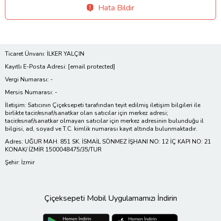
Hata Bildir
Ticaret Ünvanı: İLKER YALÇIN
Kayıtlı E-Posta Adresi:
[email protected]
Vergi Numarası: -
Mersis Numarası: -
İletişim: Satıcının Çiçeksepeti tarafından teyit edilmiş iletişim bilgileri ile
birlikte tacir/esnaf/sanatkar olan satıcılar için merkez adresi;
tacir/esnaf/sanatkar olmayan satıcılar için merkez adresinin bulunduğu il
bilgisi, ad, soyad ve T.C. kimlik numarası kayıt altında bulunmaktadır.
Adres: UĞUR MAH. 851 SK. İSMAİL SÖNMEZ İŞHANI NO: 12 İÇ KAPI NO: 21
KONAK/ İZMİR 1500048475/35/TUR
Şehir: İzmir
Çiçeksepeti Mobil Uygulamamızı İndirin