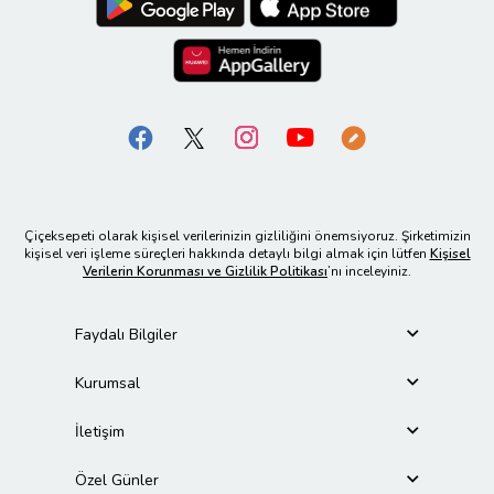
Çiçeksepeti olarak kişisel verilerinizin gizliliğini önemsiyoruz. Şirketimizin
kişisel veri işleme süreçleri hakkında detaylı bilgi almak için lütfen
Kişisel
Verilerin Korunması ve Gizlilik Politikası
’nı inceleyiniz.
Faydalı Bilgiler
Kurumsal
İletişim
Özel Günler