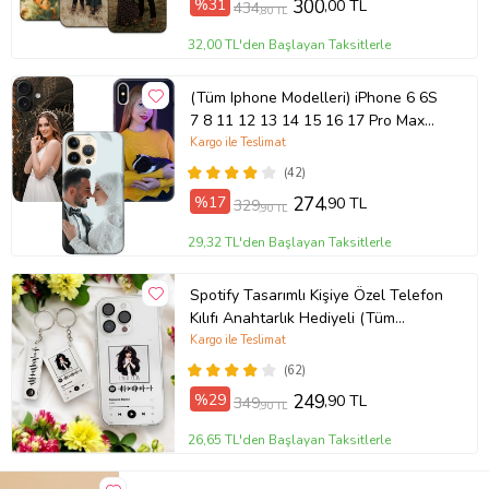
%31
300
,00 TL
434
,80 TL
32,00 TL'den Başlayan Taksitlerle
(Tüm Iphone Modelleri) iPhone 6 6S
7 8 11 12 13 14 15 16 17 Pro Max
Plus Mini Kişiye Özel Resimli
Kargo ile Teslimat
Fotoğraflı Kılıf
(42)
%17
274
,90 TL
329
,90 TL
29,32 TL'den Başlayan Taksitlerle
Spotify Tasarımlı Kişiye Özel Telefon
Kılıfı Anahtarlık Hediyeli (Tüm
Telefon Kılıfları Mevcuttur.)
Kargo ile Teslimat
(62)
%29
249
,90 TL
349
,90 TL
26,65 TL'den Başlayan Taksitlerle