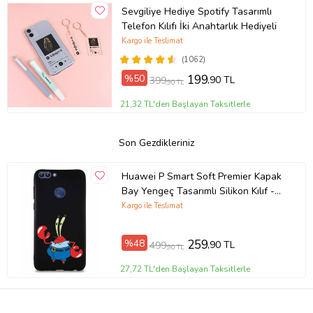
Sevgiliye Hediye Spotify Tasarımlı
Telefon Kılıfı İki Anahtarlık Hediyeli
Kargo ile Teslimat
(1062)
%50
199
,90 TL
399
,90 TL
21,32 TL'den Başlayan Taksitlerle
Son Gezdikleriniz
Huawei P Smart Soft Premier Kapak
Bay Yengeç Tasarımlı Silikon Kılıf -
Siyah (Şeffaf)
Kargo ile Teslimat
%48
259
,90 TL
499
,90 TL
27,72 TL'den Başlayan Taksitlerle