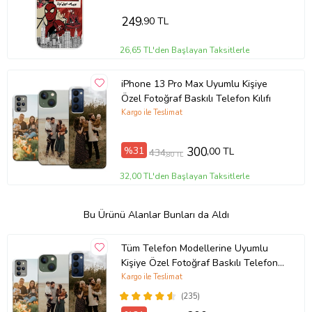
249
,90 TL
26,65 TL'den Başlayan Taksitlerle
iPhone 13 Pro Max Uyumlu Kişiye
Özel Fotoğraf Baskılı Telefon Kılıfı
Kargo ile Teslimat
%31
300
,00 TL
434
,80 TL
32,00 TL'den Başlayan Taksitlerle
Bu Ürünü Alanlar Bunları da Aldı
Tüm Telefon Modellerine Uyumlu
Kişiye Özel Fotoğraf Baskılı Telefon
Kılıfı
Kargo ile Teslimat
(235)