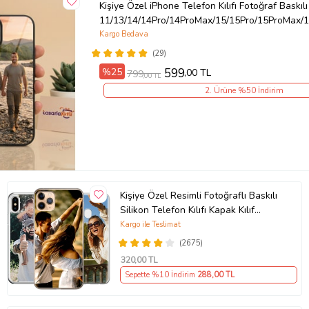
Kişiye Özel iPhone Telefon Kılıfı Fotoğraf Baskılı
11/13/14/14Pro/14ProMax/15/15Pro/15ProMax/1
Kargo Bedava
(29)
%25
599
,00 TL
799
,00 TL
2. Ürüne %50 İndirim
Kişiye Özel Resimli Fotoğraflı Baskılı
Silikon Telefon Kılıfı Kapak Kılıf
(Telefon Modelleri Açıklamada)
Kargo ile Teslimat
(2675)
320
,00 TL
Sepette %10 İndirim
288
,00 TL