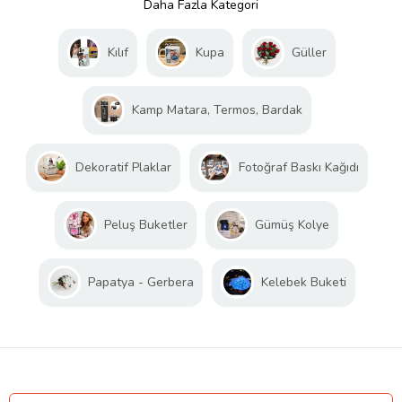
Daha Fazla Kategori
Kılıf
Kupa
Güller
Kamp Matara, Termos, Bardak
Dekoratif Plaklar
Fotoğraf Baskı Kağıdı
Peluş Buketler
Gümüş Kolye
Papatya - Gerbera
Kelebek Buketi