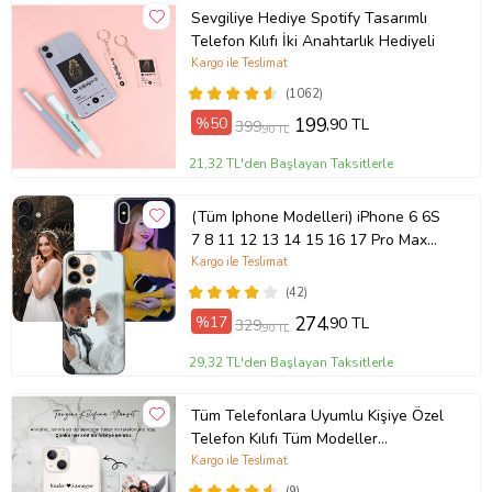
Sevgiliye Hediye Spotify Tasarımlı
Telefon Kılıfı İki Anahtarlık Hediyeli
Kargo ile Teslimat
(1062)
%50
199
,90 TL
399
,90 TL
21,32 TL'den Başlayan Taksitlerle
(Tüm Iphone Modelleri) iPhone 6 6S
7 8 11 12 13 14 15 16 17 Pro Max
Plus Mini Kişiye Özel Resimli
Kargo ile Teslimat
Fotoğraflı Kılıf
(42)
%17
274
,90 TL
329
,90 TL
29,32 TL'den Başlayan Taksitlerle
Tüm Telefonlara Uyumlu Kişiye Özel
Telefon Kılıfı Tüm Modeller
Açıklamada
Kargo ile Teslimat
(9)