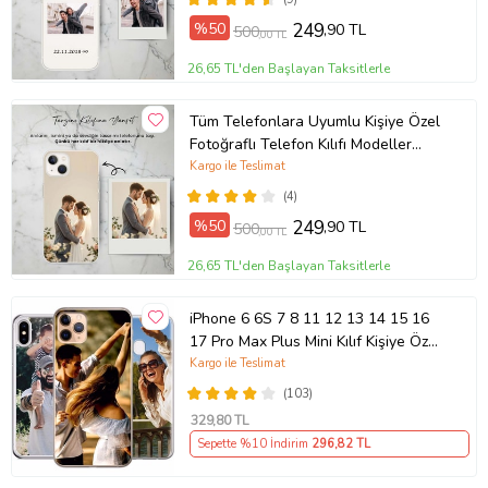
%50
249
,90 TL
500
,00 TL
26,65 TL'den Başlayan Taksitlerle
Tüm Telefonlara Uyumlu Kişiye Özel
Fotoğraflı Telefon Kılıfı Modeller
Açıklamada
Kargo ile Teslimat
(4)
%50
249
,90 TL
500
,00 TL
26,65 TL'den Başlayan Taksitlerle
iPhone 6 6S 7 8 11 12 13 14 15 16
17 Pro Max Plus Mini Kılıf Kişiye Özel
Resimli Fotoğraflı Silikon
Kargo ile Teslimat
(103)
329
,80 TL
Sepette %10 İndirim
296
,82 TL