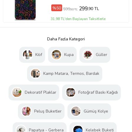
%50
299
,90 TL
599
,90 TL
31,98 TL'den Başlayan Taksitlerle
Daha Fazla Kategori
Kılıf
Kupa
Güller
Kamp Matara, Termos, Bardak
Dekoratif Plaklar
Fotoğraf Baskı Kağıdı
Peluş Buketler
Gümüş Kolye
Papatya - Gerbera
Kelebek Buketi