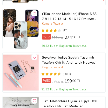
(Tüm Iphone Modelleri) iPhone 6 6S
7 8 11 12 13 14 15 16 17 Pro Max
Plus Mini Kişiye Özel Resimli
Kargo ile Teslimat
Fotoğraflı Kılıf
(42)
%17
274
,90 TL
329
,90 TL
29,32 TL'den Başlayan Taksitlerle
Sevgiliye Hediye Spotify Tasarımlı
Telefon Kılıfı İki Anahtarlık Hediyeli
Kargo ile Teslimat
(1062)
%50
199
,90 TL
399
,90 TL
21,32 TL'den Başlayan Taksitlerle
Tüm Telefonlara Uyumlu Kişiye Özel
Telefon Kılıfı Tüm Modeller