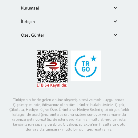
Kurumsal
İletişim
Özel Günler
Türkiye’nin önde gelen online alışveriş sitesi ve mobil uygulaması
Çiçeksepeti’nde, ihtiyacınız olan tüm ürünleri bulabilirsiniz. Çiçek,
Çikolata, Hediye, Kişiye Özel Ürünler ve Hediye Setleri gibi birçok farklı
kategoride aradığınız binlerce ürünü sizlere sunuyor ve zamanında
kapınıza getiriyoruz! Siz de ister sevdiklerinizi mutlu etmek için, ister
kendiniz için sipariş verebilir; Çiçeksepeti Extra’nın fırsatlarla dolu
dünyasıyla tanışarak mutlu bir gün geçirebilirsiniz.