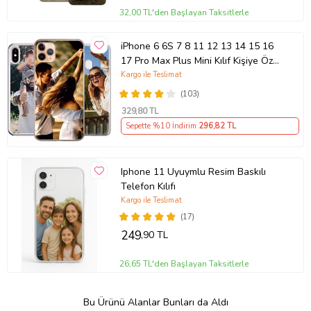
32,00 TL'den Başlayan Taksitlerle
iPhone 6 6S 7 8 11 12 13 14 15 16
17 Pro Max Plus Mini Kılıf Kişiye Özel
Resimli Fotoğraflı Silikon
Kargo ile Teslimat
(103)
329
,80 TL
Sepette %10 İndirim
296
,82 TL
Iphone 11 Uyuymlu Resim Baskılı
Telefon Kılıfı
Kargo ile Teslimat
(17)
249
,90 TL
26,65 TL'den Başlayan Taksitlerle
Bu Ürünü Alanlar Bunları da Aldı