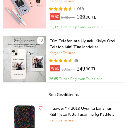
Kargo ile Teslimat
(1062)
%50
199
,90 TL
399
,90 TL
21,32 TL'den Başlayan Taksitlerle
Tüm Telefonlara Uyumlu Kişiye Özel
Telefon Kılıfı Tüm Modeller
Açıklamada
Kargo ile Teslimat
(9)
%50
249
,90 TL
500
,00 TL
26,65 TL'den Başlayan Taksitlerle
Son Gezdikleriniz
Huawei Y7 2019 Uyumlu Lansman
Kılıf Hello Kitty Tasarımlı İçi Kadife
Kapak-Siyah (Şeffaf)
Kargo ile Teslimat