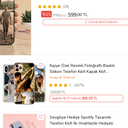
(29)
%25
599
,00 TL
799
,00 TL
2. Ürüne %50 İndirim
Kişiye Özel Resimli Fotoğraflı Baskılı
Silikon Telefon Kılıfı Kapak Kılıf
(Telefon Modelleri Açıklamada)
Kargo ile Teslimat
(2675)
320
,00 TL
Sepette %10 İndirim
288
,00 TL
Sevgiliye Hediye Spotify Tasarımlı
Telefon Kılıfı İki Anahtarlık Hediyeli