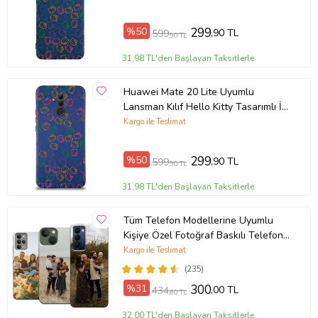
Ürün Kodu:
kcm55385656
%50
299
,90 TL
599
,90 TL
31,98 TL'den Başlayan Taksitlerle
Huawei Mate 20 Lite Uyumlu
Lansman Kılıf Hello Kitty Tasarımlı İçi
Kadife Lacivert Kapak (Şeffaf)
Kargo ile Teslimat
%50
299
,90 TL
599
,90 TL
31,98 TL'den Başlayan Taksitlerle
Tüm Telefon Modellerine Uyumlu
Kişiye Özel Fotoğraf Baskılı Telefon
Kılıfı
Kargo ile Teslimat
(235)
%31
300
,00 TL
434
,80 TL
32,00 TL'den Başlayan Taksitlerle