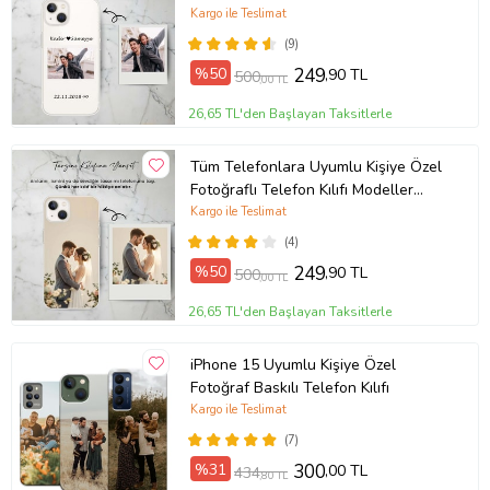
Açıklamada
Kargo ile Teslimat
(9)
%50
249
,90 TL
500
,00 TL
26,65 TL'den Başlayan Taksitlerle
Tüm Telefonlara Uyumlu Kişiye Özel
Fotoğraflı Telefon Kılıfı Modeller
Açıklamada
Kargo ile Teslimat
(4)
%50
249
,90 TL
500
,00 TL
26,65 TL'den Başlayan Taksitlerle
iPhone 15 Uyumlu Kişiye Özel
Fotoğraf Baskılı Telefon Kılıfı
Kargo ile Teslimat
(7)
%31
300
,00 TL
434
,80 TL