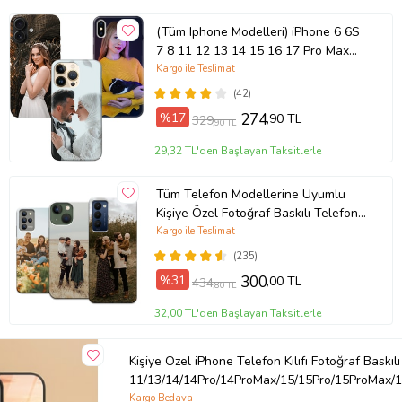
(Tüm Iphone Modelleri) iPhone 6 6S
7 8 11 12 13 14 15 16 17 Pro Max
Plus Mini Kişiye Özel Resimli
Kargo ile Teslimat
Fotoğraflı Kılıf
(42)
%17
274
,90 TL
329
,90 TL
29,32 TL'den Başlayan Taksitlerle
Tüm Telefon Modellerine Uyumlu
Kişiye Özel Fotoğraf Baskılı Telefon
Kılıfı
Kargo ile Teslimat
(235)
%31
300
,00 TL
434
,80 TL
32,00 TL'den Başlayan Taksitlerle
Kişiye Özel iPhone Telefon Kılıfı Fotoğraf Baskılı
11/13/14/14Pro/14ProMax/15/15Pro/15ProMax/1
Kargo Bedava