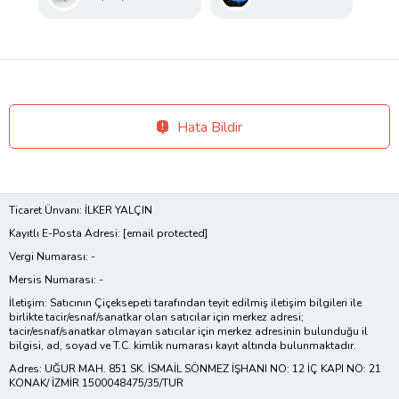
Hata Bildir
Ticaret Ünvanı: İLKER YALÇIN
Kayıtlı E-Posta Adresi:
[email protected]
Vergi Numarası: -
Mersis Numarası: -
İletişim: Satıcının Çiçeksepeti tarafından teyit edilmiş iletişim bilgileri ile
birlikte tacir/esnaf/sanatkar olan satıcılar için merkez adresi;
tacir/esnaf/sanatkar olmayan satıcılar için merkez adresinin bulunduğu il
bilgisi, ad, soyad ve T.C. kimlik numarası kayıt altında bulunmaktadır.
Adres: UĞUR MAH. 851 SK. İSMAİL SÖNMEZ İŞHANI NO: 12 İÇ KAPI NO: 21
KONAK/ İZMİR 1500048475/35/TUR