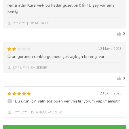
remzi altın Küre ve➕ bu kadar güzel bir☝👍 1⃣ şey var ama
ben🙋
r*** ö***
DİYARBAKIR
0
12 Mayıs 2023
Ürün görünen renkte gelmedi çok açık gri bi rengi var
Ş*** U***
BALIKESİR
0
23 Ekim 2023
Bu ürün için yalnızca puan verilmiştir, yorum yapılmamıştır.
H*** Ç***
ISTANBUL-AVRUPA