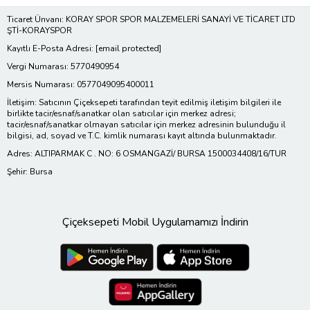
Ticaret Ünvanı: KORAY SPOR SPOR MALZEMELERİ SANAYİ VE TİCARET LTD
ŞTİ-KORAYSPOR
Kayıtlı E-Posta Adresi:
[email protected]
Vergi Numarası: 5770490954
Mersis Numarası: 0577049095400011
İletişim: Satıcının Çiçeksepeti tarafından teyit edilmiş iletişim bilgileri ile
birlikte tacir/esnaf/sanatkar olan satıcılar için merkez adresi;
tacir/esnaf/sanatkar olmayan satıcılar için merkez adresinin bulunduğu il
bilgisi, ad, soyad ve T.C. kimlik numarası kayıt altında bulunmaktadır.
Adres: ALTIPARMAK C . NO: 6 OSMANGAZİ/ BURSA 1500034408/16/TUR
Şehir: Bursa
Çiçeksepeti Mobil Uygulamamızı İndirin