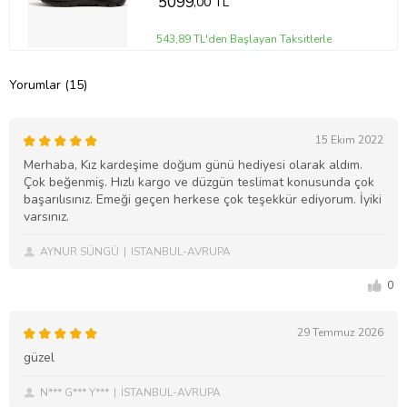
5099
,00 TL
543,89 TL'den Başlayan Taksitlerle
Yorumlar (15)
15 Ekim 2022
Merhaba, Kız kardeşime doğum günü hediyesi olarak aldım.
Çok beğenmiş. Hızlı kargo ve düzgün teslimat konusunda çok
başarılısınız. Emeği geçen herkese çok teşekkür ediyorum. İyiki
varsınız.
AYNUR SÜNGÜ
ISTANBUL-AVRUPA
0
29 Temmuz 2026
güzel
N*** G*** Y***
İSTANBUL-AVRUPA