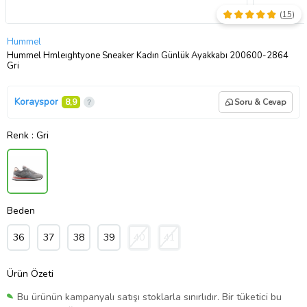
(
15
)
Hummel
Hummel Hmleıghtyone Sneaker Kadın Günlük Ayakkabı 200600-2864
Gri
Korayspor
8,9
Soru & Cevap
Renk
: Gri
Beden
36
37
38
39
40
41
Ürün Özeti
Bu ürünün kampanyalı satışı stoklarla sınırlıdır. Bir tüketici bu