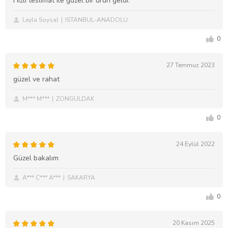
Hızlı teslimat ile güzel bir ürün geldi.
Leyla Soysal
ISTANBUL-ANADOLU
0
27 Temmuz 2023
güzel ve rahat
M*** M***
ZONGULDAK
0
24 Eylül 2022
Güzel bakalım
A*** C*** A***
SAKARYA
0
20 Kasım 2025