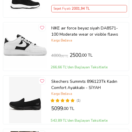
Sepet Fiyatı
2001
,94 TL
NIKE aır force beyaz siyah DA8571-
100 Moderate wear or visible flaws
Kargo Bedava
2500
,00 TL
4800
,00 TL
266,66 TL'den Başlayan Taksitlerle
Skechers Summıts 896123Tk Kadın
Comfort Ayakkabı - SİYAH
Kargo Bedava
(1)
5099
,00 TL
543,89 TL'den Başlayan Taksitlerle