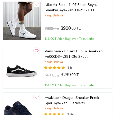
Nike Air Force 1 '07 Erkek Beyaz
Sneaker Ayakkabı FJ4211-100
Kargo Bedava
3900
,00 TL
7800
,00 TL
416,00 TL'den Başlayan Taksitlerle
Vans Siyah Unisex Günlük Ayakkabı
Vn000D3Hy281 Old Skool
Kargo Bedava
(14)
3299
,00 TL
5499
,00 TL
351,89 TL'den Başlayan Taksitlerle
Ayakkabix Dragon Sneaker Erkek
Spor Ayakkabı (Lacivert)
Kargo Bedava
(136)