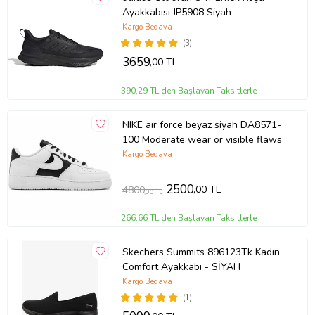
Ayakkabısı JP5908 Siyah
Kargo Bedava
(3)
3659
,00 TL
390,29 TL'den Başlayan Taksitlerle
NIKE aır force beyaz siyah DA8571-
100 Moderate wear or visible flaws
Kargo Bedava
2500
,00 TL
4800
,00 TL
266,66 TL'den Başlayan Taksitlerle
Skechers Summıts 896123Tk Kadın
Comfort Ayakkabı - SİYAH
Kargo Bedava
(1)