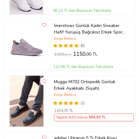
85,32 TL'den Başlayan Taksitlerle
İmershoes Günlük Kadın Sneaker
Hafif Yürüyüş Bağcıksız Erkek Spor
Ayakkabı 041F (Lila)
Kargo Bedava
(8)
1150
,00 TL
1300
,00 TL
122,66 TL'den Başlayan Taksitlerle
Muggo M702 Ortopedik Günlük
Erkek Ayakkabı (Siyah)
Kargo Bedava
(1)
1474
,75 TL
Sepette %60 İndirim
589
,90 TL
adidas Ultrarun 5 Tr Erkek Koşu