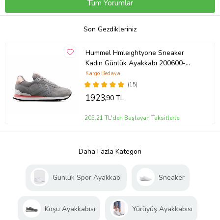
Tüm Yorumlar
Son Gezdikleriniz
Hummel Hmleıghtyone Sneaker
Kadın Günlük Ayakkabı 200600-
2864 Gri
Kargo Bedava
(15)
1923
,90 TL
205,21 TL'den Başlayan Taksitlerle
Daha Fazla Kategori
Günlük Spor Ayakkabı
Sneaker
Koşu Ayakkabısı
Yürüyüş Ayakkabısı