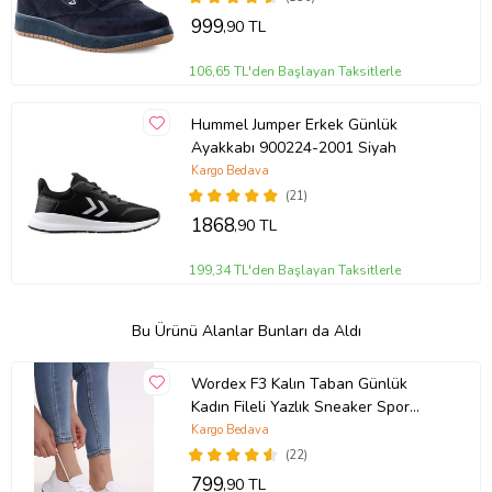
999
,90 TL
106,65 TL'den Başlayan Taksitlerle
Hummel Jumper Erkek Günlük
Ayakkabı 900224-2001 Siyah
Kargo Bedava
(21)
1868
,90 TL
199,34 TL'den Başlayan Taksitlerle
Bu Ürünü Alanlar Bunları da Aldı
Wordex F3 Kalın Taban Günlük
Kadın Fileli Yazlık Sneaker Spor
Ayakkabı (Beyaz)
Kargo Bedava
(22)
799
,90 TL