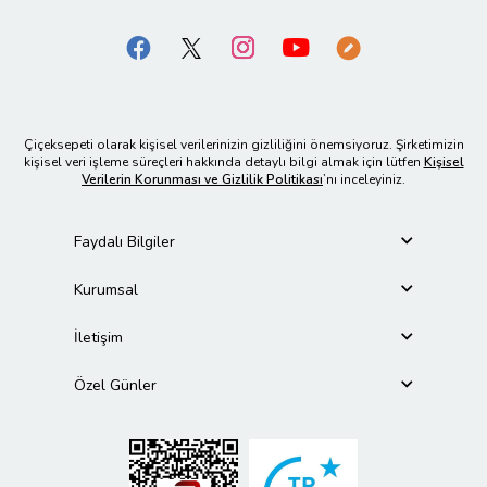
Çiçeksepeti olarak kişisel verilerinizin gizliliğini önemsiyoruz. Şirketimizin
kişisel veri işleme süreçleri hakkında detaylı bilgi almak için lütfen
Kişisel
Verilerin Korunması ve Gizlilik Politikası
’nı inceleyiniz.
Faydalı Bilgiler
Kurumsal
İletişim
Özel Günler